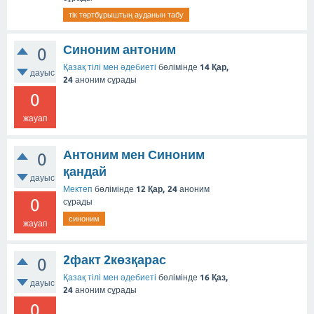
тік төртбұрыштың ауданын табу
Синоним антоним
0
Қазақ тілі мен әдебиеті
бөлімінде
14 Қар,
дауыс
24
аноним
сұрады
0
жауап
Антоним мен Синоним
0
қандай
дауыс
Мектеп
бөлімінде
12 Қар, 24
аноним
0
сұрады
синоним
жауап
2факт 2көзқарас
0
Қазақ тілі мен әдебиеті
бөлімінде
16 Қаз,
дауыс
24
аноним
сұрады
0