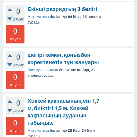
Екінші разрядтың 3 бөлігі
0
Математика
бөлімінде
04 Қыр, 25
аноним
дауыс
сұрады
0
жауап
шегірткемен, қоңызбен
0
қоректенетін түн жануары
дауыс
Бастауыш сынып
бөлімінде
06 Ақп, 25
0
аноним
сұрады
жауап
Хоккей қақпасының ені 1,7
0
м, биіктігі 1,5 м. Хоккей
дауыс
қақпасының ауданын
0
табыңыз.
Математика
бөлімінде
28 Қар, 24
Әділ
жауап
сұрады