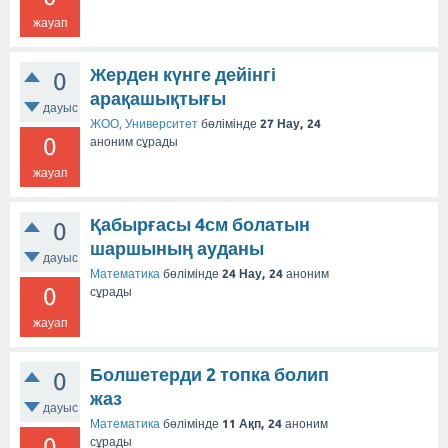
жауап
Жерден күнге дейінгі
0
арақашықтығы
дауыс
ЖОО, Университет
бөлімінде
27 Нау, 24
0
аноним
сұрады
жауап
Қабырғасы 4см болатын
0
шаршының ауданы
дауыс
Математика
бөлімінде
24 Нау, 24
аноним
0
сұрады
жауап
Болшетерди 2 топка болип
0
жаз
дауыс
Математика
бөлімінде
11 Ақп, 24
аноним
0
сұрады