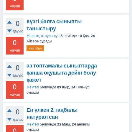
жауап
Күзгі балға сыныпты
0
таныстыру
дауыс
Мереке, атаулы күн
бөлімінде
10 Қаз, 24
0
Айзере
сұрады
күзгі бал
жауап
аз топтамалы сыныптарда
0
қанша оқушыға дейін болу
дауыс
қажет
0
Мектеп
бөлімінде
09 Қыр, 24
Гульнур
сұрады
жауап
Ен үлкен 2 таңбалы
0
натурал сан
дауыс
Мектеп
бөлімінде
25 Мам, 24
аноним
0
сұрады