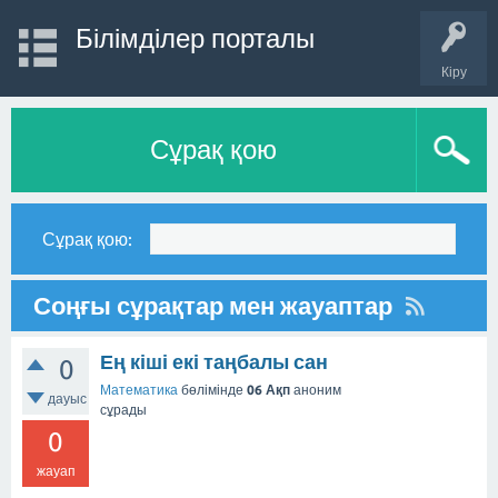
Білімділер порталы
Кіру
Сұрақ қою
Сұрақ қою:
Соңғы сұрақтар мен жауаптар
Ең кіші екі таңбалы сан
0
Математика
бөлімінде
06 Ақп
аноним
дауыс
сұрады
0
жауап