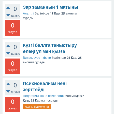
Зар заманнын 1 матыны
0
Ана тілі
бөлімінде
17 Қар, 25
аноним
дауыс
сұрады
0
жауап
Күзгі баллға таныстыру
0
өлеңі ұл мен қызға
дауыс
Видео, сурет, фото
бөлімінде
08 Қар, 25
0
аноним
сұрады
жауап
Психионализм нені
0
зерттейді
дауыс
Педагогика және психология
бөлімінде
07
0
Қыр, 25
Каракат
сұрады
жалпы психология
жауап