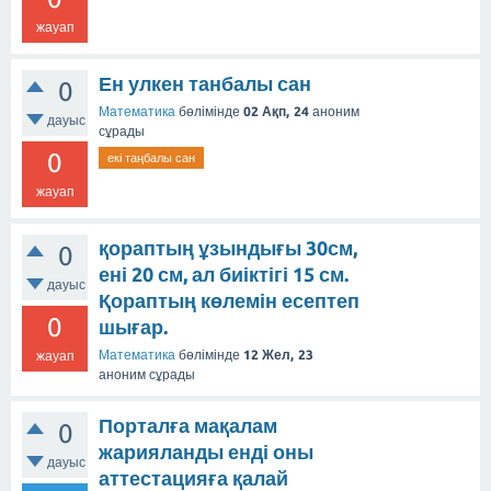
жауап
Ен улкен танбалы сан
0
Математика
бөлімінде
02 Ақп, 24
аноним
дауыс
сұрады
0
екі таңбалы сан
жауап
қораптың ұзындығы 30см,
0
ені 20 см, ал биіктігі 15 см.
дауыс
Қораптың көлемін есептеп
0
шығар.
Математика
бөлімінде
12 Жел, 23
жауап
аноним
сұрады
Порталға мақалам
0
жарияланды енді оны
дауыс
аттестацияға қалай