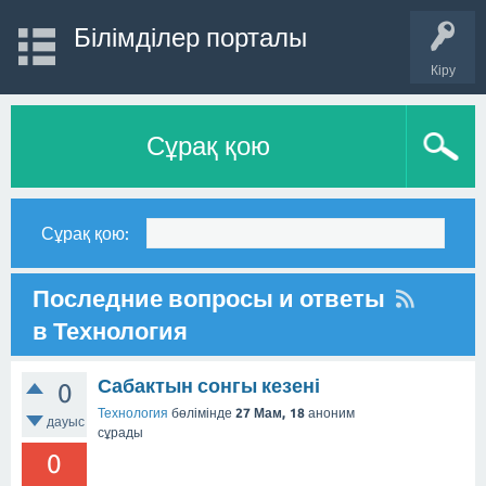
Білімділер порталы
Кіру
Сұрақ қою
Сұрақ қою:
Последние вопросы и ответы
в Технология
Сабактын сонгы кезені
0
Технология
бөлімінде
27 Мам, 18
аноним
дауыс
сұрады
0