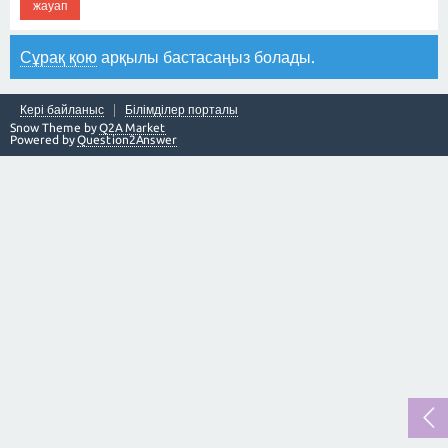
жауап
Сұрақ қою
арқылы бастасаңыз болады.
Кері байланыс
Білімділер порталы
Snow Theme by
Q2A Market
Powered by
Question2Answer