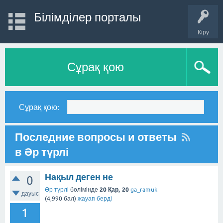
Білімділер порталы
Кіру
Сұрақ қою
Сұрақ қою:
Последние вопросы и ответы
в Әр түрлі
Нақыл деген не
0
Әр түрлі
бөлімінде
20 Қар, 20
ga_ramuk
дауыс
(
4,990
бал)
жауап берді
1