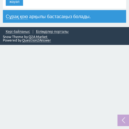
жауап
Сұрақ қою
арқылы бастасаңыз болады.
Кері байланыс
Білімділер порталы
Snow Theme by
Q2A Market
Powered by
Question2Answer