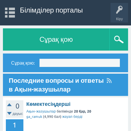
Білімділер порталы
Кіру
Сұрақ қою
Сұрақ қою:
Последние вопросы и ответы
в Ақын-жазушылар
Көмектесіңдерші
0
Ақын-жазушылар
бөлімінде
20 Қар, 20
дауыс
ga_ramuk
(
4,990
бал)
жауап берді
1