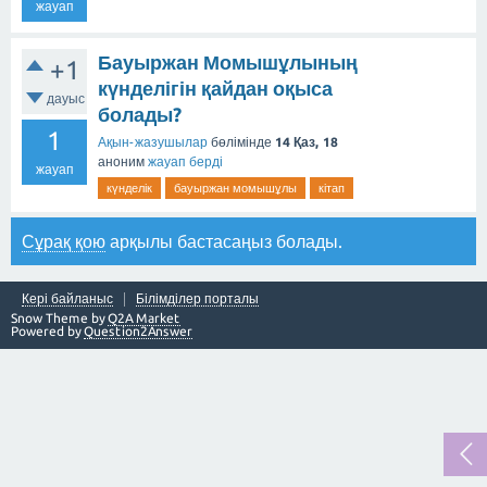
жауап
Бауыржан Момышұлының
+1
күнделігін қайдан оқыса
дауыс
болады?
1
Ақын-жазушылар
бөлімінде
14 Қаз, 18
аноним
жауап берді
жауап
күнделік
бауыржан момышұлы
кітап
Сұрақ қою
арқылы бастасаңыз болады.
Кері байланыс
Білімділер порталы
Snow Theme by
Q2A Market
Powered by
Question2Answer