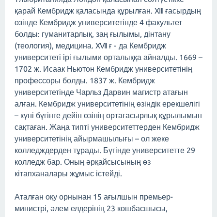
қарай Кембридж қаласында құрылған. XIII ғасырдың
өзінде Кембридж университетінде 4 факультет
болды: гуманитарлық, заң ғылымы, дінтану
(теология), медицина. XVII ғ - да Кембридж
университеті ірі ғылыми орталыққа айналды. 1669 –
1702 ж. Исаак Ньютон Кембридж университетінің
профессоры болды. 1837 ж. Кембридж
университетінде Чарльз Дарвин магистр атағын
алған. Кембридж университетінің өзіндік ерекшелігі
– күні бүгінге дейін өзінің ортағасырлық құрылымын
сақтаған. Жаңа типті университеттерден Кембридж
университетінің айырмашылығы – ол жеке
колледждерден тұрады. Бүгінде университетте 29
колледж бар. Оның әрқайсысының өз
кітапханалары жұмыс істейді.
Аталған оқу орнынан 15 ағылшын премьер-
министрі, әлем елдерінің 23 көшбасшысы,