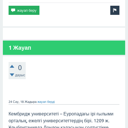
1 Жауап
0
дауыс
24 Сәу, 18
Жадыра
жауап берді
Кембридж университеті – Еуропадағы ірі ғылыми
орталық, ежелгі университеттердің бірі. 1209 ж.
Ұлыбританияда Лондон қаласынан солтүстікке