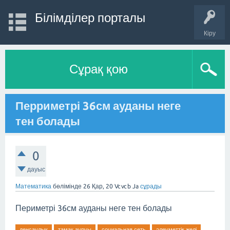
Білімділер порталы
Кіру
Сұрақ қою
Перриметрі 36см ауданы неге
тен болады
0
дауыс
Математика
бөлімінде
26 Қар, 20
Vcvcb Ja
сұрады
Периметрі 36см ауданы неге тен болады
денсаулық
тамақ ауруы
социальная сеть
әлеуметтік желі