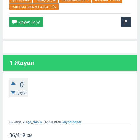
жарнама арқылы ақша табу
1 Жауап
0
дауыс
06 Жел, 20
ga_ramuk
(
4,990
бал)
жауап берді
36/4=9 см