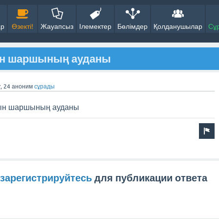
ар
Өзекті!
Жауапсыз
Ілемектер
Бөлімдер
Қолданушылар
Сұ
ын шаршының ауданы
, 24
аноним
сұрады
тын шаршының ауданы
зарегистрируйтесь
для публикации ответа