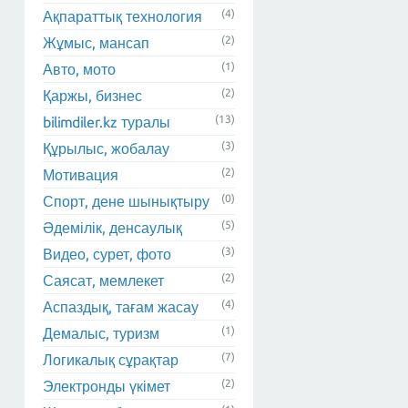
(4)
Ақпараттық технология
(2)
Жұмыс, мансап
(1)
Авто, мото
(2)
Қаржы, бизнес
(13)
bilimdiler.kz туралы
(3)
Құрылыс, жобалау
(2)
Мотивация
(0)
Спорт, дене шынықтыру
(5)
Әдемілік, денсаулық
(3)
Видео, сурет, фото
(2)
Саясат, мемлекет
(4)
Аспаздық, тағам жасау
(1)
Демалыс, туризм
(7)
Логикалық сұрақтар
(2)
Электронды үкімет