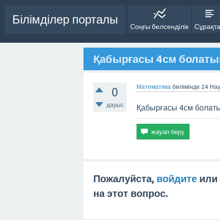
Білімділер порталы
Соңғы белсенділік
Сұрақт
Қабырғасы 4см болат
Математика
бөлімінде
24 Нау
0
дауыс
Қабырғасы 4см бола
Пожалуйста,
войдите
или
на этот вопрос.