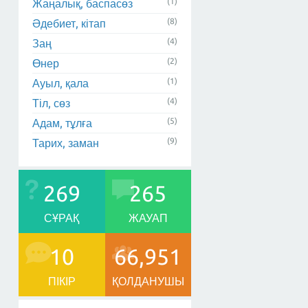
(1)
Жаңалық, баспасөз
(8)
Әдебиет, кітап
(4)
Заң
(2)
Өнер
(1)
Ауыл, қала
(4)
Тіл, сөз
(5)
Адам, тұлға
(9)
Тарих, заман
269
265
СҰРАҚ
ЖАУАП
10
66,951
ПІКІР
ҚОЛДАНУШЫ