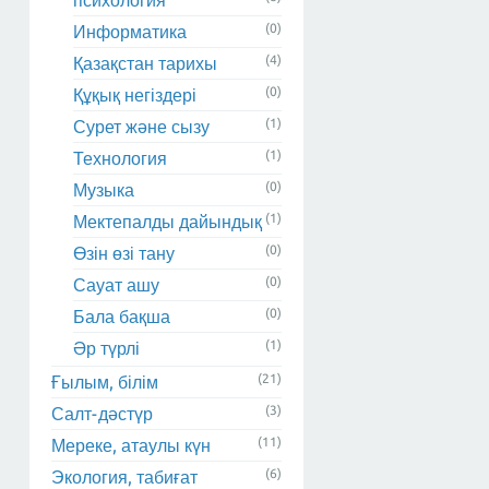
психология
(0)
Информатика
(4)
Қазақстан тарихы
(0)
Құқық негіздері
(1)
Сурет және сызу
(1)
Технология
(0)
Музыка
(1)
Мектепалды дайындық
(0)
Өзін өзі тану
(0)
Сауат ашу
(0)
Бала бақша
(1)
Әр түрлі
(21)
Ғылым, білім
(3)
Салт-дәстүр
(11)
Мереке, атаулы күн
(6)
Экология, табиғат