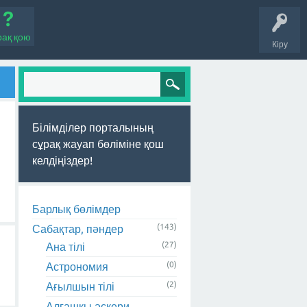
рақ қою
Кіру
Білімділер порталының
сұрақ жауап бөліміне қош
келдіңіздер!
Барлық бөлімдер
(143)
Сабақтар, пәндер
(27)
Ана тілі
(0)
Астрономия
(2)
Ағылшын тілі
Алғашқы әскери