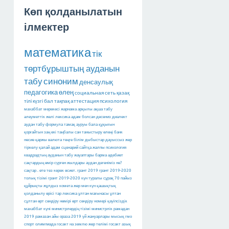
Көп қолданылатын
ілмектер
математика
тік
төртбұрыштың ауданын
табу
синоним
денсаулық
педагогика
өлең
социальная сеть
қазақ
тілі
күзгі бал
тақпақ
аттестация
психология
махаббат мерекесі
жарнама арқылы ақша табу
әлеуметтік желі
лексика
адам болсан десениз
диалект
аудан табу
формула
тамақ ауруы
бала құқығын
қорғайтын заң
екі таңбалы сан
таныстыру өлеңі
банк
несие
қаржы
валюта
теңге
білім
дыбыстар
дауыссыз
жер
тіркелу
қалай
адам
сценарий
сайтқа
жалпы психология
квадрадтың ауданын табу
жауаптары барма
әдебиет
сақтардың өмір сүрген жылдары
аудан дегеніміз не?
сақтар
.
өте тез керек
өсиет.
грант 2019
грант 2019-2020
толық тізімі
грант 2019-2020
күн туралы сұрақ
70 пайыз
құйрықты жұлдыз
комета
жер мен күн
қашықтық
қолданылу өрісі тар лексика
ұлтан мағынасы
ұлтан
сұлтан
өрт сөндіру нөмірі
өрт сөндіру номері
қауіпсіздік
махаббат күні
министрлердің тізімі
министрлік
рамадан
2019
рамазан айы
ораза 2019
үй жануарлары
мысық
гмо
спорт
олимпиада
госакт на землю
жер телімі
госакт
азық