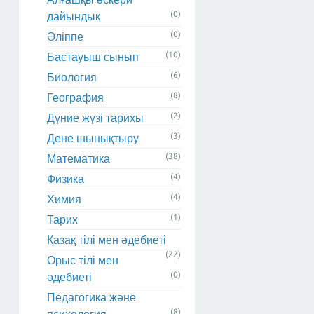
(0)
дайындық
(0)
Әліппе
(10)
Бастауыш сынып
(6)
Биология
(8)
География
(2)
Дүние жүзі тарихы
(3)
Дене шынықтыру
(38)
Математика
(4)
Физика
(4)
Химия
(1)
Тарих
Қазақ тілі мен әдебиеті
(22)
Орыс тілі мен
(0)
әдебиеті
Педагогика және
(8)