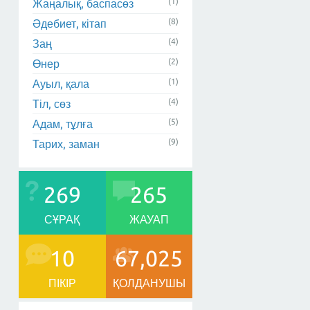
(1)
Жаңалық, баспасөз
(8)
Әдебиет, кітап
(4)
Заң
(2)
Өнер
(1)
Ауыл, қала
(4)
Тіл, сөз
(5)
Адам, тұлға
(9)
Тарих, заман
269
265
СҰРАҚ
ЖАУАП
10
67,025
ПІКІР
ҚОЛДАНУШЫ