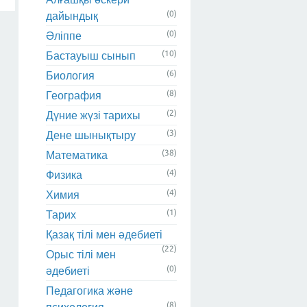
(0)
дайындық
(0)
Әліппе
(10)
Бастауыш сынып
(6)
Биология
(8)
География
(2)
Дүние жүзі тарихы
(3)
Дене шынықтыру
(38)
Математика
(4)
Физика
(4)
Химия
(1)
Тарих
Қазақ тілі мен әдебиеті
(22)
Орыс тілі мен
(0)
әдебиеті
Педагогика және
(8)