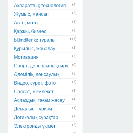
(4)
Ақпараттық технология
(2)
Жұмыс, мансап
(1)
Авто, мото
(2)
Қаржы, бизнес
(13)
bilimdiler.kz туралы
(3)
Құрылыс, жобалау
(2)
Мотивация
(0)
Спорт, дене шынықтыру
(5)
Әдемілік, денсаулық
(3)
Видео, сурет, фото
(2)
Саясат, мемлекет
(4)
Аспаздық, тағам жасау
(1)
Демалыс, туризм
(7)
Логикалық сұрақтар
(2)
Электронды үкімет