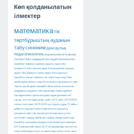
Көп қолданылатын
ілмектер
математика
тік
төртбұрыштың ауданын
табу
синоним
денсаулық
педагогика
өлең
социальная сеть
қазақ
тілі
күзгі бал
тақпақ
аттестация
психология
махаббат мерекесі
жарнама арқылы ақша табу
әлеуметтік желі
лексика
адам болсан десениз
диалект
аудан табу
формула
тамақ ауруы
бала құқығын
қорғайтын заң
екі таңбалы сан
таныстыру өлеңі
банк
несие
қаржы
валюта
теңге
білім
дыбыстар
дауыссыз
жер
тіркелу
қалай
адам
сценарий
сайтқа
жалпы психология
квадрадтың ауданын табу
жауаптары барма
әдебиет
сақтардың өмір сүрген жылдары
аудан дегеніміз не?
сақтар
.
өте тез керек
өсиет.
грант 2019
грант 2019-2020
толық тізімі
грант 2019-2020
күн туралы сұрақ
70 пайыз
құйрықты жұлдыз
комета
жер мен күн
қашықтық
қолданылу өрісі тар лексика
ұлтан мағынасы
ұлтан
сұлтан
өрт сөндіру нөмірі
өрт сөндіру номері
қауіпсіздік
махаббат күні
министрлердің тізімі
министрлік
рамадан
2019
рамазан айы
ораза 2019
үй жануарлары
мысық
гмо
спорт
олимпиада
госакт на землю
жер телімі
госакт
азық