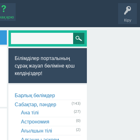
рақ қою
Кіру
Білімділер порталының
сұрақ жауап бөліміне қош
келдіңіздер!
Барлық бөлімдер
(143)
Сабақтар, пәндер
(27)
Ана тілі
(0)
Астрономия
(2)
Ағылшын тілі
Алғашқы әскери