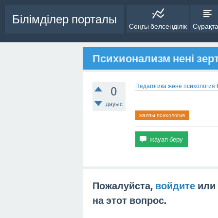
Білімділер порталы
Соңғы белсенділік
Сұрақт
Психионализм нені зер
Педагогика және психология
0
дауыс
жалпы психология
Пожалуйста,
войдите
или
на этот вопрос.