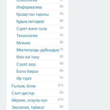
психология
(0)
Информатика
(4)
Қазақстан тарихы
(0)
Құқық негіздері
(1)
Сурет және сызу
(1)
Технология
(0)
Музыка
(1)
Мектепалды дайындық
(0)
Өзін өзі тану
(0)
Сауат ашу
(0)
Бала бақша
(1)
Әр түрлі
(21)
Ғылым, білім
(3)
Салт-дәстүр
(11)
Мереке, атаулы күн
(6)
Экология, табиғат