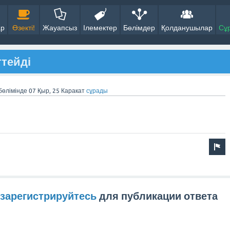
ар
Өзекті!
Жауапсыз
Ілемектер
Бөлімдер
Қолданушылар
Сұ
ттейді
бөлімінде
07 Қыр, 25
Каракат
сұрады
зарегистрируйтесь
для публикации ответа