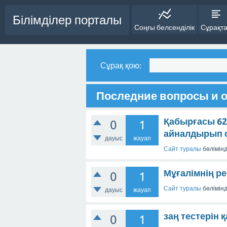
Білімділер порталы
Соңғы белсенділік
Сұрақт
Сұрақ қою:
Последние вопросы и о
Қабырғасы 6
0
1
айналдырып 
дауыс
жауап
Сайт туралы
бөлімін
Мұғалімнің р
0
1
Сайт туралы
бөлімін
дауыс
жауап
заң тестерін 
0
1