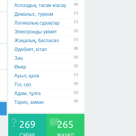
(4)
Аспаздық, тағам жасау
(1)
Демалыс, туризм
(7)
Логикалық сұрақтар
(2)
Электронды үкімет
(1)
Жаңалық, баспасөз
(8)
Әдебиет, кітап
(4)
Заң
(2)
Өнер
(1)
Ауыл, қала
(4)
Тіл, сөз
(5)
Адам, тұлға
(9)
Тарих, заман
269
265
СҰРАҚ
ЖАУАП