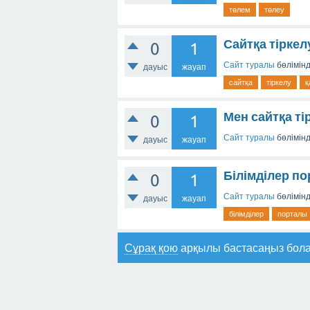
төлем
төлеу
Сайтқа тіркел
0
1
Сайт туралы
бөлімін
дауыс
жауап
сайтқа
тіркелу
қ
Мен сайтқа т
0
1
Сайт туралы
бөлімін
дауыс
жауап
Білімділер п
0
1
Сайт туралы
бөлімін
дауыс
жауап
білімділер
порталы
Сұрақ қою
арқылы бастасаңыз бол