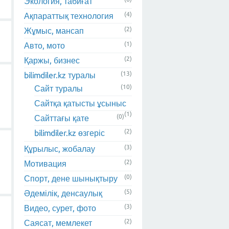
Экология, табиғат
(4)
Ақпараттық технология
(2)
Жұмыс, мансап
(1)
Авто, мото
(2)
Қаржы, бизнес
(13)
bilimdiler.kz туралы
(10)
Сайт туралы
Сайтқа қатысты ұсыныс
(1)
(0)
Сайттағы қате
(2)
bilimdiler.kz өзгеріс
(3)
Құрылыс, жобалау
(2)
Мотивация
(0)
Спорт, дене шынықтыру
(5)
Әдемілік, денсаулық
(3)
Видео, сурет, фото
(2)
Саясат, мемлекет