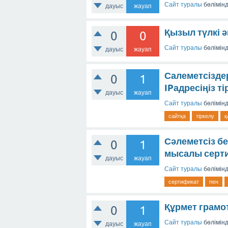
Сайт туралы
бөлімін
дауыс
жауап
Қызыл түлкі әң
0
0
Сайт туралы
бөлімін
дауыс
жауап
Салеметсізде
0
1
IPадресіңіз т
дауыс
жауап
Сайт туралы
бөлімін
сайтқа
тіркелу
қ
Сәлеметсіз бе
0
1
мысалы серти
дауыс
жауап
Сайт туралы
бөлімін
сертификат
пен
Құрмет грамо
0
1
Сайт туралы
бөлімін
дауыс
жауап