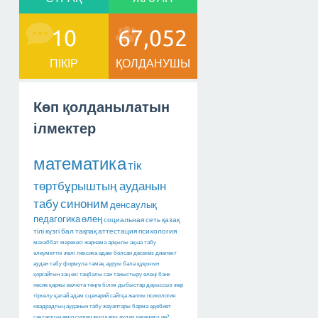
10
67,052
ПІКІР
ҚОЛДАНУШЫ
Көп қолданылатын
ілмектер
математика
тік
төртбұрыштың ауданын
табу
синоним
денсаулық
педагогика
өлең
социальная сеть
қазақ
тілі
күзгі бал
тақпақ
аттестация
психология
махаббат мерекесі
жарнама арқылы ақша табу
әлеуметтік желі
лексика
адам болсан десениз
диалект
аудан табу
формула
тамақ ауруы
бала құқығын
қорғайтын заң
екі таңбалы сан
таныстыру өлеңі
банк
несие
қаржы
валюта
теңге
білім
дыбыстар
дауыссыз
жер
тіркелу
қалай
адам
сценарий
сайтқа
жалпы психология
квадрадтың ауданын табу
жауаптары барма
әдебиет
сақтардың өмір сүрген жылдары
аудан дегеніміз не?