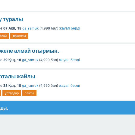
у туралы
де
07 Ақп, 18
ga_ramuk
(
4,990
бал)
жауап берді
алай
тіркелем
іркеле алмай отырмын.
де
29 Қаң, 18
ga_ramuk
(
4,990
бал)
жауап берді
орталы жайлы
де
28 Қаң, 18
ga_ramuk
(
4,990
бал)
жауап берді
ұстаздар
сайты
ады.