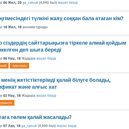
де
06 Жел, 20
ga_ramuk
(
4,990
бал)
жауап берді
гімесіндегі түлкіні жаяу соққан бала атаған кім?
де
18 Жел, 18
аноним
сұрады
р сіздердің сайттарыңызға тіркеле алмай қойдым
іркелген деп шыға береді
де
06 Нау, 18
Жадыра
жауап берді
алай
тіркелеміз
 менің жетістіктерімді қалай білуге болады,
фикат жəне алғыс хат
де
02 Нау, 18
Жадыра
жауап берді
грамота
таға төлем қалай жасалады?
де
07 Ақп, 18
ga_ramuk
(
4,990
бал)
жауап берді