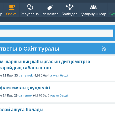
ар
Өзекті!
Жауапсыз
Ілемектер
Бөлімдер
Қолданушылар
Сұ
тветы в Сайт туралы
2м шаршының қабырғасын дитцеметрге
сарайдың табаның тап
де
28 Қар, 23
ga_ramuk
(
4,990
бал)
жауап берді
ефлексиялық күнделігі
де
24 Қаз, 23
ga_ramuk
(
4,990
бал)
жауап берді
қалай ашуға болады