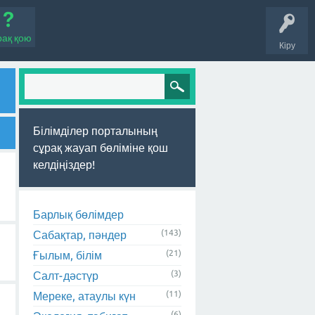
рақ қою
Кіру
Білімділер порталының
сұрақ жауап бөліміне қош
келдіңіздер!
Барлық бөлімдер
(143)
Сабақтар, пәндер
(21)
Ғылым, білім
(3)
Салт-дәстүр
(11)
Мереке, атаулы күн
(6)