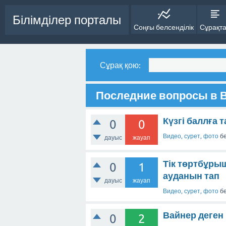
Білімділер порталы
Соңғы белсенділік
Сұрақт
Сұрақ қою:
Последние вопросы в В
Күзгі баллға 
0
0
Видео, сурет, фото
бө
дауыс
жауап
Тік төртбұрыш
0
1
ауданын тап
дауыс
жауап
Видео, сурет, фото
бө
Вайнер деген 
0
2