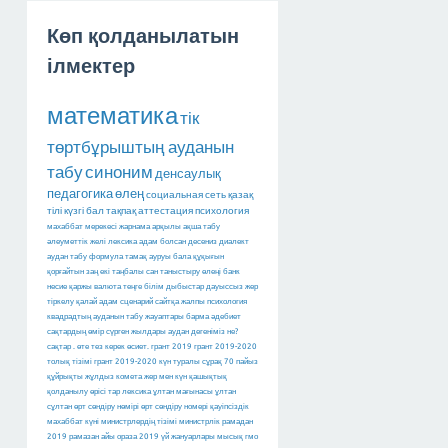
Көп қолданылатын
ілмектер
математика
тік
төртбұрыштың ауданын
табу
синоним
денсаулық
педагогика
өлең
социальная сеть
қазақ
тілі
күзгі бал
тақпақ
аттестация
психология
махаббат мерекесі
жарнама арқылы ақша табу
әлеуметтік желі
лексика
адам болсан десениз
диалект
аудан табу
формула
тамақ ауруы
бала құқығын
қорғайтын заң
екі таңбалы сан
таныстыру өлеңі
банк
несие
қаржы
валюта
теңге
білім
дыбыстар
дауыссыз
жер
тіркелу
қалай
адам
сценарий
сайтқа
жалпы психология
квадрадтың ауданын табу
жауаптары барма
әдебиет
сақтардың өмір сүрген жылдары
аудан дегеніміз не?
сақтар
.
өте тез керек
өсиет.
грант 2019
грант 2019-2020
толық тізімі
грант 2019-2020
күн туралы сұрақ
70 пайыз
құйрықты жұлдыз
комета
жер мен күн
қашықтық
қолданылу өрісі тар лексика
ұлтан мағынасы
ұлтан
сұлтан
өрт сөндіру нөмірі
өрт сөндіру номері
қауіпсіздік
махаббат күні
министрлердің тізімі
министрлік
рамадан
2019
рамазан айы
ораза 2019
үй жануарлары
мысық
гмо