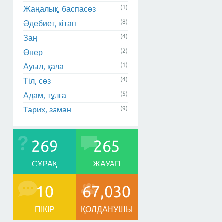
(1)
Жаңалық, баспасөз
(8)
Әдебиет, кітап
(4)
Заң
(2)
Өнер
(1)
Ауыл, қала
(4)
Тіл, сөз
(5)
Адам, тұлға
(9)
Тарих, заман
269
265
СҰРАҚ
ЖАУАП
10
67,030
ПІКІР
ҚОЛДАНУШЫ