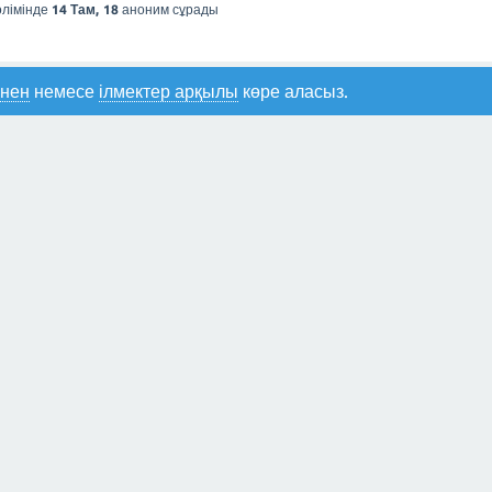
лімінде
14 Там, 18
аноним
сұрады
інен
немесе
ілмектер арқылы
көре аласыз.