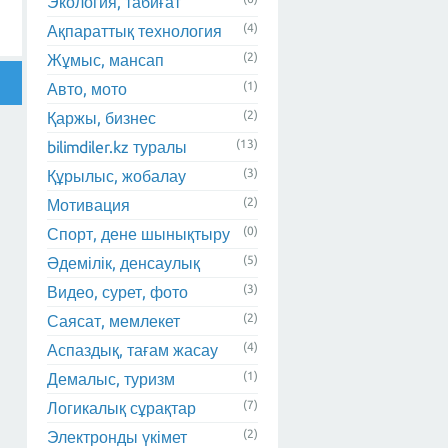
Экология, табиғат
(4)
Ақпараттық технология
(2)
Жұмыс, мансап
(1)
Авто, мото
(2)
Қаржы, бизнес
(13)
bilimdiler.kz туралы
(3)
Құрылыс, жобалау
(2)
Мотивация
(0)
Спорт, дене шынықтыру
(5)
Әдемілік, денсаулық
(3)
Видео, сурет, фото
(2)
Саясат, мемлекет
(4)
Аспаздық, тағам жасау
(1)
Демалыс, туризм
(7)
Логикалық сұрақтар
(2)
Электронды үкімет