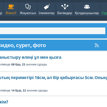
ар
Өзекті!
Жауапсыз
Ілемектер
Бөлімдер
Қолданушылар
Сұ
идео, сурет, фото
таныстыру өлеңі ұл мен қызға
лімінде
08 Қар, 25
аноним
сұрады
тың периметірі 16см, ал бір қабырғасы 5см. Оның
лімінде
14 Қыр, 22
аноним
сұрады
кім?