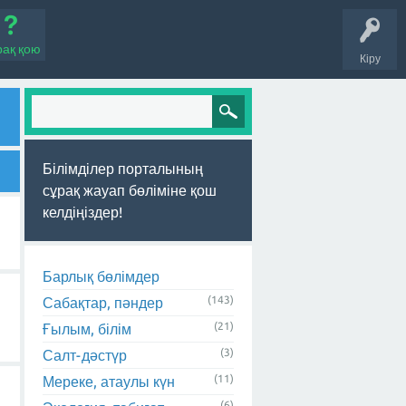
рақ қою
Кіру
Білімділер порталының
сұрақ жауап бөліміне қош
келдіңіздер!
Барлық бөлімдер
(143)
Сабақтар, пәндер
(21)
Ғылым, білім
(3)
Салт-дәстүр
(11)
Мереке, атаулы күн
(6)