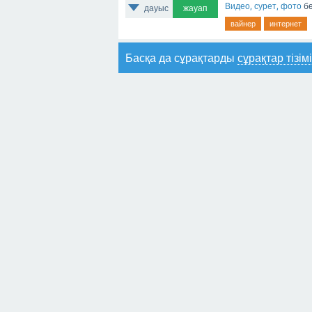
Видео, сурет, фото
бө
дауыс
жауап
вайнер
интернет
Басқа да сұрақтарды
сұрақтар тізім