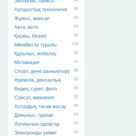
Экология, табиғат
(4)
Ақпараттық технология
(2)
Жұмыс, мансап
(1)
Авто, мото
(2)
Қаржы, бизнес
(13)
bilimdiler.kz туралы
(3)
Құрылыс, жобалау
(2)
Мотивация
(0)
Спорт, дене шынықтыру
(5)
Әдемілік, денсаулық
(3)
Видео, сурет, фото
(2)
Саясат, мемлекет
(4)
Аспаздық, тағам жасау
(1)
Демалыс, туризм
(7)
Логикалық сұрақтар
(2)
Электронды үкімет