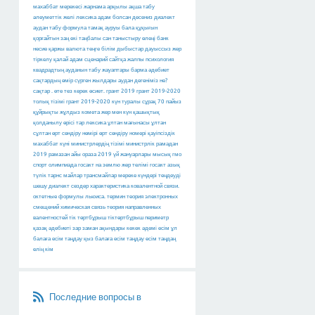
махаббат мерекесі
жарнама арқылы ақша табу
әлеуметтік желі
лексика
адам болсан десениз
диалект
аудан табу
формула
тамақ ауруы
бала құқығын
қорғайтын заң
екі таңбалы сан
таныстыру өлеңі
банк
несие
қаржы
валюта
теңге
білім
дыбыстар
дауыссыз
жер
тіркелу
қалай
адам
сценарий
сайтқа
жалпы психология
квадрадтың ауданын табу
жауаптары барма
әдебиет
сақтардың өмір сүрген жылдары
аудан дегеніміз не?
сақтар
.
өте тез керек
өсиет.
грант 2019
грант 2019-2020
толық тізімі
грант 2019-2020
күн туралы сұрақ
70 пайыз
құйрықты жұлдыз
комета
жер мен күн
қашықтық
қолданылу өрісі тар лексика
ұлтан мағынасы
ұлтан
сұлтан
өрт сөндіру нөмірі
өрт сөндіру номері
қауіпсіздік
махаббат күні
министрлердің тізімі
министрлік
рамадан
2019
рамазан айы
ораза 2019
үй жануарлары
мысық
гмо
спорт
олимпиада
госакт на землю
жер телімі
госакт
азық
түлік
тарнс майлар
трансмайлар
мереке күндері
теңдеуді
шешу
диалект сөздер
характеристика ковалентной связи.
октетные формулы льюиса.
термин
теория электронных
смещений
химическая связь
теория направленных
валентностей
тік төртбұрыш
тіктөртбұрыш
периметр
қазақ әдебиеті
зар заман ақындары
кекек
әдемі есім
ұл
балаға есім таңдау
қыз балаға есім таңдау
есім таңдаң
елің кім
Последние вопросы в