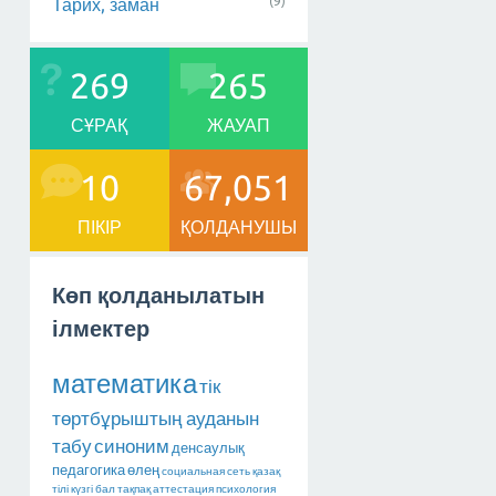
(9)
Тарих, заман
269
265
СҰРАҚ
ЖАУАП
10
67,051
ПІКІР
ҚОЛДАНУШЫ
Көп қолданылатын
ілмектер
математика
тік
төртбұрыштың ауданын
табу
синоним
денсаулық
педагогика
өлең
социальная сеть
қазақ
тілі
күзгі бал
тақпақ
аттестация
психология