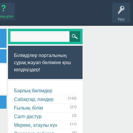
рақ қою
Кіру
Білімділер порталының
сұрақ жауап бөліміне қош
келдіңіздер!
Барлық бөлімдер
(143)
Сабақтар, пәндер
(21)
Ғылым, білім
(3)
Салт-дәстүр
(11)
Мереке, атаулы күн
(6)