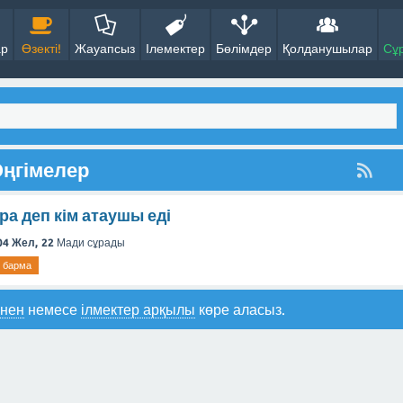
ар
Өзекті!
Жауапсыз
Ілемектер
Бөлімдер
Қолданушылар
Сұ
Әңгімелер
а деп кім атаушы еді
04 Жел, 22
Мади
сұрады
 барма
інен
немесе
ілмектер арқылы
көре аласыз.