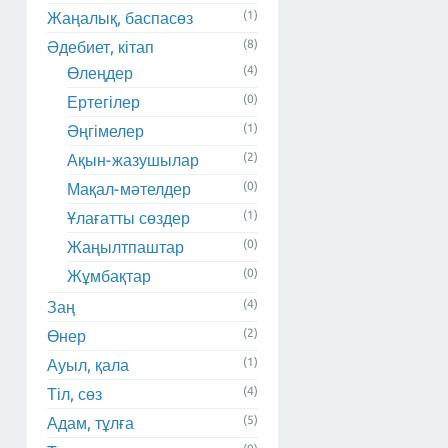
(1)
Жаңалық, баспасөз
(8)
Әдебиет, кітап
(4)
Өлеңдер
(0)
Ертегілер
(1)
Әңгімелер
(2)
Ақын-жазушылар
(0)
Мақал-мәтелдер
(1)
Ұлағатты сөздер
(0)
Жаңылтпаштар
(0)
Жұмбақтар
(4)
Заң
(2)
Өнер
(1)
Ауыл, қала
(4)
Тіл, сөз
(5)
Адам, тұлға