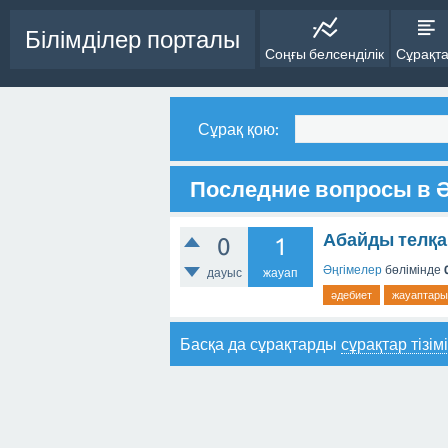
Білімділер порталы
Соңғы белсенділік
Сұрақт
Сұрақ қою:
Последние вопросы в 
Абайды телқар
0
1
Әңгімелер
бөлімінде
дауыс
жауап
әдебиет
жауаптары
Басқа да сұрақтарды
сұрақтар тізім