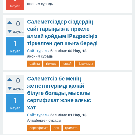
аноним
сұрады
жауап
Салеметсіздер сіздердің
0
сайттарыңызға тіркеле
дауыс
алмай қойдым IPадресіңіз
1
тіркелген деп шыға береді
Сайт туралы
бөлімінде
06 Нау, 18
жауап
аноним
сұрады
сайтқа
тіркелу
қалай
тіркелеміз
Сәлеметсіз бе менің
0
жетістіктерімді қалай
дауыс
білуге болады, мысалы
1
сертификат жəне алғыс
хат
жауап
Сайт туралы
бөлімінде
01 Нау, 18
Алдаберген
сұрады
сертификат
пен
грамота