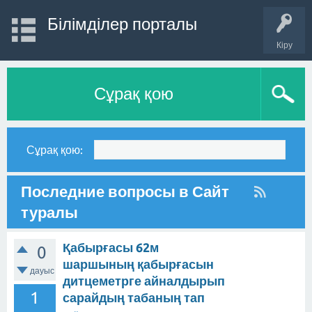
Білімділер порталы
Кіру
Сұрақ қою
Сұрақ қою:
Последние вопросы в Сайт
туралы
Қабырғасы 62м
0
шаршының қабырғасын
дауыс
дитцеметрге айналдырып
1
сарайдың табаның тап