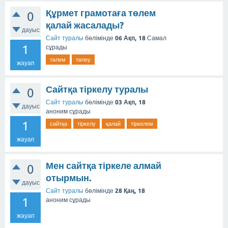
Құрмет грамотаға төлем
0
қалай жасалады?
дауыс
Сайт туралы
бөлімінде
06 Ақп, 18
Самал
1
сұрады
төлем
төлеу
жауап
Сайтқа тіркелу туралы
0
Сайт туралы
бөлімінде
03 Ақп, 18
дауыс
аноним
сұрады
1
сайтқа
тіркелу
қалай
тіркелем
жауап
Мен сайтқа тіркеле алмай
0
отырмын.
дауыс
Сайт туралы
бөлімінде
28 Қаң, 18
1
аноним
сұрады
жауап