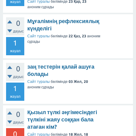
Сайт туралы
бөлімінде
23 Қар, 23
жауап
аноним
сұрады
Мұғалімнің рефлексиялық
0
күнделігі
дауыс
Сайт туралы
бөлімінде
22 Қаз, 23
аноним
1
сұрады
жауап
заң тестерін қалай ашуға
0
болады
дауыс
Сайт туралы
бөлімінде
03 Жел, 20
1
аноним
сұрады
жауап
Қызыл түлкі әңгімесіндегі
0
түлкіні жаяу соққан бала
дауыс
атаған кім?
0
Сайт туралы
бөлімінде
18 Жел, 18