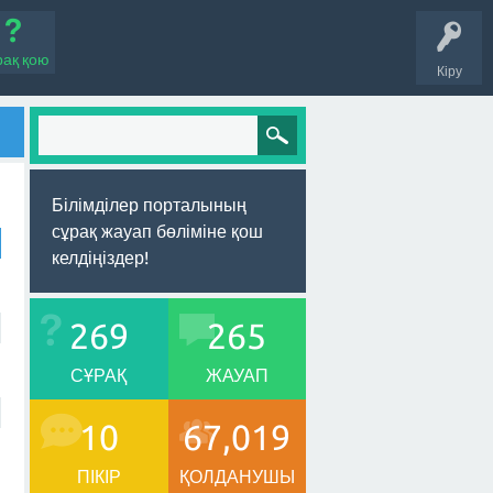
рақ қою
Кіру
Білімділер порталының
сұрақ жауап бөліміне қош
келдіңіздер!
269
265
СҰРАҚ
ЖАУАП
10
67,019
ПІКІР
ҚОЛДАНУШЫ