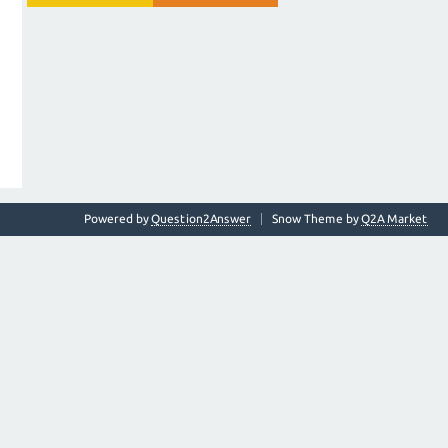
Powered by
Question2Answer
Snow Theme by
Q2A Market