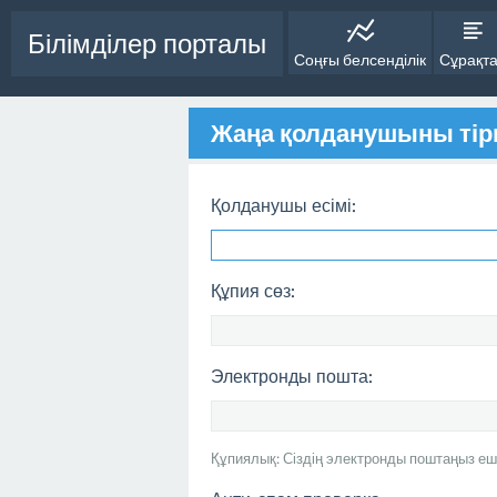
Білімділер порталы
Соңғы белсенділік
Сұрақт
Жаңа қолданушыны тір
Қолданушы есімі:
Құпия сөз:
Электронды пошта:
Құпиялық: Сіздің электронды поштаңыз еш