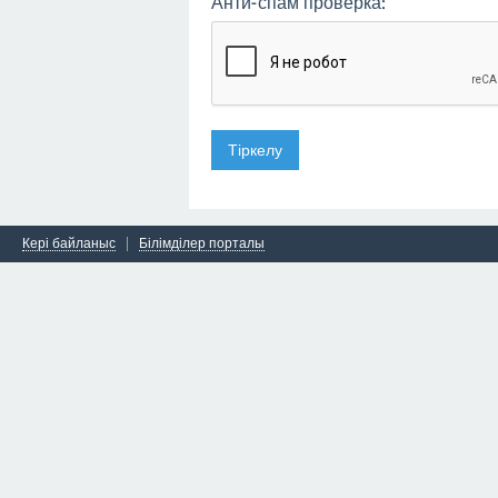
Анти-спам проверка:
Кері байланыс
Білімділер порталы