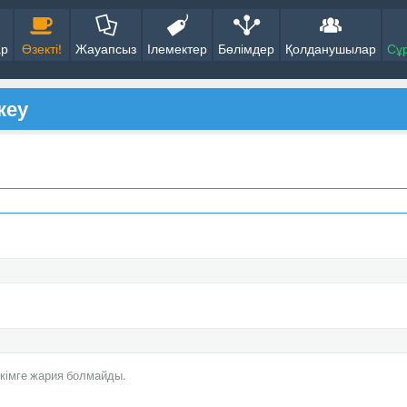
ар
Өзекті!
Жауапсыз
Ілемектер
Бөлімдер
Қолданушылар
Сұ
кеу
кімге жария болмайды.