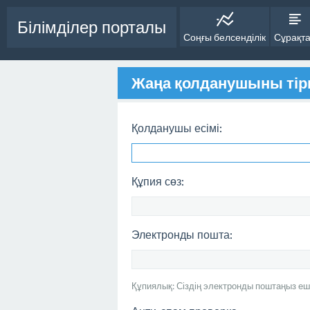
Білімділер порталы
Соңғы белсенділік
Сұрақт
Жаңа қолданушыны тір
Қолданушы есімі:
Құпия сөз:
Электронды пошта:
Құпиялық: Сіздің электронды поштаңыз еш