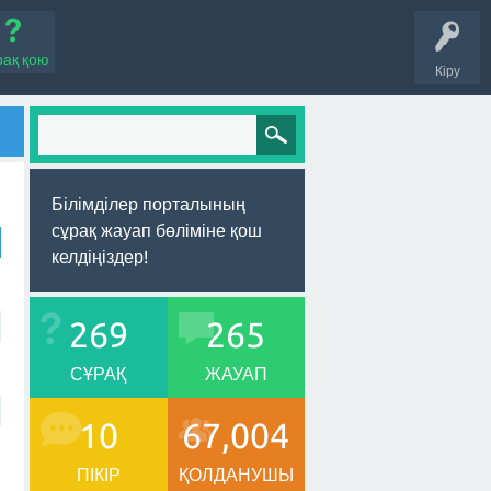
рақ қою
Кіру
Білімділер порталының
сұрақ жауап бөліміне қош
келдіңіздер!
269
265
СҰРАҚ
ЖАУАП
10
67,004
ПІКІР
ҚОЛДАНУШЫ