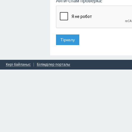
Анти-спам проверка:
Кері байланыс
Білімділер порталы