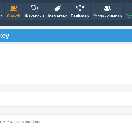
ар
Өзекті!
Жауапсыз
Ілемектер
Бөлімдер
Қолданушылар
Сұ
кеу
кімге жария болмайды.