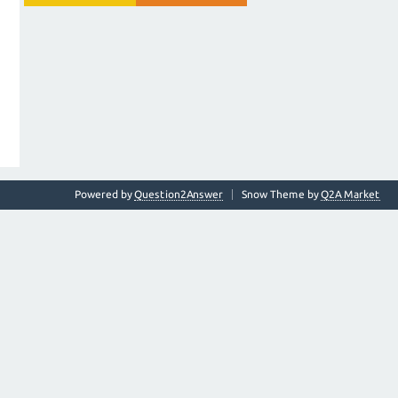
Powered by
Question2Answer
Snow Theme by
Q2A Market