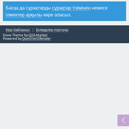
Басқа да сұрақтарды
сұрақтар тізімінен
немесе
ілмектер арқылы
көре аласыз.
Кері байланыс
Білімділер порталы
Snow Theme by
Q2A Market
Powered by
Question2Answer