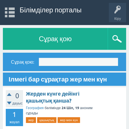
Білімділер порталы
Кіру
Сұрақ қою
Сұрақ қою:
Ілмегі бар сұрақтар жер мен күн
Жерден күнге дейінгі
0
қашықтық қанша?
дауыс
География
бөлімінде
24 Шіл, 19
аноним
1
сұрады
жер
қашықтық
жер мен күн
жауап