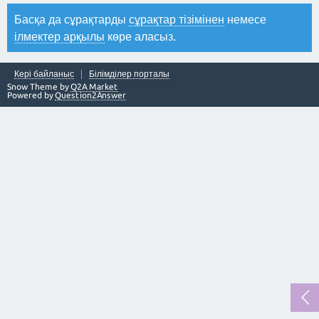
Басқа да сұрақтарды
сұрақтар тізімінен
немесе
ілмектер арқылы
көре аласыз.
Кері байланыс
Білімділер порталы
Snow Theme by
Q2A Market
Powered by
Question2Answer