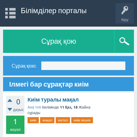
Білімділер порталы
Кіру
Сұрақ қою
Сұрақ қою:
Ілмегі бар сұрақтар киім
Киім туралы мақал
0
Ана тілі
бөлімінде
11 Қаз, 18
Жайна
дауыс
сұрады
1
киім
мақал
мәтел
киім кешек
жауап