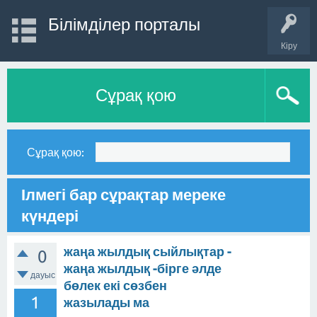
Білімділер порталы
Кіру
Сұрақ қою
Сұрақ қою:
Ілмегі бар сұрақтар мереке
күндері
жаңа жылдық сыйлықтар -
0
жаңа жылдық -бірге әлде
дауыс
бөлек екі сөзбен
1
жазылады ма