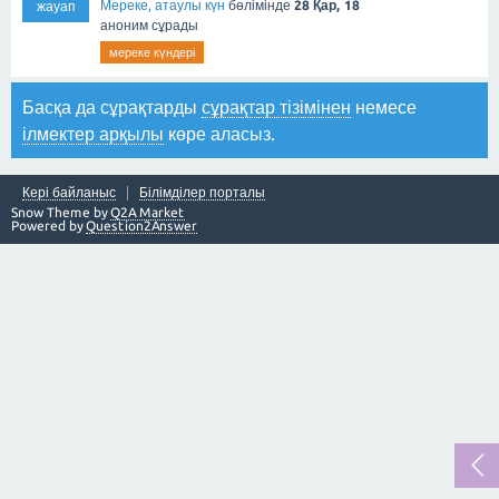
Мереке, атаулы күн
бөлімінде
28 Қар, 18
жауап
аноним
сұрады
мереке күндері
Басқа да сұрақтарды
сұрақтар тізімінен
немесе
ілмектер арқылы
көре аласыз.
Кері байланыс
Білімділер порталы
Snow Theme by
Q2A Market
Powered by
Question2Answer