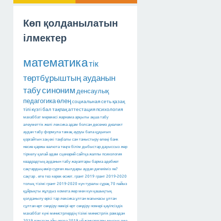
Көп қолданылатын
ілмектер
математика
тік
төртбұрыштың ауданын
табу
синоним
денсаулық
педагогика
өлең
социальная сеть
қазақ
тілі
күзгі бал
тақпақ
аттестация
психология
махаббат мерекесі
жарнама арқылы ақша табу
әлеуметтік желі
лексика
адам болсан десениз
диалект
аудан табу
формула
тамақ ауруы
бала құқығын
қорғайтын заң
екі таңбалы сан
таныстыру өлеңі
банк
несие
қаржы
валюта
теңге
білім
дыбыстар
дауыссыз
жер
тіркелу
қалай
адам
сценарий
сайтқа
жалпы психология
квадрадтың ауданын табу
жауаптары барма
әдебиет
сақтардың өмір сүрген жылдары
аудан дегеніміз не?
сақтар
.
өте тез керек
өсиет.
грант 2019
грант 2019-2020
толық тізімі
грант 2019-2020
күн туралы сұрақ
70 пайыз
құйрықты жұлдыз
комета
жер мен күн
қашықтық
қолданылу өрісі тар лексика
ұлтан мағынасы
ұлтан
сұлтан
өрт сөндіру нөмірі
өрт сөндіру номері
қауіпсіздік
махаббат күні
министрлердің тізімі
министрлік
рамадан
2019
рамазан айы
ораза 2019
үй жануарлары
мысық
гмо