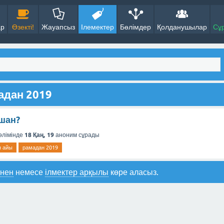
ар
Өзекті!
Жауапсыз
Ілемектер
Бөлімдер
Қолданушылар
Сұ
мадан 2019
ашан?
өлімінде
18 Қаң, 19
аноним
сұрады
н айы
рамадан 2019
інен
немесе
ілмектер арқылы
көре аласыз.