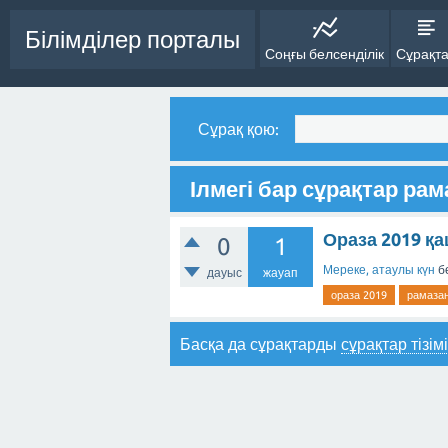
Білімділер порталы
Соңғы белсенділік
Сұрақт
Сұрақ қою:
Ілмегі бар сұрақтар ра
Ораза 2019 қ
0
1
Мереке, атаулы күн
б
дауыс
жауап
ораза 2019
рамаза
Басқа да сұрақтарды
сұрақтар тізім