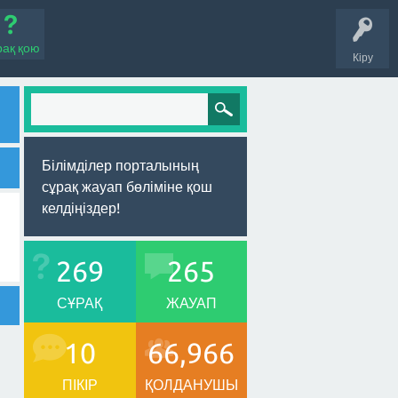
рақ қою
Кіру
Білімділер порталының
сұрақ жауап бөліміне қош
келдіңіздер!
269
265
СҰРАҚ
ЖАУАП
10
66,966
ПІКІР
ҚОЛДАНУШЫ