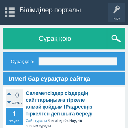
Білімділер порталы
Кіру
Сұрақ қою
Сұрақ қою:
Ілмегі бар сұрақтар сайтқа
Салеметсіздер сіздердің
0
сайттарыңызға тіркеле
дауыс
алмай қойдым IPадресіңіз
1
тіркелген деп шыға береді
Сайт туралы
бөлімінде
06 Нау, 18
жауап
аноним
сұрады