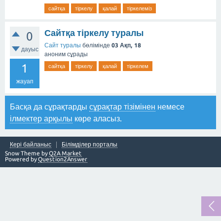
сайтқа
тіркелу
қалай
тіркелеміз
Сайтқа тіркелу туралы
0
Сайт туралы
бөлімінде
03 Ақп, 18
дауыс
аноним
сұрады
1
сайтқа
тіркелу
қалай
тіркелем
жауап
Басқа да сұрақтарды
сұрақтар тізімінен
немесе
ілмектер арқылы
көре аласыз.
Кері байланыс
Білімділер порталы
Snow Theme by
Q2A Market
Powered by
Question2Answer