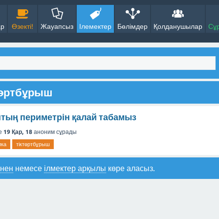
ар
Өзекті!
Жауапсыз
Ілемектер
Бөлімдер
Қолданушылар
Сұ
ктөртбұрыш
тың периметрін қалай табамыз
е
19 Қар, 18
аноним
сұрады
ика
тіктөртбұрыш
інен
немесе
ілмектер арқылы
көре аласыз.