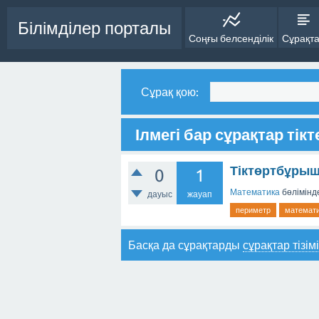
Білімділер порталы
Соңғы белсенділік
Сұрақт
Сұрақ қою:
Ілмегі бар сұрақтар ті
Тіктөртбұрыш
0
1
Математика
бөлімінд
дауыс
жауап
периметр
математ
Басқа да сұрақтарды
сұрақтар тізім