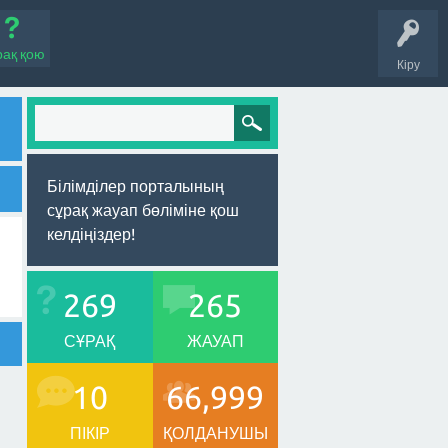
рақ қою
Кіру
Білімділер порталының
сұрақ жауап бөліміне қош
келдіңіздер!
269
265
СҰРАҚ
ЖАУАП
10
66,999
ПІКІР
ҚОЛДАНУШЫ