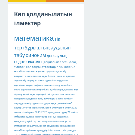
Көп қолданылатын
ілмектер
математика
тік
төртбұрыштың ауданын
табу
синоним
денсаулық
педагогика
өлең
социальная сеть
қазақ
тілі
күзгі бал
тақпақ
аттестация
психология
махаббат мерекесі
жарнама арқылы ақша табу
әлеуметтік желі
лексика
адам болсан десениз
диалект
аудан табу
формула
тамақ ауруы
бала құқығын
қорғайтын заң
екі таңбалы сан
таныстыру өлеңі
банк
несие
қаржы
валюта
теңге
білім
дыбыстар
дауыссыз
жер
тіркелу
қалай
адам
сценарий
сайтқа
жалпы психология
квадрадтың ауданын табу
жауаптары барма
әдебиет
сақтардың өмір сүрген жылдары
аудан дегеніміз не?
сақтар
.
өте тез керек
өсиет.
грант 2019
грант 2019-2020
толық тізімі
грант 2019-2020
күн туралы сұрақ
70 пайыз
құйрықты жұлдыз
комета
жер мен күн
қашықтық
қолданылу өрісі тар лексика
ұлтан мағынасы
ұлтан
сұлтан
өрт сөндіру нөмірі
өрт сөндіру номері
қауіпсіздік
махаббат күні
министрлердің тізімі
министрлік
рамадан
2019
рамазан айы
ораза 2019
үй жануарлары
мысық
гмо