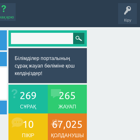
рақ қою
Кіру
Білімділер порталының
сұрақ жауап бөліміне қош
келдіңіздер!
269
265
СҰРАҚ
ЖАУАП
10
67,025
ПІКІР
ҚОЛДАНУШЫ