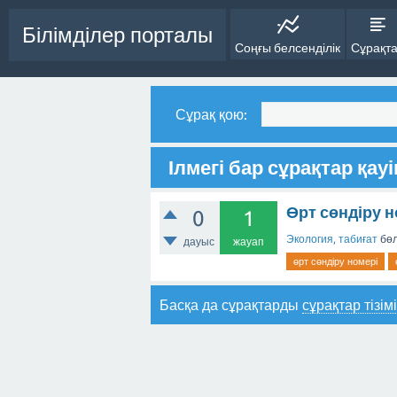
Білімділер порталы
Соңғы белсенділік
Сұрақт
Сұрақ қою:
Ілмегі бар сұрақтар қауі
Өрт сөндіру 
0
1
Экология, табиғат
бөл
дауыс
жауап
өрт сөндіру номері
Басқа да сұрақтарды
сұрақтар тізім