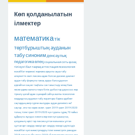
Көп қолданылатын
ілмектер
математика
тік
төртбұрыштың ауданын
табу
синоним
денсаулық
педагогика
өлең
социальная сеть
қазақ
тілі
күзгі бал
тақпақ
аттестация
психология
махаббат мерекесі
жарнама арқылы ақша табу
әлеуметтік желі
лексика
адам болсан десениз
диалект
аудан табу
формула
тамақ ауруы
бала құқығын
қорғайтын заң
екі таңбалы сан
таныстыру өлеңі
банк
несие
қаржы
валюта
теңге
білім
дыбыстар
дауыссыз
жер
тіркелу
қалай
адам
сценарий
сайтқа
жалпы психология
квадрадтың ауданын табу
жауаптары барма
әдебиет
сақтардың өмір сүрген жылдары
аудан дегеніміз не?
сақтар
.
өте тез керек
өсиет.
грант 2019
грант 2019-2020
толық тізімі
грант 2019-2020
күн туралы сұрақ
70 пайыз
құйрықты жұлдыз
комета
жер мен күн
қашықтық
қолданылу өрісі тар лексика
ұлтан мағынасы
ұлтан
сұлтан
өрт сөндіру нөмірі
өрт сөндіру номері
қауіпсіздік
махаббат күні
министрлердің тізімі
министрлік
рамадан
2019
рамазан айы
ораза 2019
үй жануарлары
мысық
гмо