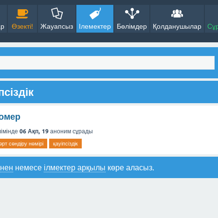
ар
Өзекті!
Жауапсыз
Ілемектер
Бөлімдер
Қолданушылар
Сұ
псіздік
номер
імінде
06 Ақп, 19
аноним
сұрады
өрт сөндіру нөмірі
қауіпсіздік
інен
немесе
ілмектер арқылы
көре аласыз.