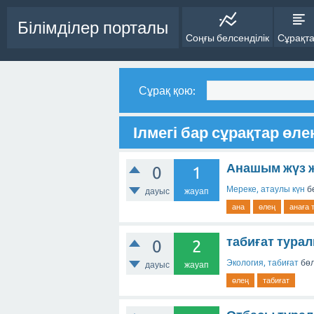
Білімділер порталы
Соңғы белсенділік
Сұрақт
Сұрақ қою:
Ілмегі бар сұрақтар өле
Анашым жүз ж
0
1
Мереке, атаулы күн
б
дауыс
жауап
ана
өлең
анаға т
табиғат турал
0
2
Экология, табиғат
бөл
дауыс
жауап
өлең
табиғат