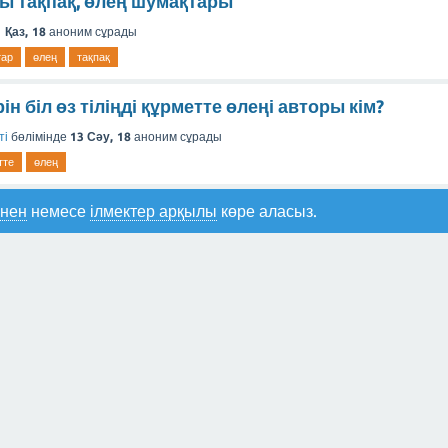
ы тақпақ, өлең шумақтары
 Қаз, 18
аноним
сұрады
тар
өлең
тақпақ
рін біл өз тіліңді құрметте өлеңі авторы кім?
ті
бөлімінде
13 Сәу, 18
аноним
сұрады
тте
өлең
інен
немесе
ілмектер арқылы
көре аласыз.