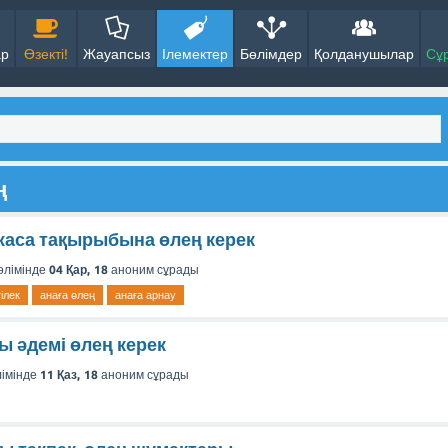
ар
Өзекті!
Жауапсыз
Ілемектер
Бөлімдер
Қолданушылар
Сұ
ң
аса тақырыбына өлең керек
өлімінде
04 Қар, 18
аноним
сұрады
ілек
анаға өлең
анаға арнау
ы әдемі өлең керек
імінде
11 Қаз, 18
аноним
сұрады