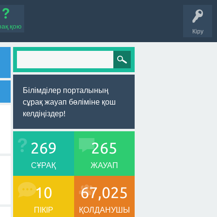
рақ қою
Кіру
Білімділер порталының
сұрақ жауап бөліміне қош
келдіңіздер!
269
265
СҰРАҚ
ЖАУАП
10
67,025
ПІКІР
ҚОЛДАНУШЫ