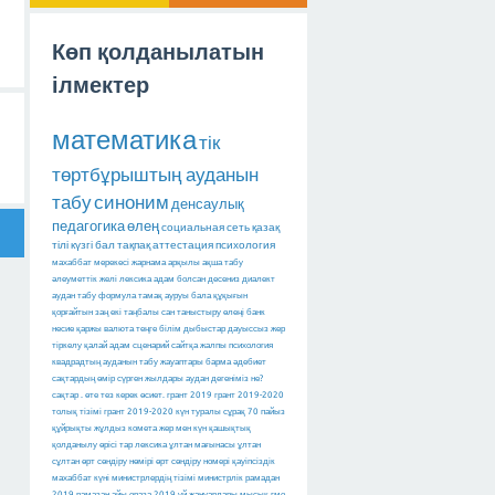
Көп қолданылатын
ілмектер
математика
тік
төртбұрыштың ауданын
табу
синоним
денсаулық
педагогика
өлең
социальная сеть
қазақ
тілі
күзгі бал
тақпақ
аттестация
психология
махаббат мерекесі
жарнама арқылы ақша табу
әлеуметтік желі
лексика
адам болсан десениз
диалект
аудан табу
формула
тамақ ауруы
бала құқығын
қорғайтын заң
екі таңбалы сан
таныстыру өлеңі
банк
несие
қаржы
валюта
теңге
білім
дыбыстар
дауыссыз
жер
тіркелу
қалай
адам
сценарий
сайтқа
жалпы психология
квадрадтың ауданын табу
жауаптары барма
әдебиет
сақтардың өмір сүрген жылдары
аудан дегеніміз не?
сақтар
.
өте тез керек
өсиет.
грант 2019
грант 2019-2020
толық тізімі
грант 2019-2020
күн туралы сұрақ
70 пайыз
құйрықты жұлдыз
комета
жер мен күн
қашықтық
қолданылу өрісі тар лексика
ұлтан мағынасы
ұлтан
сұлтан
өрт сөндіру нөмірі
өрт сөндіру номері
қауіпсіздік
махаббат күні
министрлердің тізімі
министрлік
рамадан
2019
рамазан айы
ораза 2019
үй жануарлары
мысық
гмо