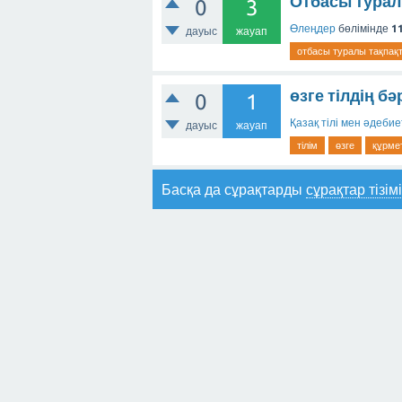
Отбасы турал
0
3
Өлеңдер
бөлімінде
11
дауыс
жауап
отбасы туралы тақпақ
өзге тілдің бә
0
1
Қазақ тілі мен әдебие
дауыс
жауап
тілім
өзге
құрме
Басқа да сұрақтарды
сұрақтар тізім