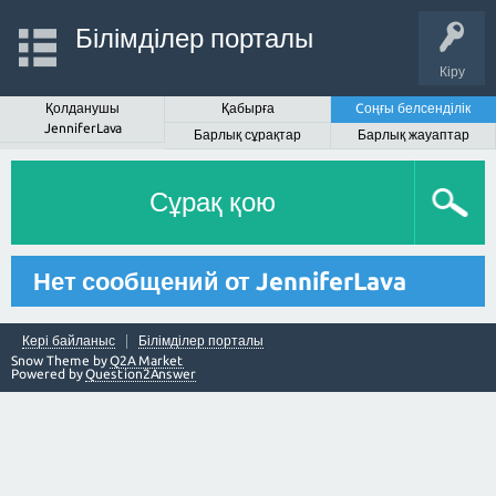
Білімділер порталы
Кіру
Қолданушы
Қабырға
Cоңғы белсенділік
JenniferLava
Барлық сұрақтар
Барлық жауаптар
Сұрақ қою
Нет сообщений от JenniferLava
Кері байланыс
Білімділер порталы
Snow Theme by
Q2A Market
Powered by
Question2Answer