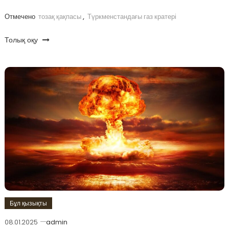
Отмечено
тозақ қақпасы
,
Түркменстандағы газ кратері
Толық оқу
Бұл қызықты
08.01.2025
admin