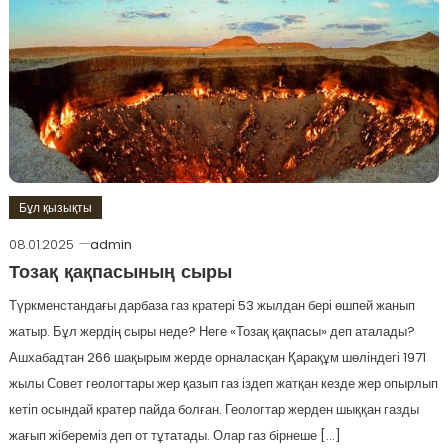
Бұл қызықты
08.01.2025
admin
Тозақ қақпасының сыры
Түркменстандағы дарбаза газ кратері 53 жылдан бері өшпей жанып
жатыр. Бұл жердің сыры неде? Неге «Тозақ қақпасы» деп аталады?
Ашхабадтан 266 шақырым жерде орналасқан Қарақұм шөліндегі 1971
жылы Совет геологтары жер қазып газ іздеп жатқан кезде жер опырлып
кетіп осындай кратер пайда болған. Геологтар жерден шыққан газды
жағып жібереміз деп от тұтатады. Олар газ бірнеше […]