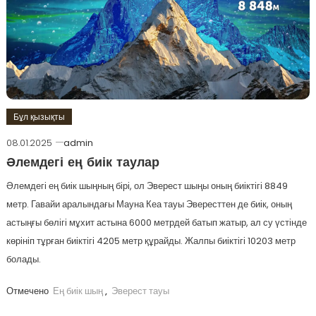
Бұл қызықты
08.01.2025
admin
Әлемдегі ең биік таулар
Әлемдегі ең биік шыңның бірі, ол Эверест шыңы оның биіктігі 8849
метр. Гавайи аралындағы Мауна Кеа тауы Эвересттен де биік, оның
астыңғы бөлігі мұхит астына 6000 метрдей батып жатыр, ал су үстінде
көрініп тұрған биіктігі 4205 метр құрайды. Жалпы биіктігі 10203 метр
болады.
Отмечено
Ең биік шың
,
Эверест тауы