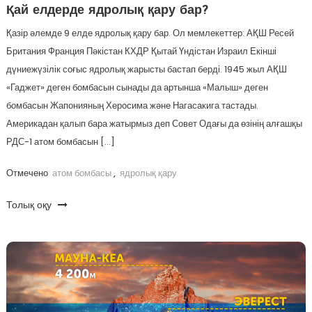
Қай елдерде ядролық қару бар?
Қазір әлемде 9 елде ядролық қару бар. Ол мемлекеттер: АҚШ Ресей
Британия Франция Пәкістан КХДР Қытай Үндістан Израил Екінші
дүниежүзілік соғыс ядролық жарысты бастап берді. 1945 жыл АҚШ
«Гаджет» деген бомбасын сынады да артынша «Малыш» деген
бомбасын Жапонияның Херосима және Нагасакига тастады.
Америкадан қалып бара жатырмыз деп Совет Одағы да өзінің алғашқы
РДС-1 атом бомбасын […]
Отмечено
атом бомбасы
,
ядролық қару
Толық оқу