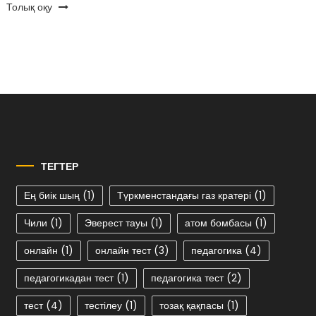
Толық оқу
ТЕГТЕР
Ең биік шың
(1)
Түркменстандағы газ кратері
(1)
Чили
(1)
Эверест тауы
(1)
атом бомбасы
(1)
онлайн
(1)
онлайн тест
(3)
педагогика
(4)
педагогикадан тест
(1)
педагогика тест
(2)
тест
(4)
тестілеу
(1)
тозақ қақпасы
(1)