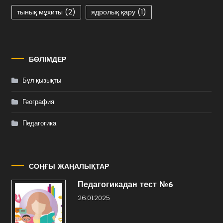
тынық мұхиты
(2)
ядролық қару
(1)
БӨЛІМДЕР
Бұл қызықты
География
Педагогика
СОҢҒЫ ЖАҢАЛЫҚТАР
Педагогикадан тест №6
26.01.2025