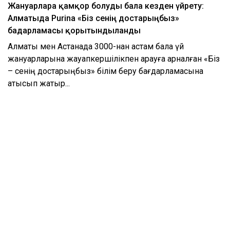
Жануарларға қамқор болуды бала кезден үйрету:
Алматыда Purina «Біз сенің достарыңбыз»
бағдарламасы қорытындыланды
Алматы мен Астанада 3000-нан астам бала үй
жануарларына жауапкершілікпен қарауға арналған «Біз
– сенің достарыңбыз» білім беру бағдарламасына
қатысып жатыр...