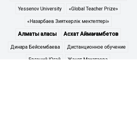
Yessenov University
«Global Teacher Prize»
«Назарбаев Зияткерлік мектептері»
Алматы қаласы
Асхат Аймағамбетов
Динара Бейсембаева
Дистанционное обучение
Евгений Югай
Жанат Махатаева
Жаңа жағдайдағы білім беру
Здоровые дети
Назарбаев Зияткерлік мектебі
Назарбаев Зияткерлік мектептері
Назарбаев Интеллектуальные школы
Назарбаев Интеллектуальных школах