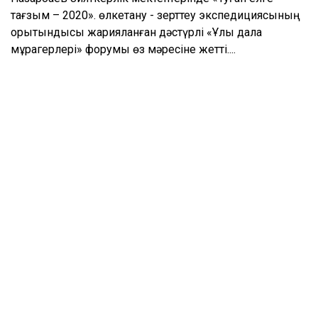
тағзым – 2020». өлкетану - зерттеу экспедициясының
қорытындысы жарияланған дәстүрлі «Ұлы дала
мұрагерлері» форумы өз мәресіне жетті....