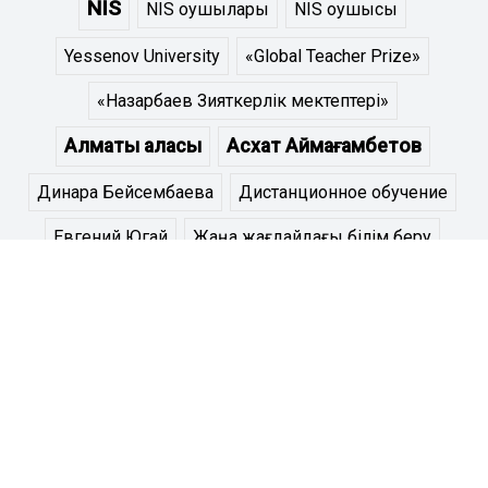
NIS
NIS оқушылары
NIS оқушысы
Yessenov University
«Global Teacher Prize»
«Назарбаев Зияткерлік мектептері»
Алматы қаласы
Асхат Аймағамбетов
Динара Бейсембаева
Дистанционное обучение
Евгений Югай
Жаңа жағдайдағы білім беру
Здоровые дети
Назарбаев Зияткерлік мектебі
Назарбаев Зияткерлік мектептері
Назарбаев Интеллектуальные школы
Нұр - Сұлтан қаласы
Образование в новой реальности