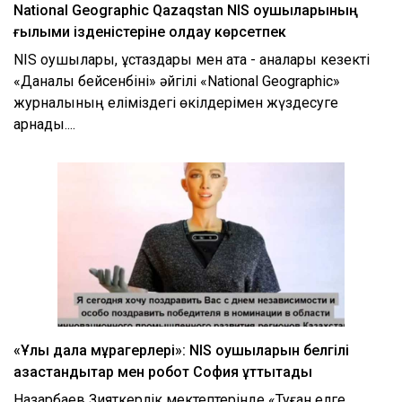
National Geographic Qazaqstan NIS оқушыларының
ғылыми ізденістеріне қолдау көрсетпек
NIS оқушылары, ұстаздары мен ата - аналары кезекті
«Даналық бейсенбіні» әйгілі «National Geographic»
журналының еліміздегі өкілдерімен жүздесуге
арнады....
«Ұлы дала мұрагерлері»: NIS оқушыларын белгілі
қазақстандықтар мен робот София құттықтады
Назарбаев Зияткерлік мектептерінде «Туған елге