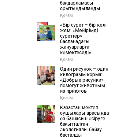
бағдарламасы
қорытындыланды
Қоғам
«Бір сурет – бір келі
жем: «Мейірімді
суреттер»
баспанадағы
жануарларға
көмектеседі»
Қоғам
Один рисунок – один
килограмм корма:
«Добрые рисунки»
помогут животным
из приютов
Қоғам
Қазақстан мектеп
оқушылары арасында
өз бақшасын өсіруге
бағытталған
экологиялық байқау
басталды