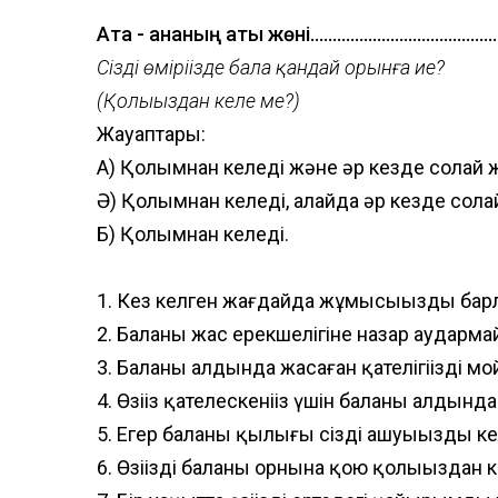
Ата - ананың аты жөні............................................
Сіздің өміріңізде бала қандай орынға ие?
(Қолыңыздан келе ме?)
Жауаптары:
А) Қолымнан келеді және әр кезде солай
Ә) Қолымнан келеді, алайда әр кезде сола
Б) Қолымнан келеді.
1. Кез келген жағдайда жұмысыңыздың бар
2. Баланың жас ерекшелігіне назар аударм
3. Баланың алдында жасаған қателігіңізді 
4. Өзіңіз қателескеніңіз үшін баланың алдын
5. Егер баланың қылығы сіздің ашуыңызды кел
6. Өзіңізді баланың орнына қою қолыңыздан 