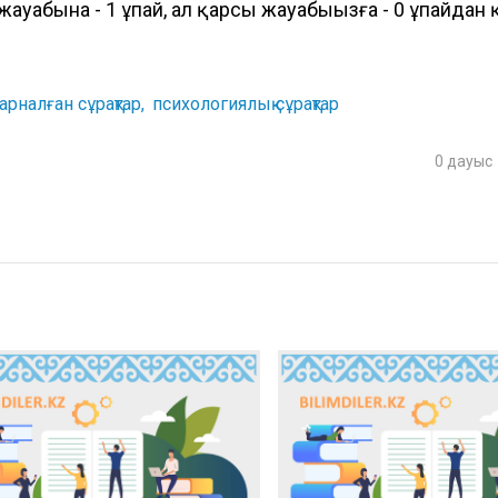
жауабына - 1 ұпай, ал қарсы жауабыңызға - 0 ұпайдан 
арналған сұрақтар
психологиялық сұрақтар
0
дауыс