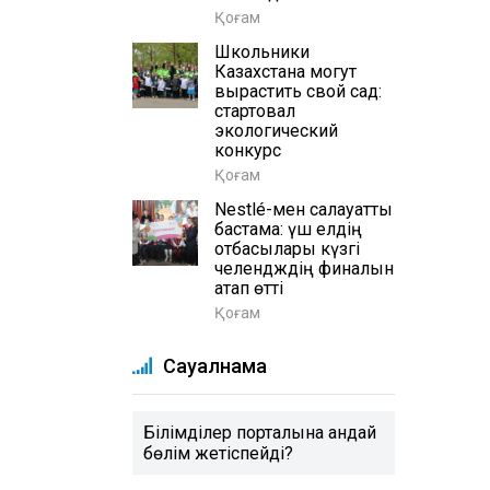
Қоғам
Школьники
Казахстана могут
вырастить свой сад:
стартовал
экологический
конкурс
Қоғам
Nestlé-мен салауатты
бастама: үш елдің
отбасылары күзгі
челендждің финалын
атап өтті
Қоғам
Сауалнама
Білімділер порталына қандай
бөлім жетіспейді?