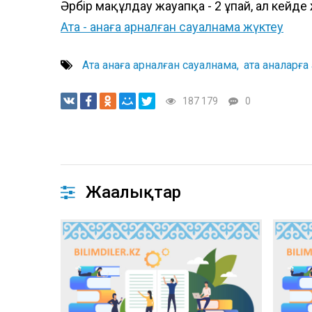
Әрбір мақұлдау жауапқа - 2 ұпай, ал кейде 
Ата - анаға арналған сауалнама жүктеу
Ата анаға арналған сауалнама
ата аналарға 
187 179
0
Жаңалықтар