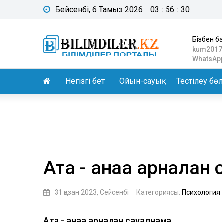
Бейсенбі, 6 Тамыз 2026
03
:
56
:
31
Бізбен б
kum2017
WhatsApp
Негізгі бет
Ойын-сауық
Тестілеу бөл
Ата - анаға арналған
31 қазан 2023, Сейсенбі
Категориясы:
Психология
Ата - анаға арналған сауалнама.