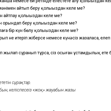
ы ханша немесе би ретінде елестете алу қолыңыздан ке
к мәнімен айтып беру қолыңыздан келе ме?
ан айтпау қолыңыздан келе ме?
нын орындап беру қолыңыздан келе ме?
лаға бір күн бөлу қолыңыздан келе ме?
 ұрып не итеріп жіберсе немесе күнәсіз жазаласа, елеп 
деп жылап сұранып тұрса, сіз осыған ұстамдылық ете б
тетін сұрақтар.
абын, келіспесеңіз «жоқ» жауабын жазың