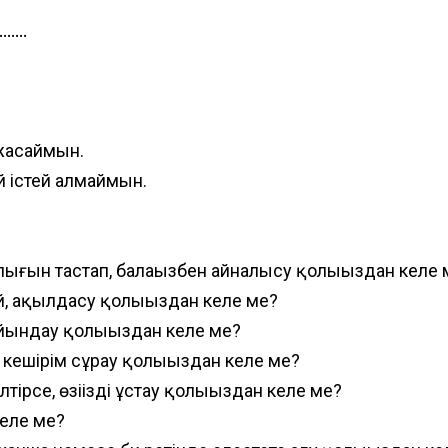
.....
 жасаймын.
й істей алмаймын.
лығын тастап, балаңызбен айналысу қолыңыздан келе 
ай, ақылдасу қолыңыздан келе ме?
мойындау қолыңыздан келе ме?
да кешірім сұрау қолыңыздан келе ме?
тірсе, өзіңізді ұстау қолыңыздан келе ме?
келе ме?