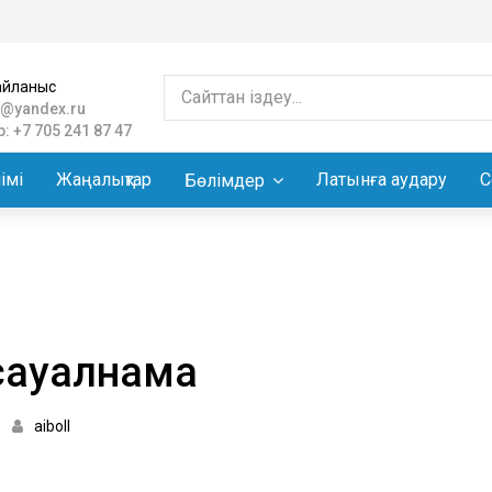
айланыс
@yandex.ru
: +7 705 241 87 47
імі
Жаңалықтар
Латынға аудару
С
Бөлімдер
 сауалнама
aiboll