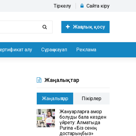
Тіркелу
Сайтқа кіру
Жаңалық қосу
ертификат алу
Сұрақ жауап
Реклама
Жаңалықтар
Жаңалықтар
Пікірлер
Жануарларға қамқор
болуды бала кезден
үйрету: Алматыда
Purina «Біз сенің
достарыңбыз»