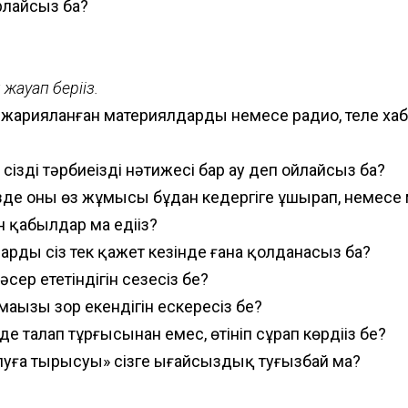
орлайсыз ба?
жауап беріңіз.
де жарияланған материялдарды немесе радио, теле х
 сіздің тәрбиеңіздің нәтижесі бар ау деп ойлайсыз ба?
кезде оның өз жұмысы бұдан кедергіге ұшырап, немесе
 қабылдар ма едіңіз?
арды сіз тек қажет кезінде ғана қолданасыз ба?
сер ететіндігін сезесіз бе?
маңызы зор екендігін ескересіз бе?
де талап тұрғысынан емес, өтініп сұрап көрдіңіз бе?
ылуға тырысуы» сізге ыңғайсыздық туғызбай ма?