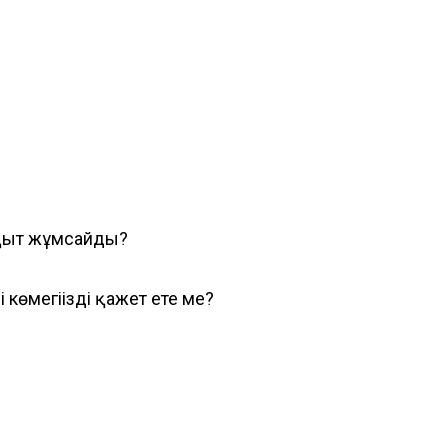
уақыт жұмсайды?
 көмегіңізді қажет ете ме?