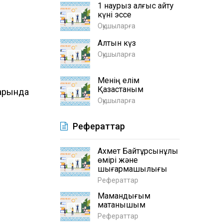
1 наурыз алғыс айту
күні эссе
Оқушыларға
Алтын күз
Оқушыларға
Менің елім
Қазақстаным
тарында
Оқушыларға
Рефераттар
Ахмет Байтұрсынұлы
өмірі және
шығармашылығы
Рефераттар
Мамандығым
мақтанышым
Рефераттар