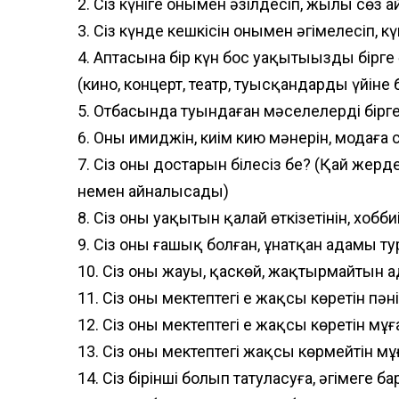
2. Сіз күніге онымен әзілдесіп, жылы сөз ай
3. Сіз күнде кешкісін онымен әңгімелесіп, к
4. Аптасына бір күн бос уақытыңызды бірге 
(кино, концерт, театр, туысқандардың үйіне 
5. Отбасында туындаған мәселелерді бір
6. Оның имиджін, киім кию мәнерін, модаға
7. Сіз оның достарын білесіз бе? (Қай ж
немен айналысады)
8. Сіз оның уақытын қалай өткізетінін, хоб
9. Сіз оның ғашық болған, ұнатқан адамы ту
10. Сіз оның жауы, қаскөй, жақтырмайтын 
11. Сіз оның мектептегі ең жақсы көретін пәні
12. Сіз оның мектептегі ең жақсы көретін мұғ
13. Сіз оның мектептегі жақсы көрмейтін мұғ
14. Сіз бірінші болып татуласуға, әңгімеге б