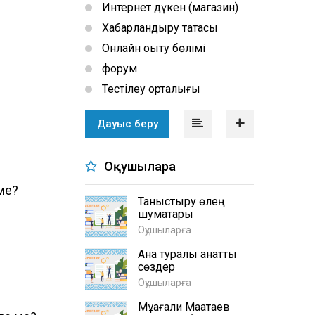
Интернет дүкен (магазин)
Хабарландыру тақтасы
Онлайн оқыту бөлімі
форум
Тестілеу орталығы
Дауыс беру
Оқушыларға
ме?
Таныстыру өлең
шумақтары
Оқушыларға
Ана туралы қанатты
сөздер
Оқушыларға
Мұқағали Мақатаев