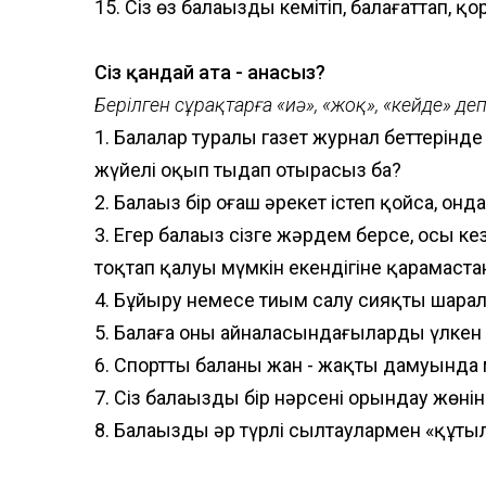
15. Сіз өз балаңызды кемітіп, балағаттап, қ
Сіз қандай ата - анасыз?
Берілген сұрақтарға «иә», «жоқ», «кейде» деп 
1. Балалар туралы газет журнал беттерін
жүйелі оқып тыңдап отырасыз ба?
2. Балаңыз бір оғаш әрекет істеп қойса, онда
3. Егер балаңыз сізге жәрдем берсе, осы 
тоқтап қалуы мүмкін екендігіне қарамастан
4. Бұйыру немесе тиым салу сияқты шарал
5. Балаға оның айналасындағылардың үлкен ә
6. Спорттың баланың жан - жақты дамуында 
7. Сіз балаңыздың бір нәрсені орындау жөнін
8. Балаңыздың әр түрлі сылтаулармен «құт