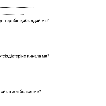
............................
................
үн тәртібін қабылдай ма?
сәтсіздіктеріне қинала ма?
з ойын жиі бөлісе ме?