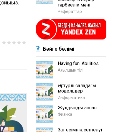
қойыңыз.
тәрбиелік мәні
Рефераттар
Бәйге бөлімі
Having fun. Abilities.
Ағылшын тілі
Әртүрлі саладағы
модельдер
Информатика
Жұлдызды аспан
Физика
Зат есімнің септелуі