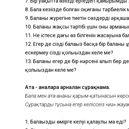
7. Бір уақытта өзіңізді ертедегі қайырымд
8. Бала кезіңізде болған оқиғаны тәрбиелі
9. Баланың журегіне тиетін сөздерді әрқаш
10. Баланың жақсы тәртібі үшін оның арма
11. Не істесе дағы өз білгенін жасауына ба
12. Егер де сіздің балаңыз басқа бір баланы
ескермеу сіздің қолыңыздан келе ме?
13. Баланың егер де бір нәрсені алып бер 
қолыңыздан келе ме?
Ата - аналарға арналған сұрақнама.
Бала мен ата-ананың қарым-қатынасын көрсе
Сұрақтардың тұсына егер келіссеңіз «иә» жау
1. Балаңыздың өмірге келуі қалаулы ма еді?