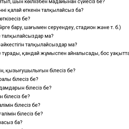
тып, шын көңіліңізбен маңдайынан сүйесіз бе?
үннің қалай өткенін талқылайсыз ба?
өткізесіз бе?
бірге бару, шаңғымен серуендеу, стадион және т. б.)
ге талқылайсыздар ма?
 сәйкестігін талқылайсыздар ма?
ерде тұрады, қандай жұмыспен айналысады, бос уақыт
биін, қызығушылығын білесіз бе?
ралы білесіз бе?
адамдарын білесіз бе?
н білесіз бе?
алімін білесіз бе?
алімін білесіз бе?
арасыз ба?