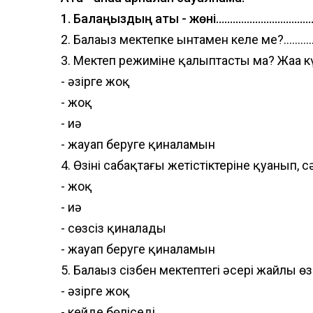
1. Балаңыздың аты - жөні...........................................
2. Балаңыз мектепке ынтамен келе ме?....................
3. Мектеп режиміне қалыптасты ма? Жаңа к
- әзірге жоқ
- жоқ
- иә
- жауап беруге қиналамын
4. Өзінің сабақтағы жетістіктеріне қуанып, 
- жоқ
- иә
- сөзсіз қиналады
- жауап беруге қиналамын
5. Балаңыз сізбен мектептегі әсері жайлы ө
- әзірге жоқ
- кейде бөліседі