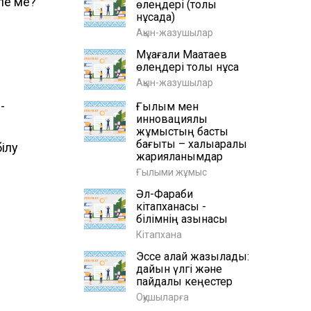
ле ме?
өлеңдері (толық
нұсқада)
Ақын-жазушылар
Мұқағали Мақатаев
өлеңдері толық нұсқа
Ақын-жазушылар
-
Ғылым мен
инновациялық
жұмыстың басты
бағыты – халықаралық
ілу
жарияланымдар
Ғылыми жұмыс
Әл-Фараби
кітапханасы -
білімнің қазынасы
Кітапхана
Эссе қалай жазылады:
дайын үлгі және
пайдалы кеңестер
Оқушыларға