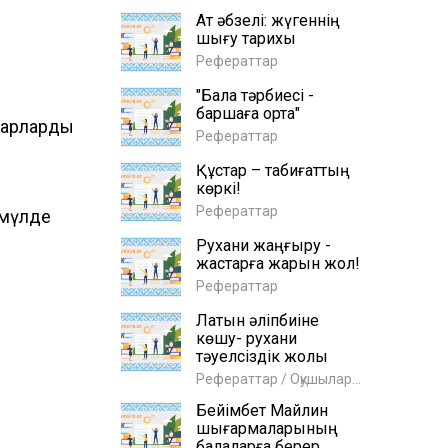
Ат әбзелі: жүгеннің
шығу тарихы
Рефераттар
"Бала тәрбиесі -
баршаға ортақ"
абарларды
Рефераттар
Құстар – табиғаттың
көркі!
Рефераттар
 мүлде
Рухани жаңғыру -
жастарға жарқын жол!
Рефераттар
Латын әліпбиіне
көшу- рухани
тәуелсіздік жолы
Рефераттар / Оқушыларға
Бейімбет Майлин
шығармаларының
балаларға берер