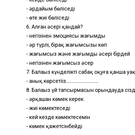
- әрдайым бөліседі
- өте жиі бөліседі
6. Алған әсері қандай?
- негізінен эмоциясы жағымды
- әр түрлі, бірақ жағымсызы көп
- жағымсыз және жағымды әсері бірдей
- негізінен жағымсыз әсер
7. Балаңыз күнделікті сабақ оқуға қанша 
- анық көрсетіңіз...........................
8. Балаңыз үй тапсырмасын орындауда сіздің
- әрқашан көмек керек
- жиі көмектеседі
- кей кезде көмектесемін
- көмек қажетсінбейді