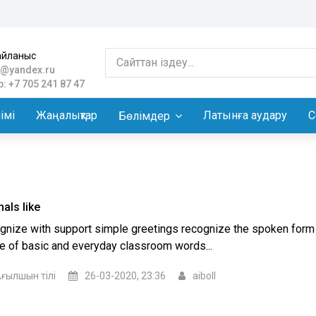
айланыс
@yandex.ru
: +7 705 241 87 47
імі
Жаңалықтар
Латынға аудару
С
Бөлімдер
als like
gnize with support simple greetings recognize the spoken form 
e of basic and everyday classroom words...
ғылшын тілі
26-03-2020, 23:36
aiboll