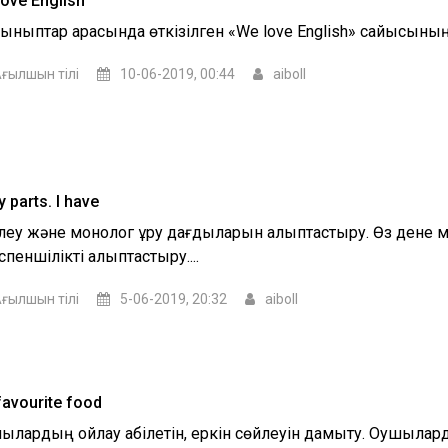
ove English
 сыныптар арасында өткізілген «We love English» сайысының
ғылшын тілі
10-06-2019, 00:44
aiboll
 parts. I have
леу және монолог құру дағдыларын қалыптастыру. Өз дене 
спеншілікті қалыптастыру....
ғылшын тілі
5-06-2019, 20:32
aiboll
favourite food
шылардың ойлау қабілетін, еркін сөйлеуін дамыту. Оқушыла