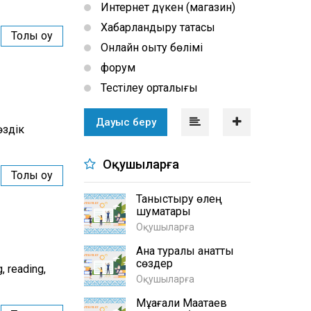
Интернет дүкен (магазин)
Хабарландыру тақтасы
Толық оқу
Онлайн оқыту бөлімі
форум
Тестілеу орталығы
Дауыс беру
өздік
Оқушыларға
Толық оқу
Таныстыру өлең
шумақтары
Оқушыларға
Ана туралы қанатты
сөздер
, reading,
Оқушыларға
Мұқағали Мақатаев