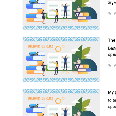
жұмы
А
The 
Бал
қорл
А
My 
to t
spea