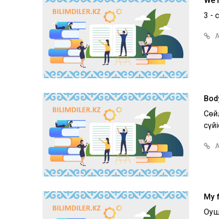
We l
3 -
А
Body
Сөй
сүйі
А
My 
Оқу