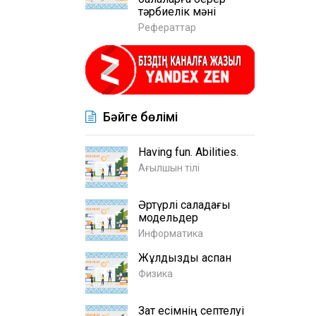
тәрбиелік мәні
Рефераттар
Бәйге бөлімі
Having fun. Abilities.
Ағылшын тілі
Әртүрлі саладағы
модельдер
Информатика
Жұлдызды аспан
Физика
Зат есімнің септелуі