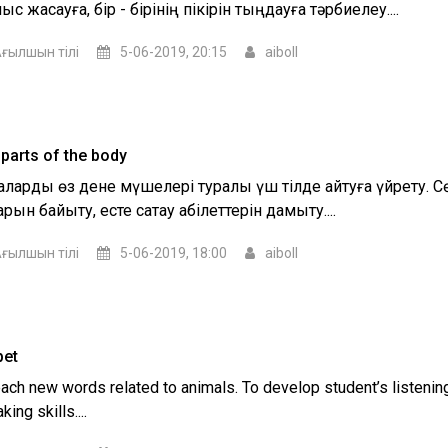
с жасауға, бір - бірінің пікірін тыңдауға тәрбиелеу....
ғылшын тілі
5-06-2019, 20:15
aiboll
parts of the body
аларды өз дене мүшелері туралы үш тілде айтуға үйрету. С
арын байыту, есте сақтау қабілеттерін дамыту....
ғылшын тілі
5-06-2019, 18:00
aiboll
pet
each new words related to animals. To develop student’s listening
king skills....