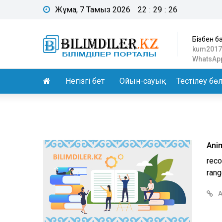
Жұма, 7 Тамыз 2026
22
:
29
:
27
Бізбен б
kum2017
WhatsApp
Негізгі бет
Ойын-сауық
Тестілеу бөл
Anim
reco
rang
А