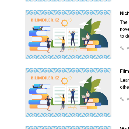
Nich
The 
nove
to d
А
Fil
Lear
other
А