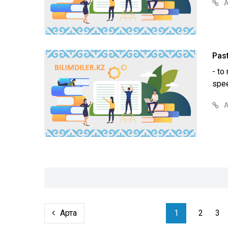
А
Past
- to
spee
А
Артқа
1
2
3