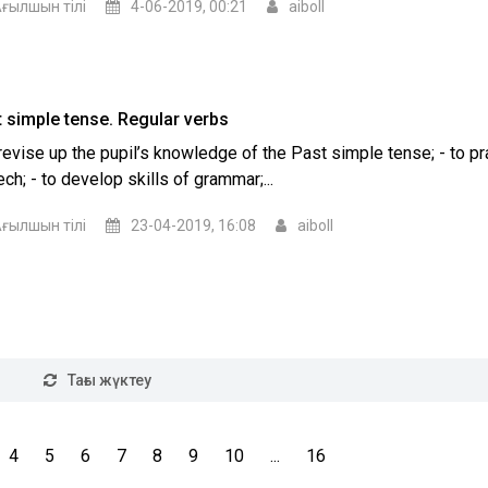
ғылшын тілі
4-06-2019, 00:21
aiboll
 simple tense. Regular verbs
 revise up the pupil’s knowledge of the Past simple tense; - to pr
ch; - to develop skills of grammar;...
ғылшын тілі
23-04-2019, 16:08
aiboll
Тағы жүктеу
4
5
6
7
8
9
10
...
16