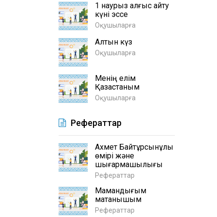
1 наурыз алғыс айту
күні эссе
Оқушыларға
Алтын күз
Оқушыларға
Менің елім
Қазақстаным
Оқушыларға
Рефераттар
Ахмет Байтұрсынұлы
өмірі және
шығармашылығы
Рефераттар
Мамандығым
мақтанышым
Рефераттар