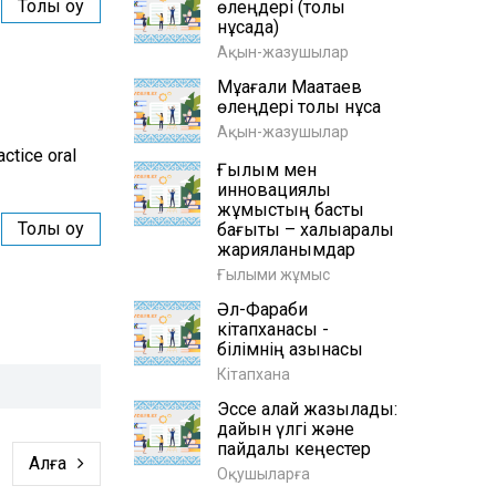
Толық оқу
өлеңдері (толық
нұсқада)
Ақын-жазушылар
Мұқағали Мақатаев
өлеңдері толық нұсқа
Ақын-жазушылар
actice oral
Ғылым мен
инновациялық
жұмыстың басты
Толық оқу
бағыты – халықаралық
жарияланымдар
Ғылыми жұмыс
Әл-Фараби
кітапханасы -
білімнің қазынасы
Кітапхана
Эссе қалай жазылады:
дайын үлгі және
пайдалы кеңестер
Алға
Оқушыларға