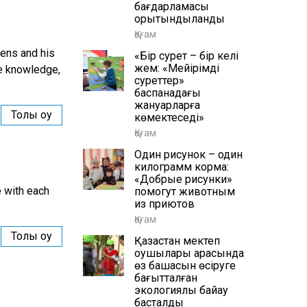
бағдарламасы
қорытындыланды
Қоғам
kens and his
«Бір сурет – бір келі
жем: «Мейірімді
re knowledge,
суреттер»
баспанадағы
жануарларға
Толық оқу
көмектеседі»
Қоғам
Один рисунок – один
килограмм корма:
«Добрые рисунки»
e with each
помогут животным
из приютов
Қоғам
Толық оқу
Қазақстан мектеп
оқушылары арасында
өз бақшасын өсіруге
бағытталған
экологиялық байқау
басталды