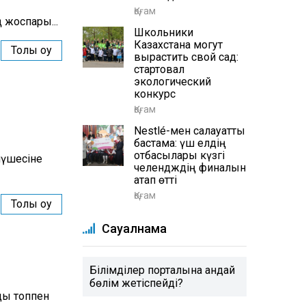
Қоғам
 жоспары...
Школьники
Казахстана могут
Толық оқу
вырастить свой сад:
стартовал
экологический
конкурс
Қоғам
Nestlé-мен салауатты
бастама: үш елдің
отбасылары күзгі
мүшесіне
челендждің финалын
атап өтті
Қоғам
Толық оқу
Сауалнама
Білімділер порталына қандай
бөлім жетіспейді?
рды топпен