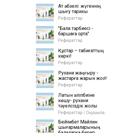
Ат әбзелі: жүгеннің
шығу тарихы
Рефераттар
"Бала тәрбиесі -
баршаға ортақ"
Рефераттар
Құстар – табиғаттың
көркі!
Рефераттар
Рухани жаңғыру -
жастарға жарқын жол!
Рефераттар
Латын әліпбиіне
көшу- рухани
тәуелсіздік жолы
Рефераттар / Оқушыларға
Бейімбет Майлин
шығармаларының
балаларға берер