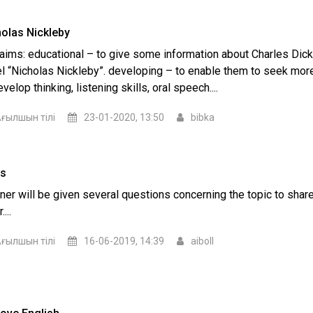
olas Nickleby
aims: educational – to give some information about Charles Dic
l “Nicholas Nickleby”. developing – to enable them to seek mo
evelop thinking, listening skills, oral speech....
ғылшын тілі
23-01-2020, 13:50
bibka
ms
ner will be given several questions concerning the topic to shar
....
ғылшын тілі
16-06-2019, 14:39
aiboll