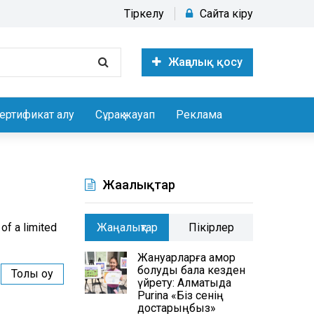
Тіркелу
Сайтқа кіру
Жаңалық қосу
ертификат алу
Сұрақ жауап
Реклама
Жаңалықтар
of a limited
Жаңалықтар
Пікірлер
Жануарларға қамқор
болуды бала кезден
Толық оқу
үйрету: Алматыда
Purina «Біз сенің
достарыңбыз»