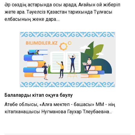
Әр сөздің астарында осы арада, Ағайын ой жіберіп
жете қара. Тәуелсіз Қазақстан тарихында Тұлғасы
елбасының жеке дара....
Балаларды кітап оқуға баулу
Ақтөбе облысы, «Алға мектеп - бақшасы» ММ - нің
кітапханашысы Нугманова Гаухар Тлеубаевна...