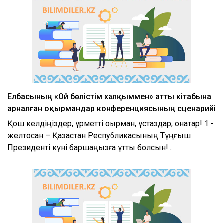
Елбасының «Ой бөлістім халқыммен» атты кітабына
арналған оқырмандар конференциясының сценарийі
Қош келдіңіздер, құрметті оқырман, ұстаздар, қонақтар! 1 -
желтоқсан – Қазақстан Республикасының Тұңғыш
Президенті күні баршаңызға құтты болсын!...