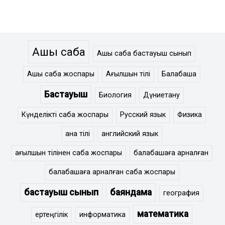
Ашық сабақ
Ашық сабақ бастауыш сынып
Ашық сабақ жоспары
Ағылшын тілі
Балабақша
Бастауыш
Биология
Дүниетану
Күнделікті сабақ жоспары
Русский язык
Физика
ана тілі
английский язык
ағылшын тілінен сабақ жоспары
балабақшаға арналған
балабақшаға арналған сабақ жоспары
бастауыш сынып
баяндама
география
математика
ертеңгілік
информатика