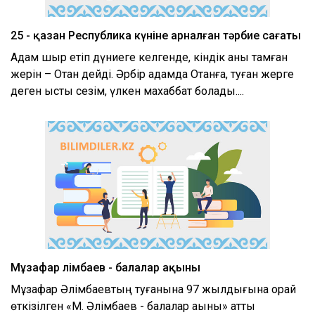
25 - қазан Республика күніне арналған тәрбие сағаты
Адам шыр етіп дүниеге келгенде, кіндік қаны тамған
жерін – Отан дейді. Әрбір адамда Отанға, туған жерге
деген ыстық сезім, үлкен махаббат болады....
Мұзафар Әлімбаев - балалар ақыны
Мұзафар Әлімбаевтың туғанына 97 жылдығына орай
өткізілген «М. Әлімбаев - балалар ақыны» атты