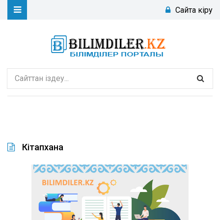
Сайтқа кіру
Кітапхана