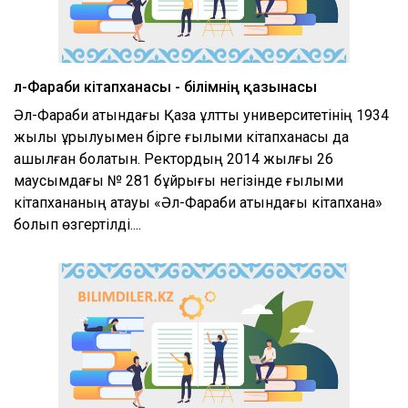
Әл-Фараби кітапханасы - білімнің қазынасы
Әл-Фараби атындағы Қазақ ұлттық университетінің 1934
жылы құрылуымен бірге ғылыми кітапханасы да
ашылған болатын. Ректордың 2014 жылғы 26
маусымдағы № 281 бұйрығы негізінде ғылыми
кітапхананың атауы «Әл-Фараби атындағы кітапхана»
болып өзгертілді....