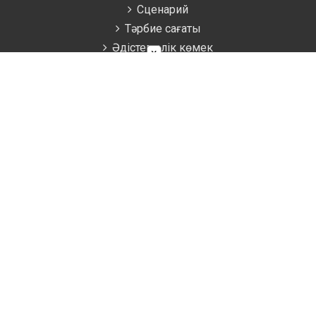
Сценарий
Тәрбие сағаты
Әдістемелік көмек
×
Аттестаттау материалдары
Ұстаздарға
Жаратылыстану
Биология
География
Математика
Информатика
Физика
Химия
Қоғамдық пәндер
Ағылшын тілі