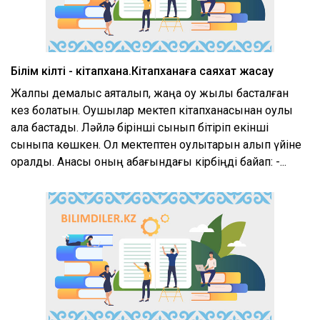
Білім кілті - кітапхана.Кітапханаға саяхат жасау
Жалпы демалыс аяқталып, жаңа оқу жылы басталған
кез болатын. Оқушылар мектеп кітапханасынан оқулық
ала бастады. Ләйлә бірінші сынып бітіріп екінші
сыныпқа көшкен. Ол мектептен оқулықтарын алып үйіне
оралды. Анасы оның қабағындағы кірбіңді байқап: -...