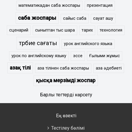
математикадан сабақ жоспары
презентация
сабақ жоспары
сайыс сабақ
сауат ашу
сценарий
сыныптан тыс шара
тарих
технология
тәрбие сағаты
урок английского языка
урок по английскому языку
эссе
Ғылыми жұмыс
Қазақ тілі
қазақ тілінен сабақ жоспары
қазақ әдебиеті
қысқа мерзімді жоспар
Барлық тегтерді көрсету
Ең өзекті
Тестілеу бөлімі