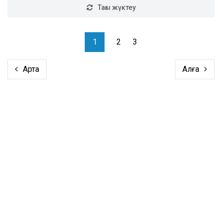
Тағы жүктеу
1
2
3
Артқа
Алға