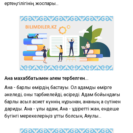
ертеңгілігінің жоспары...
Ана махаббатымен әлем тербелген...
Ана - барлық өмірдің бастауы. Ол адамды өмірге
әкеледі, оны тәрбиелейді, өсіреді. Адам бойындағы
барлық асыл қасиет күннің нұрынан, ананың ақ сүтінен
дариды. Ана - ұлы адам, Ана - құдіретті жан, ендеше
бүгінгі мерекелеріңіз құтты болсын, Аяулы...