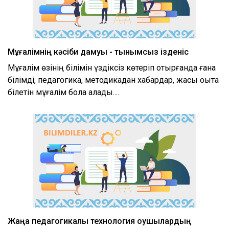
Мұғалімнің кәсіби дамуы - тынымсыз ізденіс
xml
Мұғалім өзінің білімін үздіксіз көтеріп отырғанда ғана
білімді, педагогика, методикадан хабардар, жақсы оқыта
білетін мұғалім бола алады....
Жаңа педагогикалық технология оқушылардың