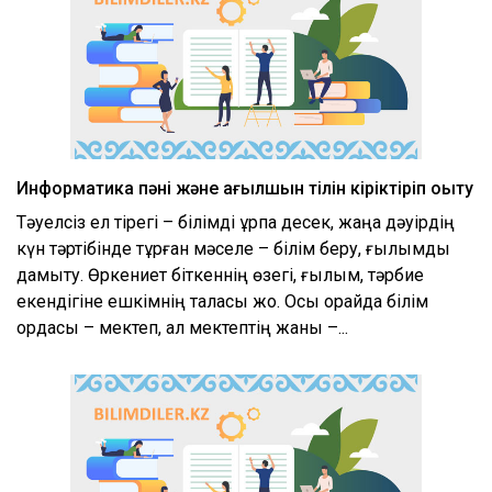
Информатика пәні және ағылшын тілін кіріктіріп оқыту
Тәуелсіз ел тірегі – білімді ұрпақ десек, жаңа дәуірдің
күн тәртібінде тұрған мәселе – білім беру, ғылымды
дамыту. Өркениет біткеннің өзегі, ғылым, тәрбие
екендігіне ешкімнің таласы жоқ. Осы орайда білім
ордасы – мектеп, ал мектептің жаны –...