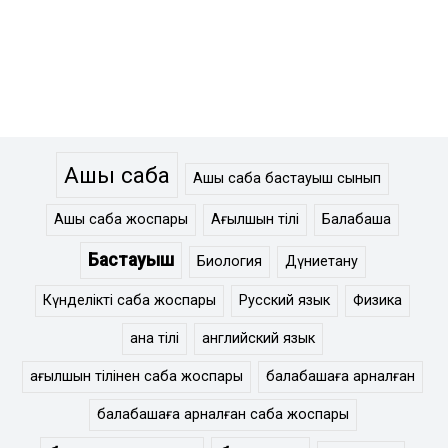
Ашық сабақ
Ашық сабақ бастауыш сынып
Ашық сабақ жоспары
Ағылшын тілі
Балабақша
Бастауыш
Биология
Дүниетану
Күнделікті сабақ жоспары
Русский язык
Физика
ана тілі
английский язык
ағылшын тілінен сабақ жоспары
балабақшаға арналған
балабақшаға арналған сабақ жоспары