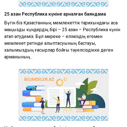
25 қазан Республика күніне арналған баяндама
Бүгін біз Қазақстанның мемлекеттік тарихындағы аса
маңызды күндердің бірі – 25 қазан – Республика күнін
атап өтудеміз. Бұл мереке – еліміздің егемен
мемлекет ретінде қалыптасуының бастауы,
халқымыздың ғасырлар бойғы тәуелсіздікке деген
арманының...