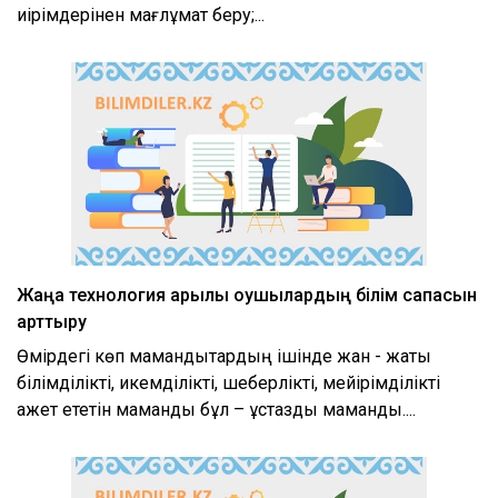
иірімдерінен мағлұмат беру;...
Жаңа технология арқылы оқушылардың білім сапасын
арттыру
Өмірдегі көп мамандықтардың ішінде жан - жақты
білімділікті, икемділікті, шеберлікті, мейірімділікті
қажет ететін мамандық бұл – ұстаздық мамандық....