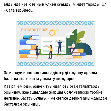
алдында нәзік те қиын үлкен қоғамдық міндет тұрады. Ол
- бала тәрбиесі....
Заманауи инновациялық әдістерді қолдану арқылы
баланы жан-жақты дамыту жолдары
Қазіргі өмірдің өзінен туындап отырған талаптарды
орындау, жаңашылдыққа жаршы болу үзіліссіз тәрбие
негізінің бастау бұлағы - мектепке дейінгі ұйымдардан
басталған орынды....