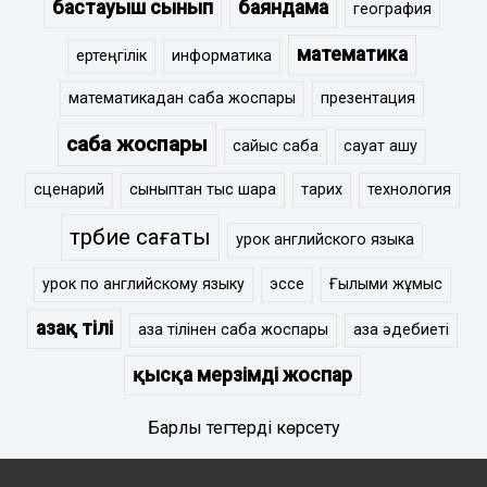
бастауыш сынып
баяндама
география
математика
ертеңгілік
информатика
математикадан сабақ жоспары
презентация
сабақ жоспары
сайыс сабақ
сауат ашу
сценарий
сыныптан тыс шара
тарих
технология
тәрбие сағаты
урок английского языка
урок по английскому языку
эссе
Ғылыми жұмыс
Қазақ тілі
қазақ тілінен сабақ жоспары
қазақ әдебиеті
қысқа мерзімді жоспар
Барлық тегтерді көрсету