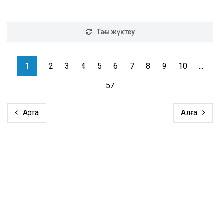
Тағы жүктеу
1
2
3
4
5
6
7
8
9
10
...
57
Артқа
Алға