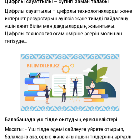
Цифрлық сауаттылық – бүгінгі заман талабы
Цифрлық сауаттылық – цифрлық технологияларды және
интернет ресурстарын қауіпсіз және тиімді пайдалану
үшін қажет білім мен дағдылардың жиынтығы.
Цифрлық технология қоғам өміріне әсерін молынан
тигізуде...
Балабақшада үш тілде оқытудың ерекшеліктері
Мақсаты: - Үш тілде әдемі сөйлеуге үйрете отырып,
балаларға қазақ, орыс және ағылшын тілдерінің әртүрлі