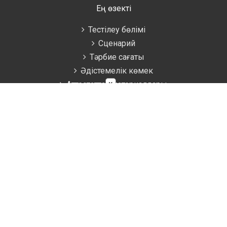
Ең өзекті
Тестілеу бөлімі
Сценарий
Тәрбие сағаты
Әдістемелік көмек
×
Аттестаттау материалдары
Ұстаздарға
Жаратылыстану
Биология
География
Математика
Информатика
Физика
Химия