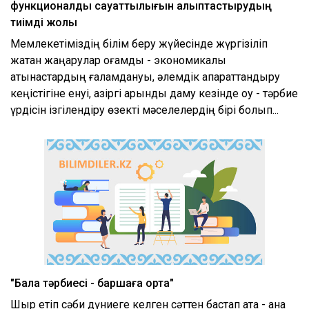
функционалды сауаттылығын қалыптастырудың
тиімді жолы
Мемлекетіміздің білім беру жүйесінде жүргізіліп
жатқан жаңарулар қоғамдық - экономикалық
қатынастардың ғаламдануы, әлемдік ақпараттандыру
кеңістігіне енуі, қазіргі қарқынды даму кезінде оқу - тәрбие
үрдісін ізгілендіру өзекті мәселелердің бірі болып...
"Бала тәрбиесі - баршаға ортақ"
Шыр етіп сәби дүниеге келген сәттен бастап ата - ана