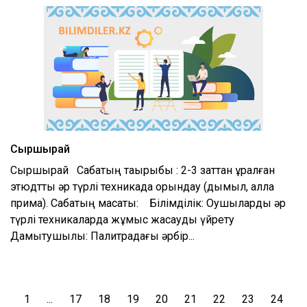
Сыршырай
Сыршырай Сабақтың тақырыбы : 2-3 заттан құралған
этюдтты әр түрлі техникада орындау (дымқыл, алла
прима). Сабақтың мақсаты: Білімділік: Оқушыларды әр
түрлі техникаларда жұмыс жасауды үйрету
Дамытушылық: Палитрадағы әрбір...
1
...
17
18
19
20
21
22
23
24