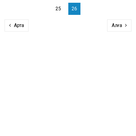
25
26
Артқа
Алға
xml