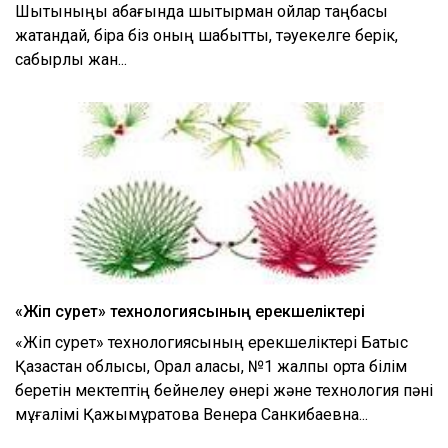
Шытыныңқы қабағында шытырман ойлар таңбасы
жатқандай, бірақ біз оның шабытты, тәуекелге берік,
сабырлы жан...
«Жіп сурет» технологиясының ерекшеліктері
«Жіп сурет» технологиясының ерекшеліктері Батыс
Қазақстан облысы, Орал қаласы, №1 жалпы орта білім
беретін мектептің бейнелеу өнері және технология пәні
мұғалімі Қажымұратова Венера Санкибаевна...