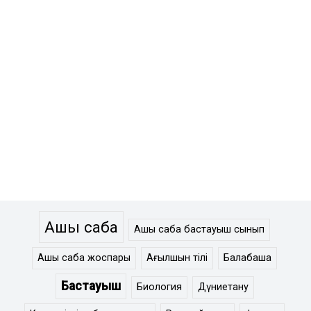
Ашық сабақ
Ашық сабақ бастауыш сынып
Ашық сабақ жоспары
Ағылшын тілі
Балабақша
Бастауыш
Биология
Дүниетану