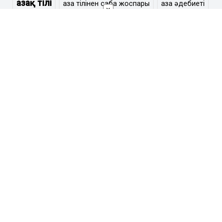
Қазақ тілі
қазақ тілінен сабақ жоспары
қазақ әдебиеті
×
қысқа мерзімді жоспар
Барлық тегтерді көрсету
Ең өзекті
Тестілеу бөлімі
Сценарий
Тәрбие сағаты
Әдістемелік көмек
Аттестаттау материалдары
Ұстаздарға
Жаратылыстану
Биология