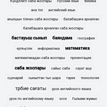
Күнделікті сабақ жоспары
Русский язык
Физика
ана тілі
английский язык
ағылшын тілінен сабақ жоспары
балабақшаға арналған
балабақшаға арналған сабақ жоспары
бастауыш сынып
баяндама
география
математика
ертеңгілік
информатика
математикадан сабақ жоспары
презентация
сабақ жоспары
сайыс сабақ
сауат ашу
сценарий
сыныптан тыс шара
тарих
технология
тәрбие сағаты
урок английского языка
урок по английскому языку
эссе
Ғылыми жұмыс