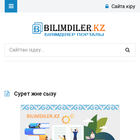
Сайтқа кіру
Сурет және сызу