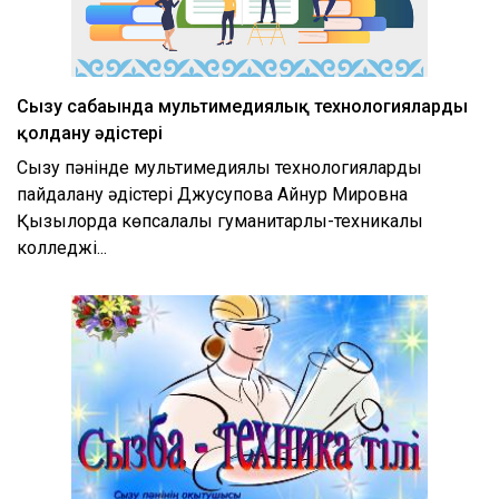
Сызу сабағында мультимедиялық технологияларды
қолдану әдістері
Сызу пәнінде мультимедиялық технологияларды
пайдалану әдістері Джусупова Айнур Мировна
Қызылорда көпсалалы гуманитарлық-техникалық
колледжі...