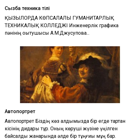
Сызба техника тілі
ҚЫЗЫЛОРДА КӨПСАЛАЛЫ ГУМАНИТАРЛЫҚ
ТЕХНИКАЛЫҚ КОЛЛЕДЖІ Инженерлік графика
пәнінің оқытушысы А.М.Джусупова...
Автопортрет
Автопортрет Біздің көз алдымызда бір егде тартқан
кісінің дидары тұр. Оның көруші жүзіне үңілген
байсалды жанарында әлде бір тұңғиық мұң бар.