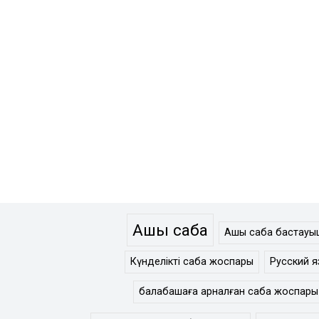
Ашық сабақ
Ашық сабақ бастау
Күнделікті сабақ жоспары
Русский я
балабақшаға арналған сабақ жоспары