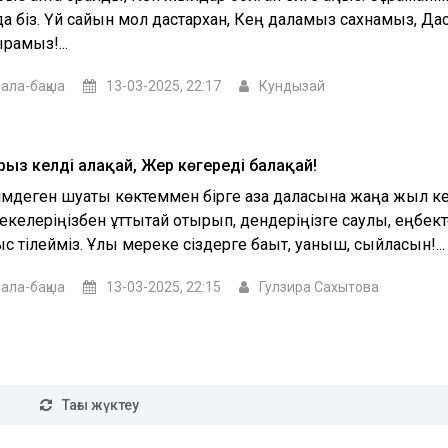
 да біз. Үй сайын мол дастархан, Кең даламыз сахнамыз, Да
рамыз!...
ала-бақша
13-03-2025, 22:17
Кундызай
рыз келді алақай, Жер көгереді балақай!
імдеген шуақты көктеммен бірге қазақ даласына жаңа жыл ке
келеріңізбен құттықтай отырып, дендеріңізге саулық, еңбект
с тілейміз. Ұлы мереке сіздерге бақыт, қуаныш, сыйласын!...
ала-бақша
13-03-2025, 22:15
Гулзира Сахытова
Тағы жүктеу