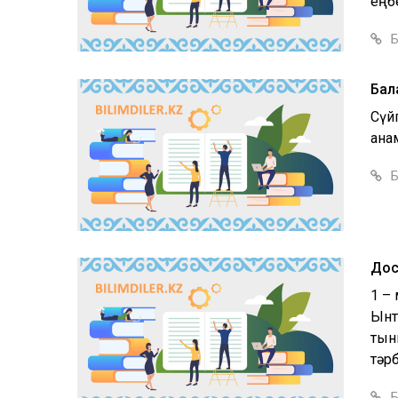
еңбе
Б
Бал
Сүй
анам
Б
Дос
1 – 
Ынты
тын
тәрб
Б