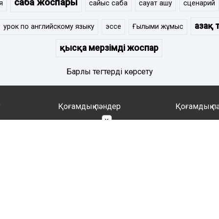
сабақ жоспары
я
сайыс сабақ
сауат ашу
сценарий
Қазақ т
урок по английскому языку
эссе
Ғылыми жұмыс
қысқа мерзімді жоспар
Барлық тегтерді көрсету
у
Қоғамдық пәндер
Қоғамдық п
×
Ағылшын тілі
Қазақ тілі
Алғашқы әскери дайындық
Орыс тілі
Бастауыш сынып
Музыка
Балабақша
Тарих
Бейнелеу өнері, сызу
Технолог
Дене шынықтыру
Өзін-өзі т