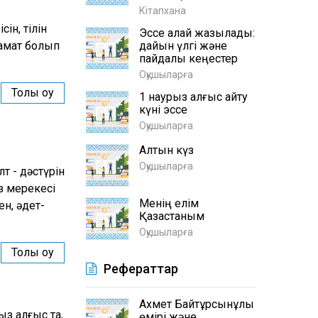
Кітапхана
ін, тілін
Эссе қалай жазылады:
замат болып
дайын үлгі және
пайдалы кеңестер
Оқушыларға
Толық оқу
1 наурыз алғыс айту
күні эссе
Оқушыларға
Алтын күз
Оқушыларға
т - дәстүрін
з мерекесі
Менің елім
ен, әдет-
Қазақстаным
Оқушыларға
Толық оқу
Рефераттар
Ахмет Байтұрсынұлы
з алғыс та,
өмірі және