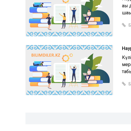
ақы
шақы
Б
Нау
Күл
мере
табы
Б