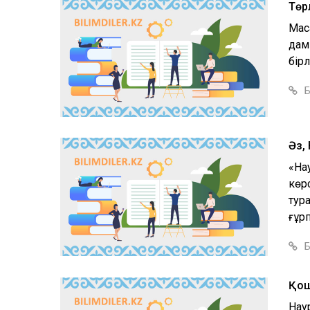
Төр
Мақс
дам
бірл
Б
Әз,
«Нау
көр
тура
ғұр
Б
Қош 
Нау