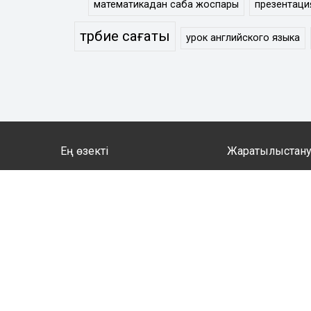
математикадан сабақ жоспары
презентаци
тәрбие сағаты
урок английского языка
Ең өзекті
Жаратылыстан
Тестілеу бөлімі
Биология
Сценарий
География
Тәрбие сағаты
Математика
Әдістемелік көмек
Информатика
Аттестаттау материалдары
Физика
Ұстаздарға
Химия