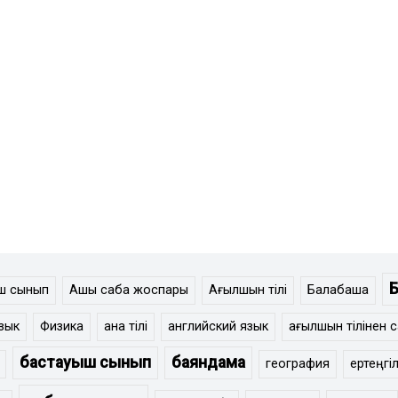
ыш сынып
Ашық сабақ жоспары
Ағылшын тілі
Балабақша
зык
Физика
ана тілі
английский язык
ағылшын тілінен 
бастауыш сынып
баяндама
география
ертеңгіл