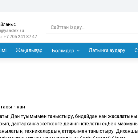
айланыс
@yandex.ru
: +7 705 241 87 47
імі
Жаңалықтар
Латынға аудару
С
Бөлімдер
атасы - нан
саты: Дән тұқымымен таныстыру, бидайдан нан жасалатыны
рып, дастарханға жеткенге дейінгі істелетін еңбек мазмұн
данылатын, техникалардың аттарымен таныстыру. Дихан