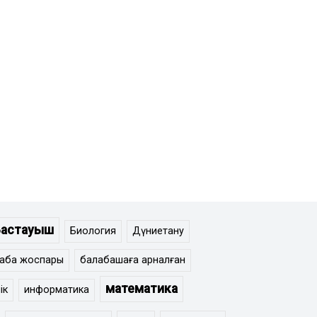
Бастауыш
Биология
Дүниетану
сабақ жоспары
балабақшаға арналған
математика
ік
информатика