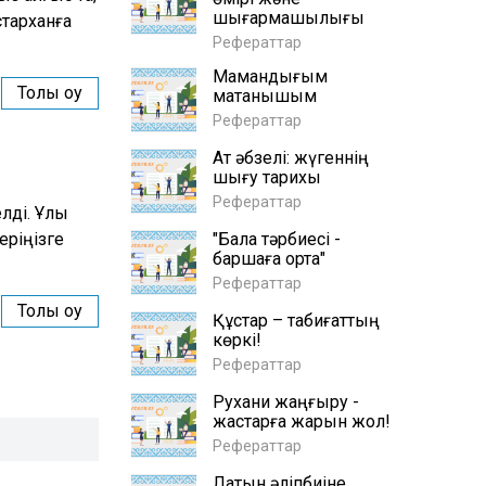
шығармашылығы
старханға
Рефераттар
Мамандығым
Толық оқу
мақтанышым
Рефераттар
Ат әбзелі: жүгеннің
шығу тарихы
Рефераттар
лді. Ұлы
еріңізге
"Бала тәрбиесі -
баршаға ортақ"
Рефераттар
Толық оқу
Құстар – табиғаттың
көркі!
Рефераттар
Рухани жаңғыру -
жастарға жарқын жол!
Рефераттар
Латын әліпбиіне