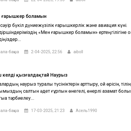
 ғарышкер боламын
- сәуір бүкіл дүниежүзілік ғарышкерлік және авиация күні.
діршіндеріміздің «Мен ғарышкер боламын» ертеңгілігіне қ
іңіздер....
ала-бақша
2-04-2025, 22:56
aiboll
 келдің қызғалдақтай Наурыз
лардың наурыз туралы түсініктерін арттыру, ой өрісін, тілін
қымыздың салтын әдет ғұрпын өнегелі, өнерлі азамат болып
ыққа тәрбиелеу....
ала-бақша
17-03-2025, 21:23
Асель1990