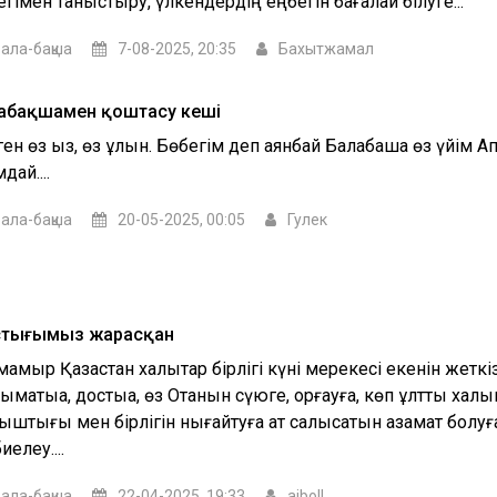
гімен таныстыру, үлкендердің еңбегін бағалай білуге...
ала-бақша
7-08-2025, 20:35
Бахытжамал
абақшамен қоштасу кеші
ген өз қыз, өз ұлын. Бөбегім деп аянбай Балабақша өз үйім 
дай....
ала-бақша
20-05-2025, 00:05
Гулек
тығымыз жарасқан
мамыр Қазақстан халықтар бірлігі күні мерекесі екенін жеткіз
мақтыққа, достыққа, өз Отанын сүюге, қорғауға, көп ұлтты ха
ыштығы мен бірлігін нығайтуға ат салысатын азамат болуғ
иелеу....
ала-бақша
22-04-2025, 19:33
aiboll