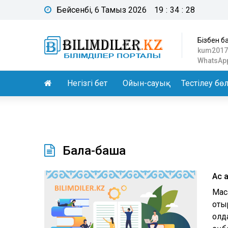
Бейсенбі, 6 Тамыз 2026
19
:
34
:
29
Бізбен б
kum2017
WhatsApp
Негізгі бет
Ойын-сауық
Тестілеу бөл
Бала-бақша
Ас 
Мақ
оты
қол