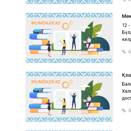
Мен
12 
Бүл
келд
Б
Қош
Бала
Хал
дост
Б