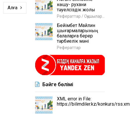
көшу- рухани
Алға
тәуелсіздік жолы
Рефераттар / Оқушыларға
Бейімбет Майлин
шығармаларының
балаларға берер
тәрбиелік мәні
Рефераттар
Бәйге бөлімі
XML error in File:
https://bilimdiler.kz/konkurs/rss.xm