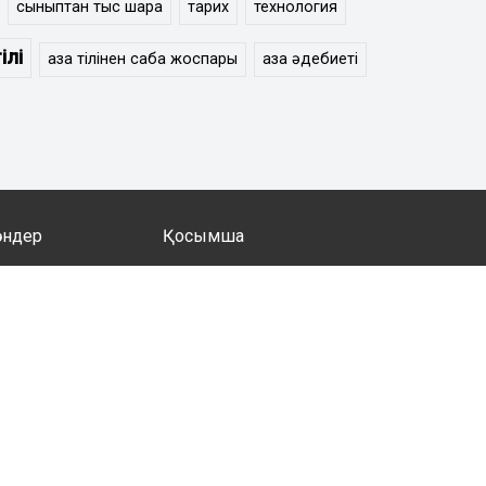
сыныптан тыс шара
тарих
технология
ілі
қазақ тілінен сабақ жоспары
қазақ әдебиеті
әндер
Қосымша
 мен әдебиеті
Психология
 мен әдебиеті
Мектепалды дайындық
Кітапхана
Ақын жазушылар
ия
Оқушыларға
ану
Дизайн