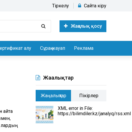
Тіркелу
Сайтқа кіру
Жаңалық қосу
ертификат алу
Сұрақ жауап
Реклама
Жаңалықтар
Жаңалықтар
Пікірлер
XML error in File:
н айта
https://bilimdiler.kz/janalyq/rss.xml
ымен,
шылардың