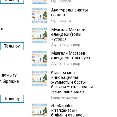
Оқушыларға
Ана туралы қанатты
сөздер
Оқушыларға
ош
Мұқағали Мақатаев
өлеңдері (толық
нұсқада)
Ақын-жазушылар
Толық оқу
Мұқағали Мақатаев
өлеңдері толық нұсқа
Ақын-жазушылар
Ғылым мен
, дамыту.
инновациялық
 бірлікке,
жұмыстың басты
бағыты – халықаралық
жарияланымдар
Ғылыми жұмыс
Толық оқу
Әл-Фараби
кітапханасы -
білімнің қазынасы