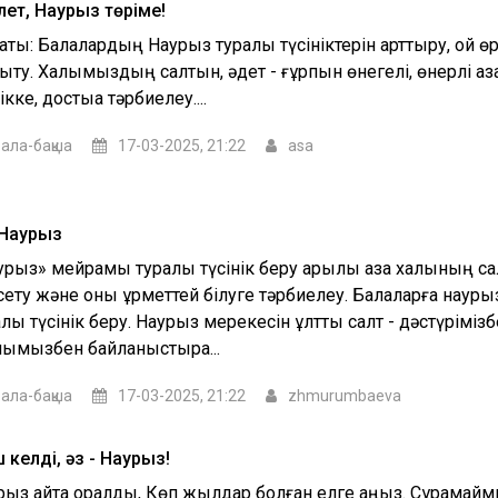
лет, Наурыз төріме!
аты: Балалардың Наурыз туралы түсініктерін арттыру, ой өріс
ыту. Халқымыздың салтын, әдет - ғұрпын өнегелі, өнерлі а
ікке, достыққа тәрбиелеу....
ала-бақша
17-03-2025, 21:22
asa
 Наурыз
рыз» мейрамы туралы түсінік беру арқылы қазақ халқының сал
сету және оны құрметтей білуге тәрбиелеу. Балаларға науры
лы түсінік беру. Наурыз мерекесін ұлттық салт - дәстүрімізб
пымызбен байланыстыра...
ала-бақша
17-03-2025, 21:22
zhmurumbaeva
келдің, әз - Наурыз!
рыз қайта оралды, Көп жылдар болған елге аңыз. Сұрамаймы