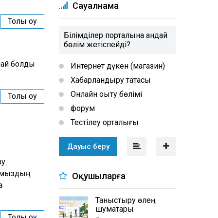
Сауалнама
Толық оқу
Білімділер порталына қандай
бөлім жетіспейді?
Апай болды
Интернет дүкен (магазин)
Хабарландыру тақтасы
Онлайн оқыту бөлімі
Толық оқу
форум
Тестілеу орталығы
Дауыс беру
у.
лқымыздың
Оқушыларға
а
Таныстыру өлең
шумақтары
Толық оқу