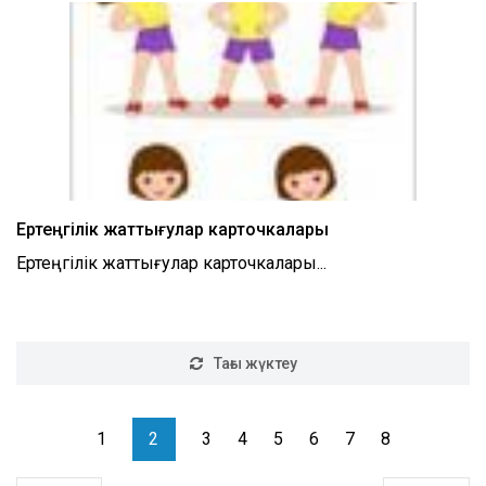
Ертеңгілік жаттығулар карточкалары
Ертеңгілік жаттығулар карточкалары...
Тағы жүктеу
1
2
3
4
5
6
7
8