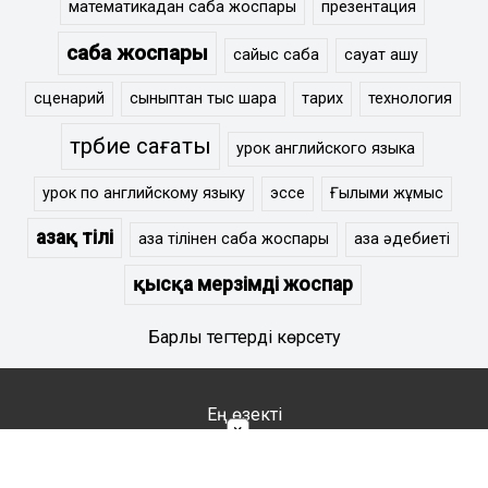
математикадан сабақ жоспары
презентация
сабақ жоспары
сайыс сабақ
сауат ашу
сценарий
сыныптан тыс шара
тарих
технология
тәрбие сағаты
урок английского языка
урок по английскому языку
эссе
Ғылыми жұмыс
Қазақ тілі
қазақ тілінен сабақ жоспары
қазақ әдебиеті
қысқа мерзімді жоспар
Барлық тегтерді көрсету
Ең өзекті
×
Тестілеу бөлімі