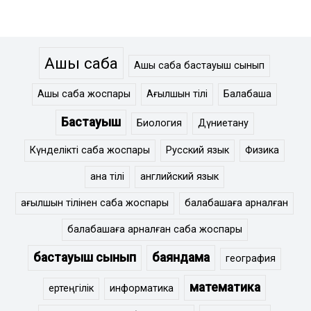
Ашық сабақ
Ашық сабақ бастауыш сынып
Ашық сабақ жоспары
Ағылшын тілі
Балабақша
Бастауыш
Биология
Дүниетану
Күнделікті сабақ жоспары
Русский язык
Физика
ана тілі
английский язык
ағылшын тілінен сабақ жоспары
балабақшаға арналған
балабақшаға арналған сабақ жоспары
бастауыш сынып
баяндама
география
математика
ертеңгілік
информатика