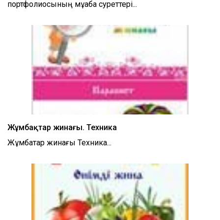
портфолиосының мұқаба суреттері...
Жұмбақтар жинағы. Техника
Жұмбақтар жинағы Техника...