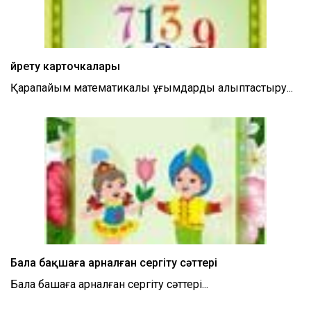
Үйрету карточкалары
Қарапайым математикалық ұғымдарды қалыптастыру...
Бала бақшаға арналған сергіту сәттері
Бала бақшаға арналған сергіту сәттері...