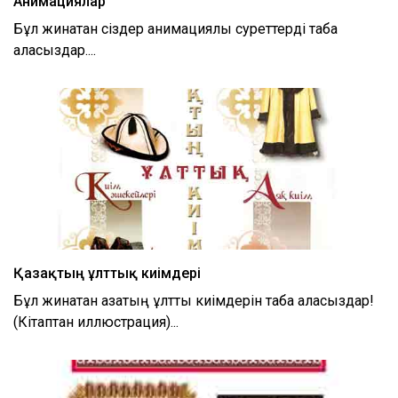
Анимациялар
Бұл жинақтан сіздер анимациялық суреттерді таба
аласыздар....
Қазақтың ұлттық киімдері
Бұл жинақтан қазақтың ұлттық киімдерін таба аласыздар!
(Кітаптан иллюстрация)...