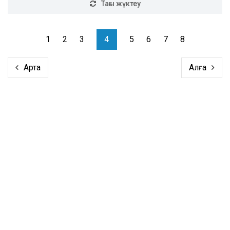
Тағы жүктеу
1
2
3
4
5
6
7
8
Артқа
Алға