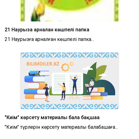
21 Наурызға арналған көшпелі папка
21 Наурызға арналған көшпелі папка...
"Киім" көрсету материалы бала бақшаға
"Киім" түрлерін көрсету материалы балабақшаға...