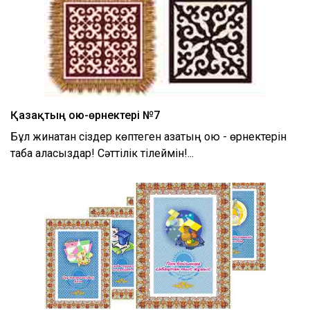
Қазақтың ою-өрнектері №7
Бұл жинақтан сіздер көптеген қазақтың ою - өрнектерін
таба аласыздар! Сәттілік тілеймін!...