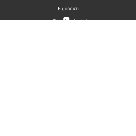
Ең өзекті
×
Тестілеу бөлімі
Сценарий
Тәрбие сағаты
Әдістемелік көмек
Аттестаттау материалдары
Ұстаздарға
Жаратылыстану
Биология
География
Математика
Информатика
Физика
Химия