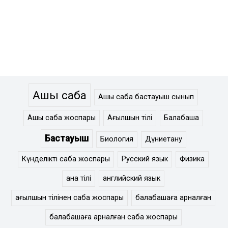
Ашық сабақ
Ашық сабақ бастауыш сынып
Ашық сабақ жоспары
Ағылшын тілі
Балабақша
Бастауыш
Биология
Дүниетану
Күнделікті сабақ жоспары
Русский язык
Физика
ана тілі
английский язык
ағылшын тілінен сабақ жоспары
балабақшаға арналған
балабақшаға арналған сабақ жоспары