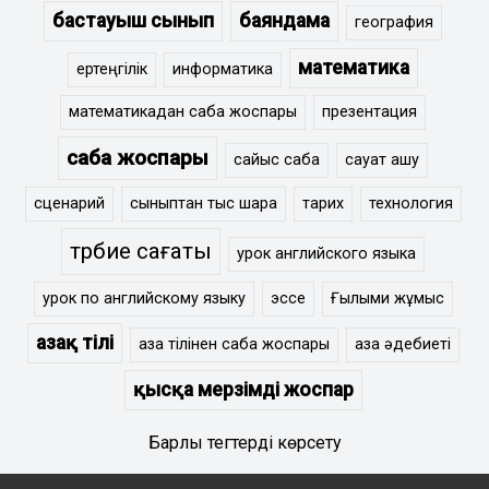
бастауыш сынып
баяндама
география
математика
ертеңгілік
информатика
математикадан сабақ жоспары
презентация
сабақ жоспары
сайыс сабақ
сауат ашу
сценарий
сыныптан тыс шара
тарих
технология
тәрбие сағаты
урок английского языка
урок по английскому языку
эссе
Ғылыми жұмыс
Қазақ тілі
қазақ тілінен сабақ жоспары
қазақ әдебиеті
қысқа мерзімді жоспар
Барлық тегтерді көрсету