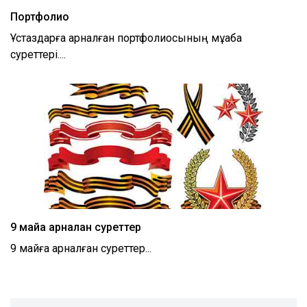
Портфолио
Ұстаздарға арналған портфолиосының мұқаба
суреттері....
9 майға арналған суреттер
9 майға арналған суреттер...