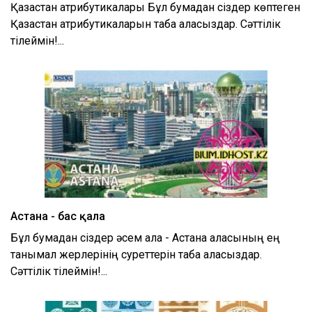
Қазақстан атрибутикалары Бұл бумадан сіздер көптеген
Қазақстан атрибутикаларын таба аласыздар. Сәттілік
тілеймін!...
Астана - бас қала
Бұл бумадан сіздер әсем қала - Астана қаласының ең
танымал жерлерінің суреттерін таба аласыздар.
Сәттілік тілеймін!...