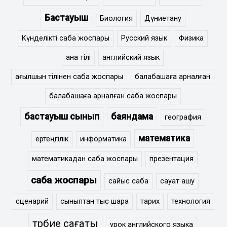
Бастауыш
Биология
Дүниетану
Күнделікті сабақ жоспары
Русский язык
Физика
ана тілі
английский язык
ағылшын тілінен сабақ жоспары
балабақшаға арналған
балабақшаға арналған сабақ жоспары
бастауыш сынып
баяндама
география
математика
ертеңгілік
информатика
математикадан сабақ жоспары
презентация
сабақ жоспары
сайыс сабақ
сауат ашу
сценарий
сыныптан тыс шара
тарих
технология
тәрбие сағаты
урок английского языка