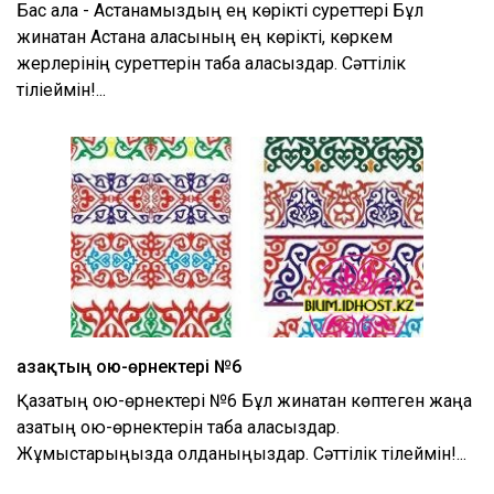
Бас қала - Астанамыздың ең көрікті суреттері Бұл
жинақтан Астана қаласының ең көрікті, көркем
жерлерінің суреттерін таба аласыздар. Сәттілік
тіліеймін!...
Қазақтың ою-өрнектері №6
Қазақтың ою-өрнектері №6 Бұл жинақтан көптеген жаңа
қазақтың ою-өрнектерін таба аласыздар.
Жұмыстарыңызда қолданыңыздар. Сәттілік тілеймін!...