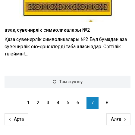
Қазақ сувенирлік символикалары №2
Қазақ сувенирлік символикалары №2 Бұл бумадан қазақ
сувенирлік ою-өрнектерді таба аласыздар. Сәттілік
тілеймін!...
Тағы жүктеу
1
2
3
4
5
6
7
8
Артқа
Алға