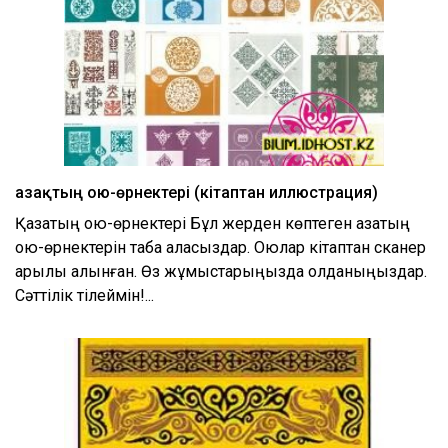
Қазақтың ою-өрнектері (кітаптан иллюстрация)
Қазақтың ою-өрнектері Бұл жерден көптеген қазақтың
ою-өрнектерін таба аласыздар. Оюлар кітаптан сканер
арқылы алынған. Өз жұмыстарыңызда қолданыңыздар.
Сәттілік тілеймін!...