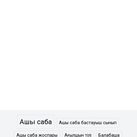
Ашық сабақ
Ашық сабақ бастауыш сынып
Ашық сабақ жоспары
Ағылшын тілі
Балабақша