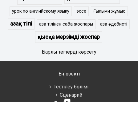
урок по английскому языку
эссе
Ғылыми жұмыс
Қазақ тілі
қазақ тілінен сабақ жоспары
қазақ әдебиеті
қысқа мерзімді жоспар
Барлық тегтерді көрсету
Ең өзекті
Тестілеу бөлімі
Сценарий
×
Тәрбие сағаты
Әдістемелік көмек
Аттестаттау материалдары
Ұстаздарға