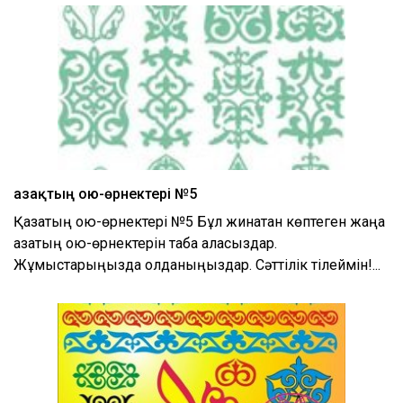
Қазақтың ою-өрнектері №5
Қазақтың ою-өрнектері №5 Бұл жинақтан көптеген жаңа
қазақтың ою-өрнектерін таба аласыздар.
Жұмыстарыңызда қолданыңыздар. Сәттілік тілеймін!...