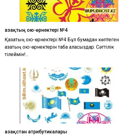
Қазақтың ою-өрнектері №4
Қазақтың ою-өрнектері №4 Бұл бумадан көптеген
қазақтың ою-өрнектерін таба аласыздар. Сәттілік
тілеймін!...
Қазақстан атрибутикалары