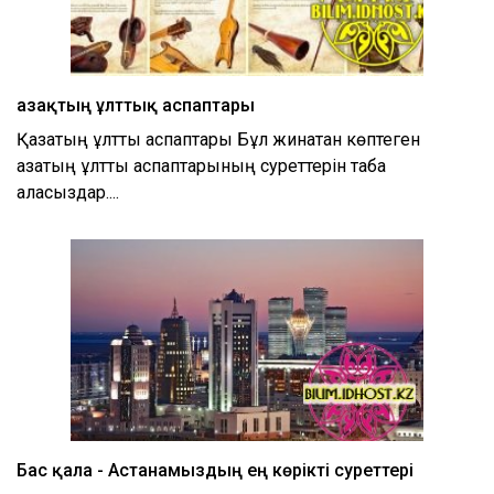
Қазақтың ұлттық аспаптары
Қазақтың ұлттық аспаптары Бұл жинақтан көптеген
қазақтың ұлттық аспаптарының суреттерін таба
аласыздар....
Бас қала - Астанамыздың ең көрікті суреттері