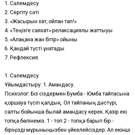
1. Сәлемдесу
2. Сергіту сәті
3. «Жасырын хат, ойлан тап!»
4. «Теңізге саяхат» релаксациялы жаттығуы
5. «Алақанға жан бітір» ойыны
6. Қандай түсті ұнатады
7. Рефлексия
1. Сәлемдесу
Ұйымдастыру: 1. Амандасу.
Психолог: Біз сіздермен Бумба - Юмба тайпасына
қоршауға түсіп қалдық. Ол тайпаның дәстүрі,
салты бойынша былай амандасу керек. Қазір екі
топқа бөлінеміз. 1 - топ 2 - топқа барып бір -
біріңізді мұрыныңызбен үйкелейсіздер. Ал екінші