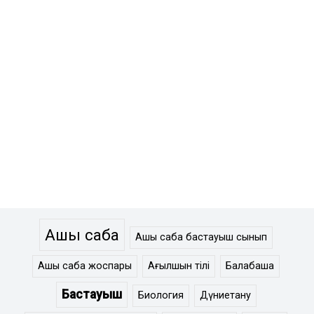
Ашық сабақ
Ашық сабақ бастауыш сынып
Ашық сабақ жоспары
Ағылшын тілі
Балабақша
Бастауыш
Биология
Дүниетану