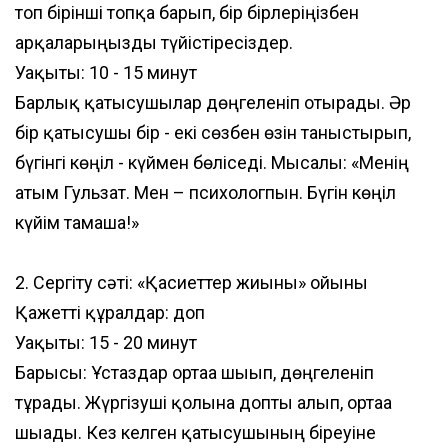
топ бірінші топқа барып, бір бірлеріңізбен
арқаларыңызды түйістіресіздер.
Уақыты: 10 - 15 минут
Барлық қатысушылар дөңгеленіп отырады. Әр
бір қатысушы бір - екі сөзбен өзін таныстырып,
бүгінгі көңіл - күймен бөліседі. Мысалы: «Менің
атым Гульзат. Мен – психологпын. Бүгін көңіл
күйім тамаша!»
2. Сергіту сәті: «Қасиеттер жиыны» ойыны
Қажетті құралдар: доп
Уақыты: 15 - 20 минут
Барысы: Ұстаздар ортаға шығып, дөңгеленіп
тұрады. Жүргізуші қолына допты алып, ортаға
шығады. Кез келген қатысушының біреуіне