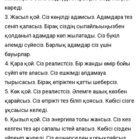
көреді.
3. Жасыл қой. Сіз көңілді адамсыз. Адамдарға тез
сеніп қаласыз. Бірақ сіздің сыпайлығыңызбен
қолданып адамдар көп жылатады. Сіз бүкіл
әлемді сүйесіз. Барлық адамдар сіз үшін
бауырлар.
4. Қара қой. Сіз реалистсіз. Бір жанды өмір бойы
сүйіп өте аласыз. Сіз ешкімді алдамауға
тырысасыз. Бірақ өтіріктен қатты шеберсіз.
5. Көк қой. Сіз реалистсіз. Әлемге ашық көзбен
қарайсыз. Сіз өтірікті тез біліп қоясыз. Көбісі сізге
ұқсағысы келеді.
6. Қызыл қой. Сіз энергияға толы жансыз. Сіз кез
келген тез әрі сапалы істей аласыз. Көбісі сізден
үйреніп жүреді. Сіз ешнәрседен қорықпайсыз.