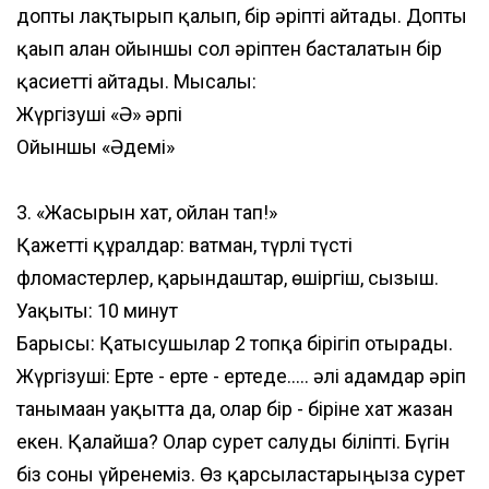
допты лақтырып қалып, бір әріпті айтады. Допты
қағып алған ойыншы сол әріптен басталатын бір
қасиетті айтады. Мысалы:
Жүргізуші «Ә» әрпі
Ойыншы «Әдемі»
3. «Жасырын хат, ойлан тап!»
Қажетті құралдар: ватман, түрлі түсті
фломастерлер, қарындаштар, өшіргіш, сызғыш.
Уақыты: 10 минут
Барысы: Қатысушылар 2 топқа бірігіп отырады.
Жүргізуші: Ерте - ерте - ертеде..... әлі адамдар әріп
танымаған уақытта да, олар бір - біріне хат жазған
екен. Қалайша? Олар сурет салуды біліпті. Бүгін
біз соны үйренеміз. Өз қарсыластарыңызға сурет