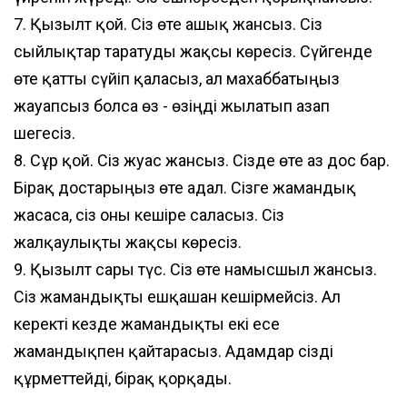
7. Қызғылт қой. Сіз өте ашық жансыз. Сіз
сыйлықтар таратуды жақсы көресіз. Сүйгенде
өте қатты сүйіп қаласыз, ал махаббатыңыз
жауапсыз болса өз - өзіңді жылатып азап
шегесіз.
8. Сұр қой. Сіз жуас жансыз. Сізде өте аз дос бар.
Бірақ достарыңыз өте адал. Сізге жамандық
жасаса, сіз оны кешіре саласыз. Сіз
жалқаулықты жақсы көресіз.
9. Қызғылт сары түс. Сіз өте намысшыл жансыз.
Сіз жамандықты ешқашан кешірмейсіз. Ал
керекті кезде жамандықты екі есе
жамандықпен қайтарасыз. Адамдар сізді
құрметтейді, бірақ қорқады.