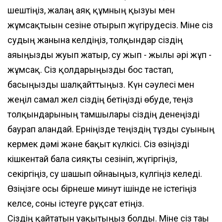
шештіңіз, жалаң аяқ құмның қызуы мен
жұмсақтығын сезіне отырып жүгірудесіз. Міне сіз
судың жанына келдіңіз, толқындар сіздің
аяғыңызды жуып жатыр, су жып - жылы әрі жұп -
жұмсақ. Сіз қолдарыңызды бос тастап,
басыңызды шалқайттыңыз. Күн сәулесі мен
жеңіл самал жел сіздің бетіңізді өбуде, теңіз
толқындарының тамшылары сіздің денеңізді
баурап алғандай. Ерніңізде теңіздің тұзды суының
кермек дәмі және бақыт күлкісі. Сіз өзіңізді
кішкентай бала сияқты сезініп, жүгіргіңіз,
секіргіңіз, су шашып ойнағыңыз, күлгіңіз келеді.
Өзіңізге осы бірнеше минут ішінде не істегіңіз
келсе, соны істеуге рұқсат етіңіз.
Сіздің қайтатын уақытыңыз болды. Міне сіз тағы