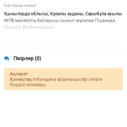
Бастауыш сынып
Қызылорда облысы, Қазалы ауданы, Сарыбұлақ ауылы
№78 мектептің бастауыш сынып мұғалімі Пшанова
Гульнур Абубакировна
Пікірлер (0)
Ақпарат
Қонақтар
,тобындағы қолданушылар пікірін
білдіре алмайды.