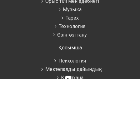
Орыс тілі мен әдебиеті
Музыка
Тарих
Технология
Өзін-өзі тану
Қосымша
Психология
Мектепалды дайындық
Кітапхана
×
Ақын жазушылар
Оқушыларға
Дизайн
Сайт әкімшісінің рұқсатынсыз порталдан көшіріп басқа
сайтқа жариялауға болмайды, көшірген жағдайда біздің
порталға активті сілтеме қою міндететі. Білімділер