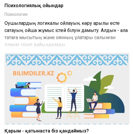
Психологиялық ойындар
Психология
Оқушылардың логикалық ойлауын, көру арқылы есте
сақтауын, ойша жұмыс істей білуін дамыту. Алдын - ала
тақтаға мысықтың және қоянның құлақтары салынған
плакат ілініп дайындалады.
Қарым - қатынаста біз қандаймыз?