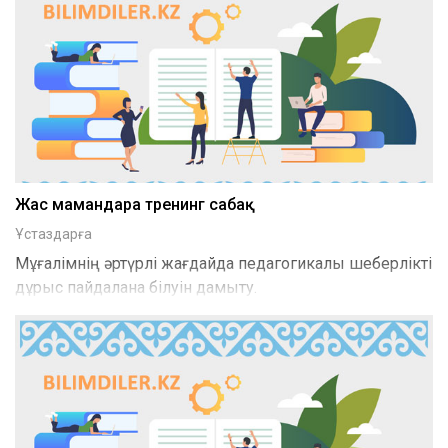
Жас мамандарға тренинг сабақ
Ұстаздарға
Мұғалімнің әртүрлі жағдайда педагогикалық шеберлікті
дұрыс пайдалана білуін дамыту.