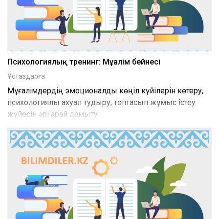
Психологиялық тренинг: Мұғалім бейнесі
Ұстаздарға
Мұғалімдердің эмоционалды көңіл күйілерін көтеру,
психологиялық ахуал тудыру, топтасып жұмыс істеу
жүйесін әрі қарай дамыту