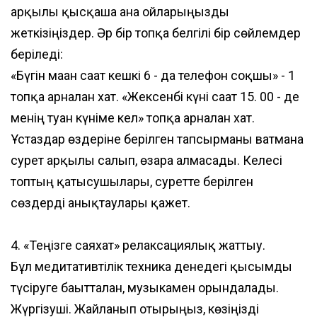
арқылы қысқаша ғана ойларыңызды
жеткізіңіздер. Әр бір топқа белгілі бір сөйлемдер
беріледі:
«Бүгін маған сағат кешкі 6 - да телефон соқшы» - 1
топқа арналған хат. «Жексенбі күні сағат 15. 00 - де
менің туған күніме кел» топқа арналған хат.
Ұстаздар өздеріне берілген тапсырманы ватманға
сурет арқылы салып, өзара алмасады. Келесі
топтың қатысушылары, суретте берілген
сөздерді анықтаулары қажет.
4. «Теңізге саяхат» релаксациялық жаттығу.
Бұл медитативтілік техника денедегі қысымды
түсіруге бағытталған, музыкамен орындалады.
Жүргізуші. Жайланып отырыңыз, көзіңізді