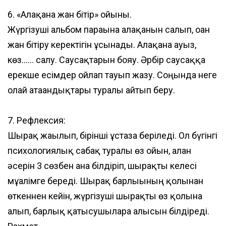
6. «Алақанға жан бітір» ойыны.
Жүргізуші альбом парағына алақанын салып, оған
жан бітіру керектігін ұсынады. Алақанға ауыз,
көз...... салу. Саусақтарын бояу. Әрбір саусаққа
ерекше есімдер ойлап тауып жазу. Соңында неге
олай атағандықтары туралы айтып беру.
7. Рефлексия:
Шырақ жағылып, бірінші ұстазға беріледі. Ол бүгінгі
психологиялық сабақ туралы өз ойын, алған
әсерін 3 сөзбен ғана білдіріп, шырақты келесі
мұғалімге береді. Шырақ барлығының қолынан
өткеннен кейін, жүргізуші шырақты өз қолына
алып, барлық қатысушыларға алғысын білдіреді.