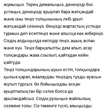
жұмыңыз. Терең демалыңыз, денеңізді бос
ұстаңыз, денеңізді ауырлап бара жатқандай
және оны теңіз толқынының лебі ұрып
жатқандай сезініңіз. Өзіңізді жартастың үстінде
xml
тұрмын деп есептеңіз және алысқа көз жіберіңіз.
Сіздің алдыңызда көгілдір теңіз, ашық аспан
және күн. Теңіз барқалыпты дем алып, асау
толқандары жағаға соғылып, қайтадан кейін
қайтуда.
Теңіз толқындарының шуын естіп, толқындарға
қызыға қарап, жағалаудағы теңіздің тұзды ауасын
жұтып тұрсыз. Өз бойыңыздағы асқан
ауыртпалықтан бір сәтке болса да
арылғандайсыз. Сіздің рухыңыз жайлылық
сезіміне толы. Сіз төменге түсіп, аяғыңызды