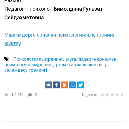
Рахмет.
Педагог – психолог:
Бимолдина Гульзат
Сейдахметовна
Мұғалімдерге арналған психологиялық тренинг
жүктеу
Психологиялық тренинг
мұғалімдерге арналған
психологиялық тренинг
релаксациялық жаттығу
сәлемдесу тренингі
17 744
0
0
дауыс