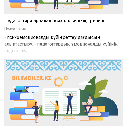
Педагогтарға арналған психологиялық тренинг
Психология
- психоэмоционалды күйін реттеу дағдысын
қалыптастыру; - педагогтардың эмоционалды күйінің
алдын алу;