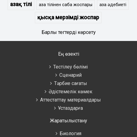
Қазақ тілі
қазақ тілінен сабақ жоспары
қазақ әдебиеті
қысқа мерзімді жоспар
Барлық тегтерді көрсету
Ең өзекті
Тестілеу бөлімі
Сценарий
Тәрбие сағаты
Әдістемелік көмек
Аттестаттау материалдары
Ұстаздарға
Жаратылыстану
Биология