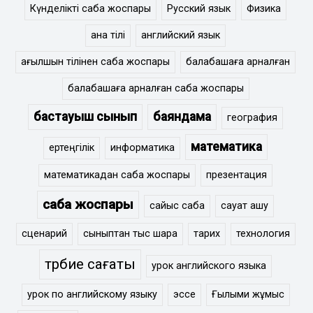
Күнделікті сабақ жоспары
Русский язык
Физика
ана тілі
английский язык
ағылшын тілінен сабақ жоспары
балабақшаға арналған
балабақшаға арналған сабақ жоспары
бастауыш сынып
баяндама
география
математика
ертеңгілік
информатика
математикадан сабақ жоспары
презентация
сабақ жоспары
сайыс сабақ
сауат ашу
сценарий
сыныптан тыс шара
тарих
технология
тәрбие сағаты
урок английского языка
урок по английскому языку
эссе
Ғылыми жұмыс