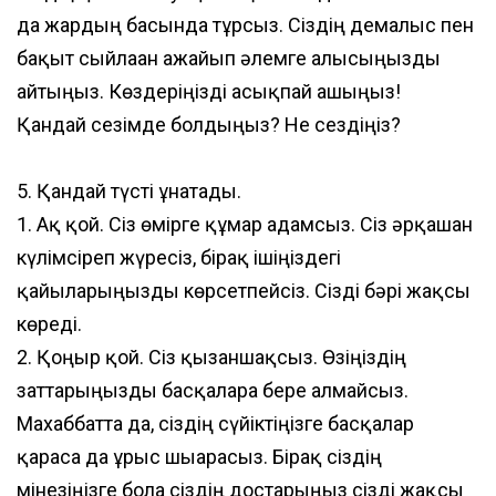
да жардың басында тұрсыз. Сіздің демалыс пен
бақыт сыйлаған ғажайып әлемге алғысыңызды
айтыңыз. Көздеріңізді асықпай ашыңыз!
Қандай сезімде болдыңыз? Не сездіңіз?
5. Қандай түсті ұнатады.
1. Ақ қой. Сіз өмірге құмар адамсыз. Сіз әрқашан
күлімсіреп жүресіз, бірақ ішіңіздегі
қайғыларыңызды көрсетпейсіз. Сізді бәрі жақсы
көреді.
2. Қоңыр қой. Сіз қызғаншақсыз. Өзіңіздің
заттарыңызды басқаларға бере алмайсыз.
Махаббатта да, сіздің сүйіктіңізге басқалар
қараса да ұрыс шығарасыз. Бірақ сіздің
мінезіңізге бола сіздің достарыңыз сізді жақсы