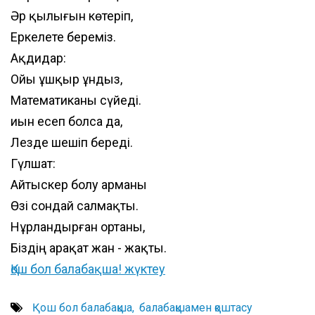
Әр қылығын көтеріп,
Еркелете береміз.
Ақдидар:
Ойы ұшқыр Құндыз,
Математиканы сүйеді.
Қиын есеп болса да,
Лезде шешіп береді.
Гүлшат:
Айтыскер болу арманы
Өзі сондай салмақты.
Нұрландырған ортаны,
Біздің Қарақат жан - жақты.
Қош бол балабақша! жүктеу
Қош бол балабақша
балабақшамен қоштасу