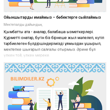
Ойыншықтарды қимаймыз – бөбектерге сыйлаймыз
Мектепалды дайындық
Қымбатты ата - аналар, балабақша қызметкерлері.
Құрметті қонақтар, бүгін біз бірнеше жыл мәпелеп, күтіп
тәрбиелеген бүлдіршіндерімізді ұямыздан ұшырып,
мектепке шығарып салғалы отырмыз. Әрине бұл
үлкен той, үлкен мереке.