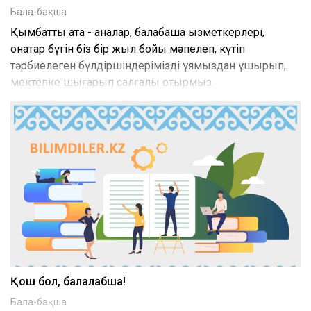
Бала-бақша
Қымбатты ата - аналар, балабақша қызметкерлері,
қонақтар бүгін біз бір жыл бойы мәпелеп, күтіп
тәрбиелеген бүлдіршіндерімізді ұямыздан ұшырып,
мектепке шығарып салғалы отырмыз.
Қош бол, балалабқша!
Бала-бақша