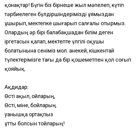
қонақтар! Бүгін біз бірнеше жыл мәпелеп, күтіп
тәрбиелеген бүлдіршіндерімізді ұямыздан
ұшырып, мектепке шығарып салғалы отырмыз.
Олардың әр бірі балабақшадан білім деген
іргетасын қалап, мектепте үлгілі оқушы
болатынына сеніміз мол. Қанекей, кішкентай
түлектерімізге тағы да бір қошеметпен қол соғып
қояйық.
Ақдидар:
Өсті ақыл, ойларың,
Өсті, міне, бойларың.
Қуанышқа ортақпыз
Құтты болсын тойларың!