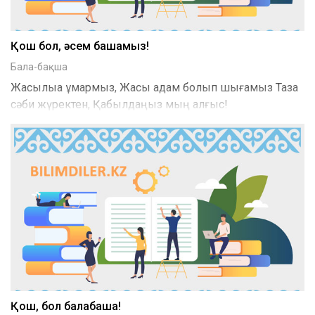
Қош бол, әсем бақшамыз!
Бала-бақша
Жақсылыққа құмармыз, Жақсы адам болып шығамыз Таза
сәби жүректен, Қабылдаңыз мың алғыс!
Қош, бол балабақша!