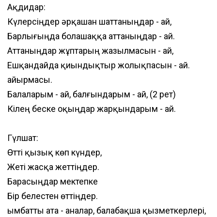
Ақдидар:
Күлерсіңдер әрқашан шаттаныңдар - ай,
Барлығыңда болашаққа аттаныңдар - ай.
Аттаныңдар жұптарың жазылмасын - ай,
Ешқандайда қиындықтыр жолықпасын - ай.
Қайырмасы.
Балаларым - ай, балғындарым - ай, (2 рет)
Кілең беске оқыңдар жарқындарым - ай.
Гүлшат:
Өтті қызық көп күндер,
Жеті жасқа жеттіңдер.
Барасыңдар мектепке
Бір белестен өттіңдер.
Қымбатты ата - аналар, балабақша қызметкерлері,