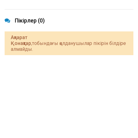
Пікірлер (0)
Ақпарат
Қонақтар
,тобындағы қолданушылар пікірін білдіре
алмайды.