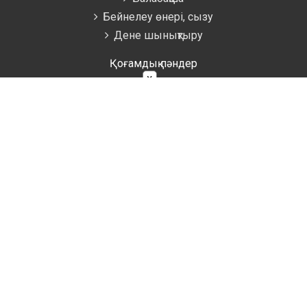
Бейнелеу өнері, сызу
Дене шынықтыру
Қоғамдық пәндер
×
Қазақ тілі мен әдебиеті
Орыс тілі мен әдебиеті
Музыка
Тарих
Технология
Өзін-өзі тану
Қосымша
Психология
Мектепалды дайындық
Кітапхана
Ақын жазушылар