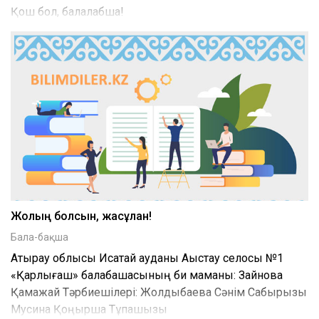
Қош бол, балалабқша!
Жолың болсын, жасұлан!
Бала-бақша
Атырау облысы Исатай ауданы Аққыстау селосы №1
«Қарлығаш» балабақшасының би маманы: Зайнова
Қамажай Тәрбиешілері: Жолдыбаева Сәнім Сабырқызы
Мусина Қоңырша Тұқпашқызы