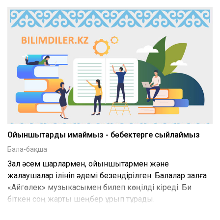
Ойыншықтарды қимаймыз - бөбектерге сыйлаймыз
Бала-бақша
Зал әсем шарлармен, ойыншықтармен және
жалаушалар ілініп әдемі безендірілген. Балалар залға
«Айгөлек» музыкасымен билеп көңілді кіреді. Би
біткен соң жарты шеңбер құрып тұрады.