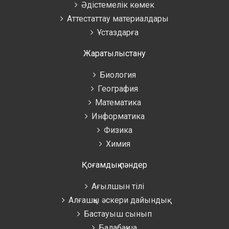
Әдістемелік көмек
Аттестаттау материалдары
Ұстаздарға
Жаратылыстану
Биология
География
Математика
Информатика
Физика
Химия
Қоғамдық пәндер
Ағылшын тілі
Алғашқы әскери дайындық
Бастауыш сынып
Балабақша