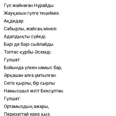
Гүл жайнаған Нұрайды
Жауқазын гүлге теңейміз.
Ақдидар:
Сабырлы, жайсаң мінезі
Адалдықты сүйеді.
Бәрі де бәрі сыйлайды
Топтас құрбы Әсемді.
Гүлшат:
Бойында үлкен намыс бар,
Әрқашан алға ұмтылған.
Сегіз қырлы, бір сырлы
Намысшыл жігіт Бексұлтан.
Гүлшат:
Ортамыздың ажары,
Перизаттай ерке қыз.