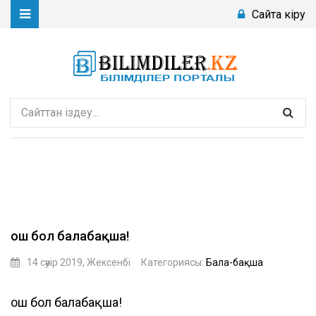
Сайтқа кіру
Қош бол балабақша!
14 сәуір 2019, Жексенбі
Категориясы:
Бала-бақша
aiboll
Қош бол балабақша!