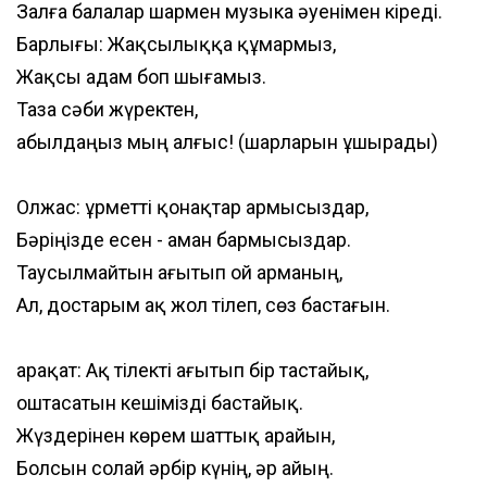
Залға балалар шармен музыка әуенімен кіреді.
Барлығы: Жақсылыққа құмармыз,
Жақсы адам боп шығамыз.
Таза сәби жүректен,
Қабылдаңыз мың алғыс! (шарларын ұшырады)
Олжас: Құрметті қонақтар армысыздар,
Бәріңізде есен - аман бармысыздар.
Таусылмайтын ағытып ой арманың,
Ал, достарым ақ жол тілеп, сөз бастағын.
Қарақат: Ақ тілекті ағытып бір тастайық,
Қоштасатын кешімізді бастайық.
Жүздерінен көрем шаттық арайын,
Болсын солай әрбір күнің, әр айың.