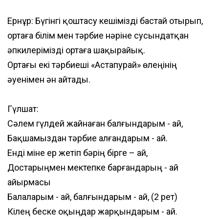
Ернұр: Бүгінгі қоштасу кешімізді бастай отырып,
ортаға білім мен тәрбие нәріне сусындатқан
әпкилерімізді ортаға шақырайық.
Ортағы екі тәрбиеші «Астапурай» өлеңінің
әуенімен ән айтады.
Гүлшат:
Сәлем гүлдей жайнаған балғындарым - ай,
Бақшамыздан тәрбие алғандарым - ай.
Енді міне ер жетіп бәрің бірге – ай,
Достарыңмен мектепке барғандарың - ай
Қайырмасы
Балаларым - ай, балғындарым - ай, (2 рет)
Кілең беске оқыңдар жарқындарым - ай.