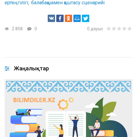
ертеңгілігі
балабақшамен қоштасу сценарийі
2 858
0
0
дауыс
Жаңалықтар