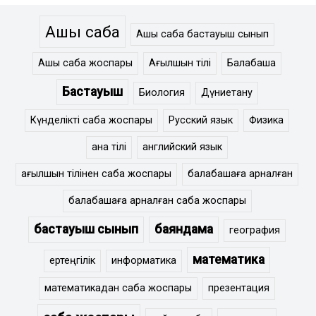
Ашық сабақ
Ашық сабақ бастауыш сынып
Ашық сабақ жоспары
Ағылшын тілі
Балабақша
Бастауыш
Биология
Дүниетану
Күнделікті сабақ жоспары
Русский язык
Физика
ана тілі
английский язык
ағылшын тілінен сабақ жоспары
балабақшаға арналған
балабақшаға арналған сабақ жоспары
бастауыш сынып
баяндама
география
математика
ертеңгілік
информатика
математикадан сабақ жоспары
презентация