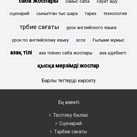
сабақ жоспары
сайыс сабақ
сауат ашу
сценарий
сыныптан тыс шара
тарих
технология
тәрбие сағаты
урок английского языка
урок по английскому языку
эссе
Ғылыми жұмыс
Қазақ тілі
қазақ тілінен сабақ жоспары
қазақ әдебиеті
қысқа мерзімді жоспар
Барлық тегтерді көрсету
Ең өзекті
Тестілеу бөлімі
Сценарий
Тәрбие сағаты