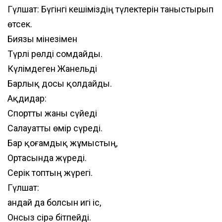
Гүлшат: Бүгінгі кешіміздің түлектерін таныстырып
өтсек.
Биязы мінезімен
Түрлі рөлді сомдайды.
Күлімдеген Жанельді
Барлық досы қолдайды.
Ақдидар:
Спортты жаны сүйеді
Салауатты өмір сүреді.
Бар қоғамдық жұмыстың,
Ортасында жүреді.
Серік топтың жүрегі.
Гүлшат:
Қандай да болсын игі іс,
Онсыз сірә бітпейді.