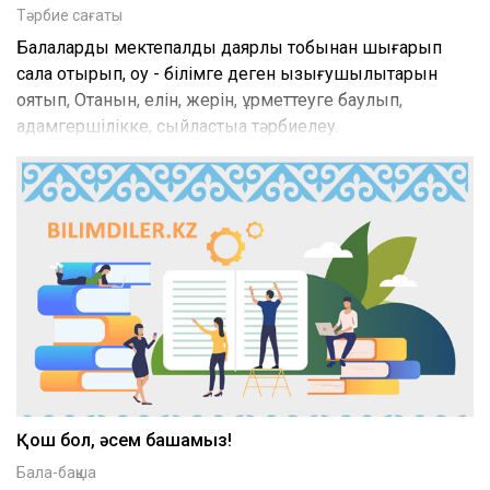
Тәрбие сағаты
Балаларды мектепалды даярлық тобынан шығарып
сала отырып, оқу - білімге деген қызығушылықтарын
оятып, Отанын, елін, жерін, құрметтеуге баулып,
адамгершілікке, сыйластыққа тәрбиелеу.
Қош бол, әсем бақшамыз!
Бала-бақша