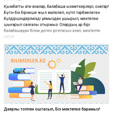
Қымбатты ата-аналар, балабақша қызметкерлері, қонақтар!
Бүгін біз бірнеше жыл мәпелеп, күтіп тәрбиелеген
бүлдіршіндерімізді ұямыздан ұшырып, мектепке
шығарып салғалы отырмыз. Олардың әр бірі
балабақшадан білім деген іргетасын қалап, мектепте
үлгілі
Даярлық топпен қоштасып, Біз мектепке барамыз!