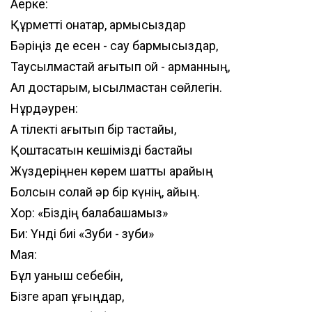
Ақерке:
Құрметті қонақтар, армысыздар
Бәріңіз де есен - сау бармысыздар,
Таусылмастай ағытып ой - арманның,
Ал достарым, қысылмастан сөйлегін.
Нұрдәурен:
Ақ тілекті ағытып бір тастайық,
Қоштасатын кешімізді бастайық
Жүздеріңнен көрем шаттық арайың
Болсын солай әр бір күнің, айың.
Хор: «Біздің балабақшамыз»
Би: Үнді биі «Зуби - зуби»
Мая:
Бұл қуаныш себебін,
Бізге қарап ұғыңдар,