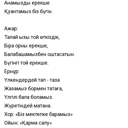
Анамызды ерекше
Қуантамыз біз бүгін.
Ажар:
Талай қызық той өткіздік,
Бірақ орны ерекше,
Балабақшамызбен қоштасатын.
Бүгінгі той ерекше.
Ернұр:
Үлкендердей тап - таза
Жазамыз бормен тақтаға,
Үлгілі бала боламыз.
Жүретіндей мақтана.
Хор: «Біз мектепке барамыз»
Ойын: «Қармақ салу»