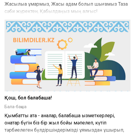
Жақсылыққа құмармыз, Жақсы адам болып шығамыз Таза
сәби жүректен, Қабылдаңыз мың алғыс!
Қош, бол балабақша!
Бала-бақша
Қымбатты ата - аналар, балабақша қызметкерлері,
қонақтар бүгін біз бір жыл бойы мәпелеп, күтіп
тәрбиелеген бүлдіршіндерімізді ұямыздан ұшырып,