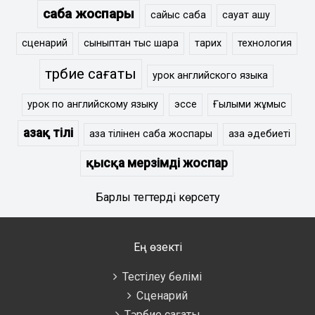
сабақ жоспары
сайыс сабақ
сауат ашу
сценарий
сыныптан тыс шара
тарих
технология
тәрбие сағаты
урок английского языка
урок по английскому языку
эссе
Ғылыми жұмыс
Қазақ тілі
қазақ тілінен сабақ жоспары
қазақ әдебиеті
қысқа мерзімді жоспар
Барлық тегтерді көрсету
Ең өзекті
Тестілеу бөлімі
Сценарий
Тәрбие сағаты