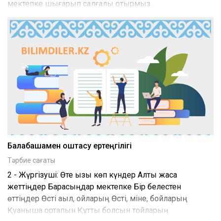
мектепке шығарып салғалы отырмыз.
Балабақшамен қоштасу ертеңгілігі
Тәрбие сағаты
2 - Жүргізуші: Өте қызық көп күндер Алты жасқа
жеттіңдер Барасыңдар мектепке Бір белестен
өттіңдер Өсті ақыл, ойларың Өсті, міне, бойларың
Қуанышқа ортақпын Құтты болсын тойларың