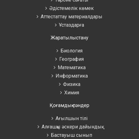
Әдістемелік көмек
Аттестаттау материалдары
Ұстаздарға
Жаратылыстану
Биология
География
Математика
Информатика
Физика
Химия
Қоғамдық пәндер
Ағылшын тілі
Алғашқы әскери дайындық
Бастауыш сынып