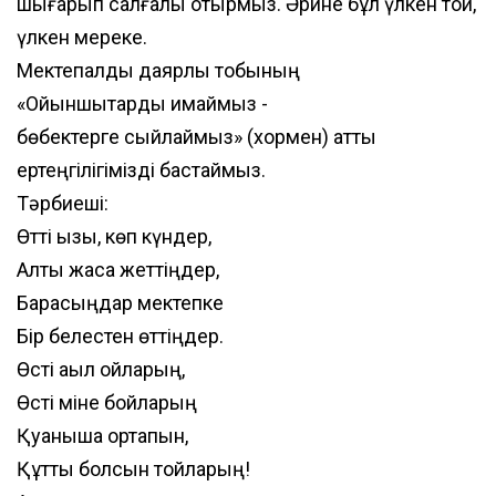
шығарып салғалы отырмыз. Әрине бұл үлкен той,
үлкен мереке.
Мектепалды даярлық тобының
«Ойыншықтарды қимаймыз -
бөбектерге сыйлаймыз» (хормен) атты
ертеңгілігімізді бастаймыз.
Тәрбиеші:
Өтті қызық, көп күндер,
Алты жасқа жеттіңдер,
Барасыңдар мектепке
Бір белестен өттіңдер.
Өсті ақыл ойларың,
Өсті міне бойларың
Қуанышқа ортақпын,
Құтты болсын тойларың!