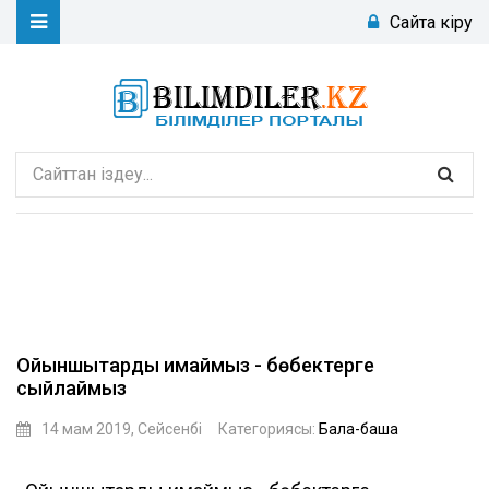
Сайтқа кіру
Ойыншықтарды қимаймыз - бөбектерге
сыйлаймыз
14 мам 2019, Сейсенбі
Категориясы:
Бала-бақша
HALIMA