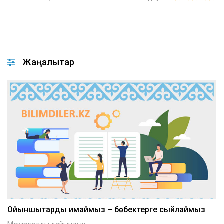
Жаңалықтар
Ойыншықтарды қимаймыз – бөбектерге сыйлаймыз