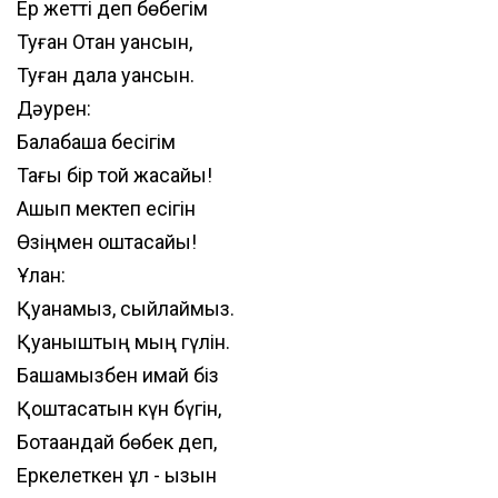
Ер жетті деп бөбегім
Туған Отан қуансын,
Туған дала қуансын.
Дәурен:
Балабақша бесігім
Тағы бір той жасайық!
Ашып мектеп есігін
Өзіңмен қоштасайық!
Ұлан:
Қуанамыз, сыйлаймыз.
Қуаныштың мың гүлін.
Бақшамызбен қимай біз
Қоштасатын күн бүгін,
Ботақандай бөбек деп,
Еркелеткен ұл - қызын