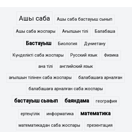
Ашық сабақ
Ашық сабақ бастауыш сынып
Ашық сабақ жоспары
Ағылшын тілі
Балабақша
Бастауыш
Биология
Дүниетану
Күнделікті сабақ жоспары
Русский язык
Физика
ана тілі
английский язык
ағылшын тілінен сабақ жоспары
балабақшаға арналған
балабақшаға арналған сабақ жоспары
бастауыш сынып
баяндама
география
математика
ертеңгілік
информатика
математикадан сабақ жоспары
презентация