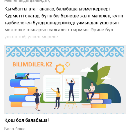
Мектепалды дайындық
Қымбатты ата - аналар, балабақша қызметкерлері.
Құрметті қонақтар, бүгін біз бірнеше жыл мәпелеп, күтіп
тәрбиелеген бүлдіршіндерімізді ұямыздан ұшырып,
мектепке шығарып салғалы отырмыз. Әрине бұл
үлкен той, үлкен мереке.
Қош бол балабақша!
Бала-бақша