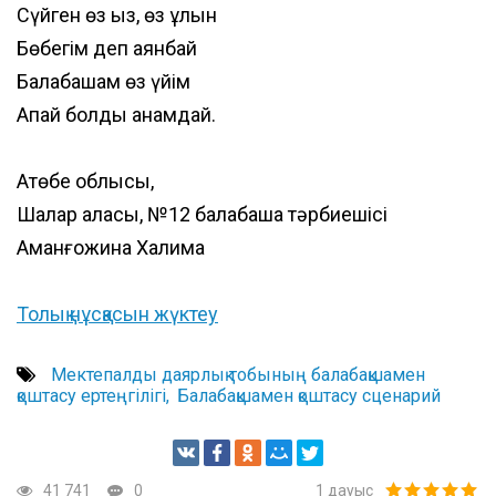
Сүйген өз қыз, өз ұлын
Бөбегім деп аянбай
Балабақшам өз үйім
Апай болды анамдай.
Ақтөбе облысы,
Шалқар қаласы, №12 балабақша тәрбиешісі
Аманғожина Халима
Толық нұсқасын жүктеу
Мектепалды даярлық тобының балабақшамен
қоштасу ертеңгілігі
Балабақшамен қоштасу сценарий
41 741
0
1
дауыс