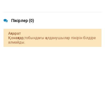
Пікірлер (0)
Ақпарат
Қонақтар
,тобындағы қолданушылар пікірін білдіре
алмайды.