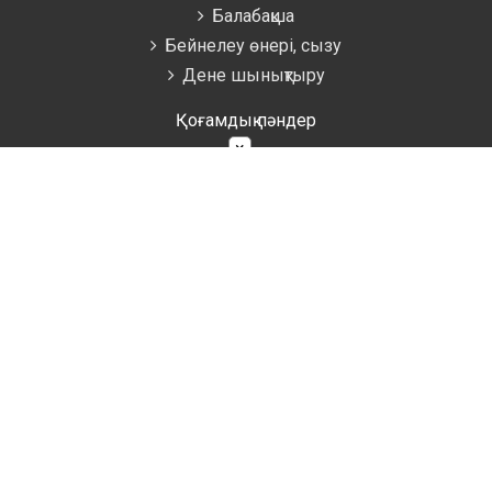
Балабақша
Бейнелеу өнері, сызу
Дене шынықтыру
Қоғамдық пәндер
×
Қазақ тілі мен әдебиеті
Орыс тілі мен әдебиеті
Музыка
Тарих
Технология
Өзін-өзі тану
Қосымша
Психология
Мектепалды дайындық
Кітапхана