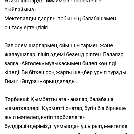
«Ойыншықтарды қимаймыз - бөбектерге
сыйлаймыз»
Мектепалды даярлық тобының балабақшамен
қоштасу ертеңгілігі.
Зал әсем шарлармен, ойыншықтармен және
жалаушалар ілініп әдемі безендірілген. Балалар
залға «Айгөлек» музыкасымен билеп көңілді
кіреді. Би біткен соң жарты шеңбер құрып тұрады.
Гимн: «Әнұран» орындалады.
Тәрбиеші: Қымбатты ата - аналар, балабақша
қызметкерлері. Құрметті қонақтар, бүгін біз бірнеше
жыл мәпелеп, күтіп тәрбиелеген
бүлдіршіндерімізді ұямыздан ұшырып, мектепке