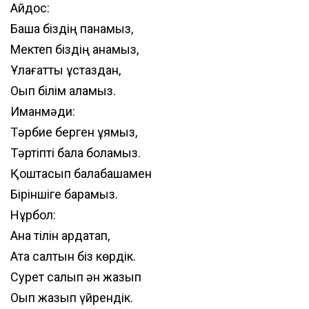
Айдос:
Бақша біздің панамыз,
Мектеп біздің анамыз,
Ұлағатты ұстаздан,
Оқып білім аламыз.
Иманмәди:
Тәрбие берген ұямыз,
Тәртіпті бала боламыз.
Қоштасып балабақшамен
Біріншіге барамыз.
Нұрбол:
Ана тілін ардақтап,
Ата салтын біз көрдік.
Сурет салып ән жазып
Оқып жазып үйрендік.