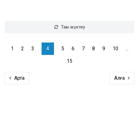
Тағы жүктеу
1
2
3
4
5
6
7
8
9
10
...
15
Артқа
Алға