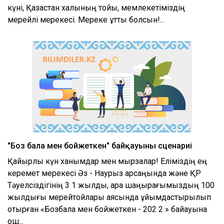
күні, Қазақстан халқының тойы, мемлекетіміздің
мерейлі мерекесі. Мереке құтты болсын!...
"Боз бала мен бойжеткен" байқауының сценариі
Қайырлы күн ханымдар мен мырзалар! Еліміздің ең
керемет мерекесі Әз - Наурыз қарсаңында және ҚР
Тәуелсіздігінің 3 1 жылдық, қара шаңырағымыздың 100
жылдығы мерейтойлары аясында ұйымдастырылып
отырған «Бозбала мен бойжеткен - 202 2 » байқауына
қош...