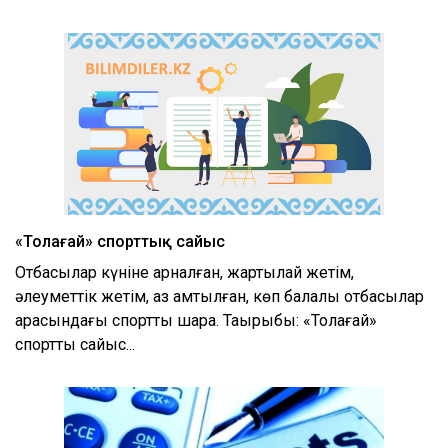
«Толағай» спорттық сайыс
Отбасылар күніне арналған, жартылай жетім,
әлеуметтік жетім, аз қамтылған, көп балалы отбасылар
арасындағы спорттық шара. Тақырыбы: «Толағай»
спорттық сайыс...