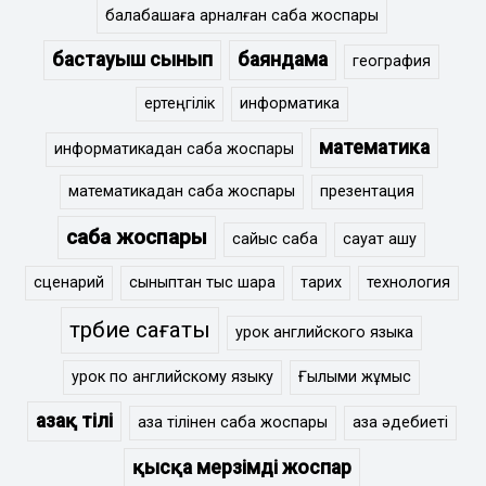
балабақшаға арналған сабақ жоспары
бастауыш сынып
баяндама
география
ертеңгілік
информатика
математика
информатикадан сабақ жоспары
математикадан сабақ жоспары
презентация
сабақ жоспары
сайыс сабақ
сауат ашу
сценарий
сыныптан тыс шара
тарих
технология
тәрбие сағаты
урок английского языка
урок по английскому языку
Ғылыми жұмыс
Қазақ тілі
қазақ тілінен сабақ жоспары
қазақ әдебиеті
қысқа мерзімді жоспар