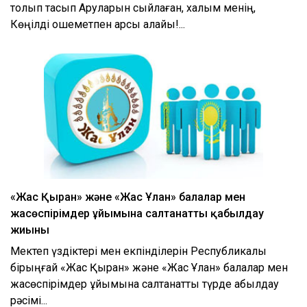
толқып тасып Аруларын сыйлаған, халқым менің,
Көңілді қошеметпен қарсы алайық!...
«Жас Қыран» және «Жас Ұлан» балалар мен
жасөспірімдер ұйымына салтанатты қабылдау
жиыны
Мектеп үздіктері мен екпінділерін Республикалық
бірыңғай «Жас Қыран» және «Жас Ұлан» балалар мен
жасөспірімдер ұйымына салтанатты түрде қабылдау
рәсімі...