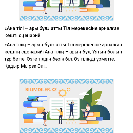
«Ана тілің – арың бұл» атты Тіл мерекесіне арналған
кештің сценарийі
«Ана тілің – арың бұл» атты Тіл мерекесіне арналған
кештің сценарийі Ана тілің – арың бұл, Ұятың болып
тұр бетте, Өзге тілдің бәрін біл, Өз тіліңді құрметте.
Қадыр Мырза Әлі...