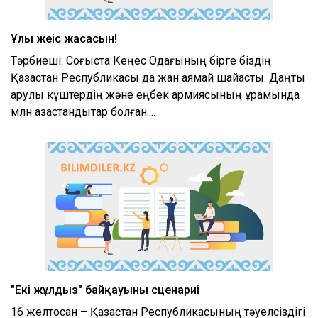
Ұлы жеңіс жасасын!
Тәрбиеші: Соғыста Кеңес Одағының бірге біздің
Қазақстан Республикасы да жан аямай шайқасты. Даңқты
қарулы күштердің және еңбек армиясының құрамында
млн қазақстандықтар болған....
"Екі жұлдыз" байқауының сценариі
16 желтоқсан – Қазақстан Республикасының тәуелсіздігі