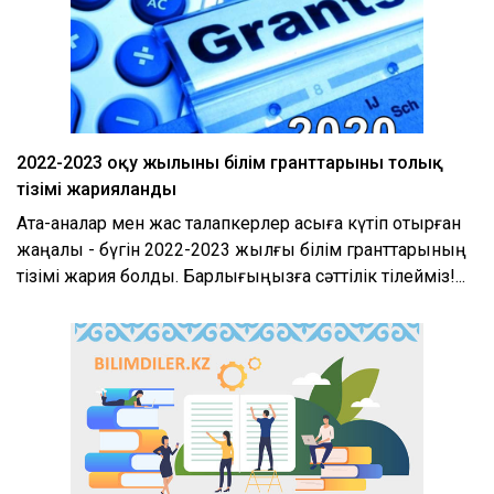
xml
2022-2023 оқу жылының білім гранттарының толық
тізімі жарияланды
Ата-аналар мен жас талапкерлер асыға күтіп отырған
жаңалық - бүгін 2022-2023 жылғы білім гранттарының
тізімі жария болды. Барлығыңызға сәттілік тілейміз!...