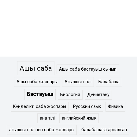
Ашық сабақ
Ашық сабақ бастауыш сынып
Ашық сабақ жоспары
Ағылшын тілі
Балабақша
Бастауыш
Биология
Дүниетану
Күнделікті сабақ жоспары
Русский язык
Физика
ана тілі
английский язык
ағылшын тілінен сабақ жоспары
балабақшаға арналған