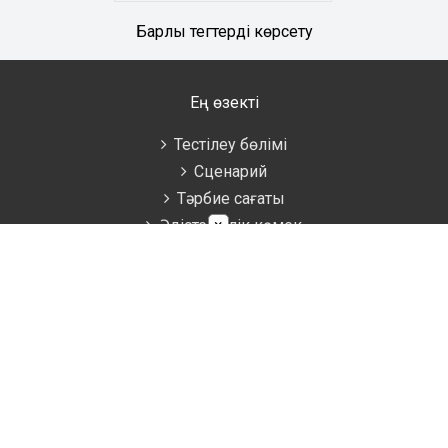
Барлық тегтерді көрсету
Ең өзекті
Тестілеу бөлімі
Сценарий
Тәрбие сағаты
×
Әдістемелік көмек
Аттестаттау материалдары
Ұстаздарға
Жаратылыстану
Биология
География
Математика
Информатика