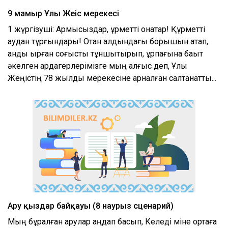
9 мамыр Ұлы Жеңіс мерекесі
1 жүргізуші: Армысыздар, құрметті қонақтар! Құрметті
аудан тұрғындары! Отан алдындағы борышын ақтап,
қанды қырған соғысты тұншықтырып, ұрпағына бақыт
әкелген ардагерлерімізге мың алғыс деп, Ұлы
Жеңістің 78 жылдық мерекесіне арналған салтанатты...
Ару қыздар байқауы (8 наурыз сценарий)
Мың бұралған арулар аңдап басып, Келеді міне ортаға