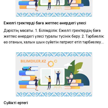
Ежелгі гректердің баға жетпес өнердегі үлесі
Дәрістің мақсаты. 1. Білімділік: Ежелгі гректердің баға
жетпес өнердегі үлесі туралы түсінік беру. 2. Тәрбиелік:
өз отанын, халқын шын сүйетін патриот етіп тәрбиелеу....
Сүйікті ертегі