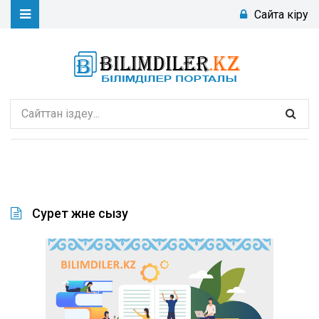
Сайтқа кіру
Сурет және сызу