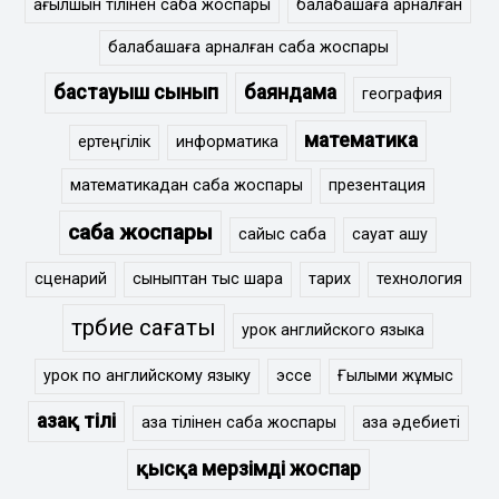
ағылшын тілінен сабақ жоспары
балабақшаға арналған
балабақшаға арналған сабақ жоспары
бастауыш сынып
баяндама
география
математика
ертеңгілік
информатика
математикадан сабақ жоспары
презентация
сабақ жоспары
сайыс сабақ
сауат ашу
сценарий
сыныптан тыс шара
тарих
технология
тәрбие сағаты
урок английского языка
урок по английскому языку
эссе
Ғылыми жұмыс
Қазақ тілі
қазақ тілінен сабақ жоспары
қазақ әдебиеті
қысқа мерзімді жоспар