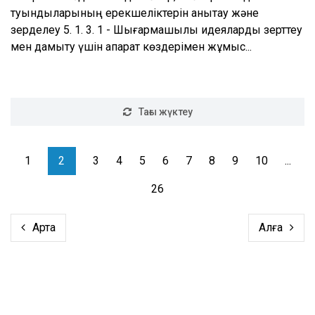
туындыларының ерекшеліктерін анықтау және
зерделеу 5. 1. 3. 1 - Шығармашылық идеяларды зерттеу
мен дамыту үшін ақпарат көздерімен жұмыс...
Тағы жүктеу
1
2
3
4
5
6
7
8
9
10
...
26
Артқа
Алға