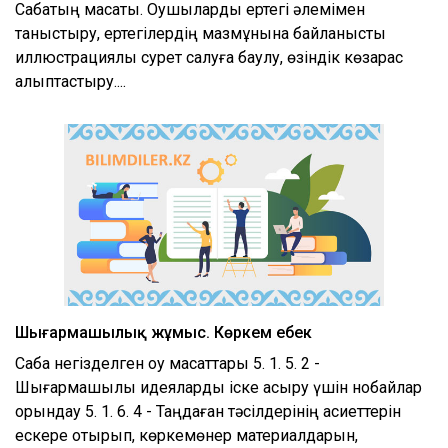
Сабақтың мақсаты. Оқушыларды ертегі әлемімен
таныстыру, ертегілердің мазмұнына байланысты
иллюстрациялы сурет салуға баулу, өзіндік көзқарас
қалыптастыру....
Шығармашылық жұмыс. Көркем еңбек
Сабақ негізделген оқу мақсаттары 5. 1. 5. 2 -
Шығармашылық идеяларды іске асыру үшін нобайлар
орындау 5. 1. 6. 4 - Таңдаған тәсілдерінің қасиеттерін
ескере отырып, көркемөнер материалдарын,