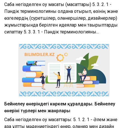
Сабақ негізделген оқу мақсаты (мақсаттары) 5. 3. 2. 1 -
Пәндік терминологияны қолдана отырып, өзінің және
өзгелердің (суретшілер, қолөнершілер, дизайнерлер)
жұмыстарында берілген идеялар мен тақырыптарды
сипаттау 5. 3. 3. 1 - Пәндік терминологияны...
Бейнелеу өнеріндегі көркем құралдары. Бейнелеу
өнерінің түрлері мен жанрлары
Сабақ негізделген оқу мақсаттары: 5. 1. 2. 1 - Әлем және
қазақ ұлттық мәдениетіндегі өнер, қолөнер мен дизайн