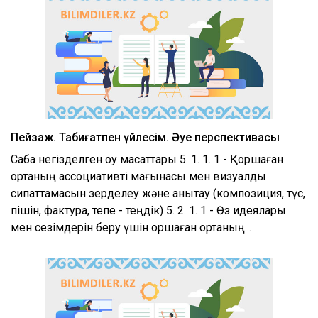
Пейзаж. Табиғатпен үйлесім. Әуе перспективасы
Сабақ негізделген оқу мақсаттары 5. 1. 1. 1 - Қоршаған
ортаның ассоциативті мағынасы мен визуалды
сипаттамасын зерделеу және анықтау (композиция, түс,
пішін, фактура, тепе - теңдік) 5. 2. 1. 1 - Өз идеялары
мен сезімдерін беру үшін қоршаған ортаның...