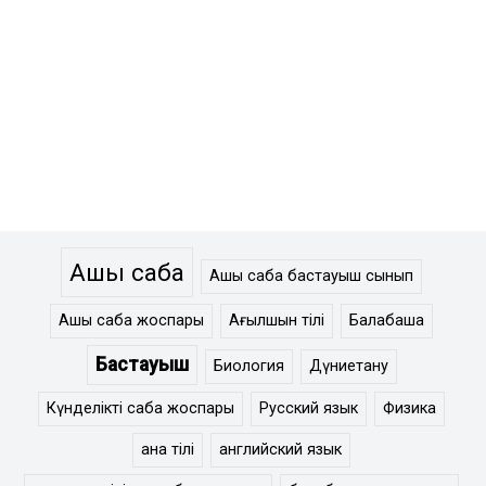
Ашық сабақ
Ашық сабақ бастауыш сынып
Ашық сабақ жоспары
Ағылшын тілі
Балабақша
Бастауыш
Биология
Дүниетану
Күнделікті сабақ жоспары
Русский язык
Физика
ана тілі
английский язык