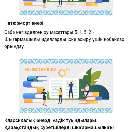
Натюрморт өнері
Сабақ негізделген оқу мақсаттары 5. 1. 5. 2 -
Шығармашылық идеяларды іске асыру үшін нобайлар
орындау...
Классикалық өнердің үздік туындылары.
Қазақстандық суретшілердің шығармашылығы