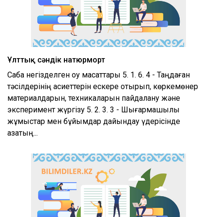
Ұлттық сәндік натюрморт
Сабақ негізделген оқу мақсаттары 5. 1. 6. 4 - Таңдаған
тәсілдерінің қасиеттерін ескере отырып, көркемөнер
материалдарын, техникаларын пайдалану және
эксперимент жүргізу 5. 2. 3. 3 - Шығармашылық
жұмыстар мен бұйымдар дайындау үдерісінде
қазақтың...