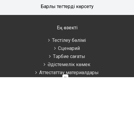
Барлық тегтерді көрсету
Ең өзекті
Тестілеу бөлімі
Сценарий
Тәрбие сағаты
Әдістемелік көмек
Аттестаттау материалдары
×
Ұстаздарға
Жаратылыстану
Биология
География
Математика
Информатика