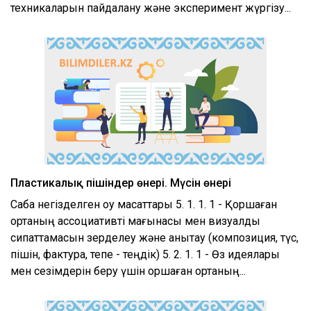
техникаларын пайдалану және эксперимент жүргізу...
Пластикалық пішіндер өнері. Мүсін өнері
Сабақ негізделген оқу мақсаттары 5. 1. 1. 1 - Қоршаған
ортаның ассоциативті мағынасы мен визуалды
сипаттамасын зерделеу және анықтау (композиция, түс,
пішін, фактура, тепе - теңдік) 5. 2. 1. 1 - Өз идеялары
мен сезімдерін беру үшін қоршаған ортаның...