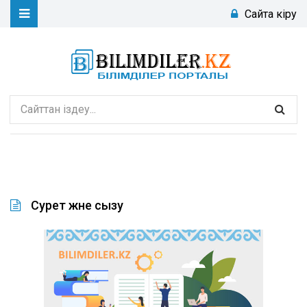
Сайтқа кіру
Сурет және сызу