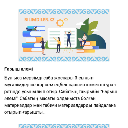
Ғарыш әлемі
Бұл қысқа мерзімді сабақ жоспары 3 сынып
мұғалімдеріне көркем еңбек пәнінен көмекші құрал
ретінде ұсынылып отыр. Сабақтың тақырыбы "Ғарыш
әлемі". Сабақтың мақсаты қолданыста болған
материалдар мен табиғи материалдарды пайдалана
отырып ғарыштық...