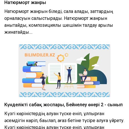
Натюрморт жанры
Натюрморт жанрын біледі, сала алады, заттардың
орналасуын салыстырады. Натюрморт жанрын
анықтайды, композициялық шешімін талдау арқылы
жинақтайды....
Күнделікті сабақ жоспары, Бейнелеу өнері 2 - сынып
Күзгі көріністердің алуан түске еніп, құлпырған
әсемдігін көріп, бақылап, қағаз бетіне түсіре алуға үйрету.
Күзгі көріністердің алуан түске еніп, құлпырған