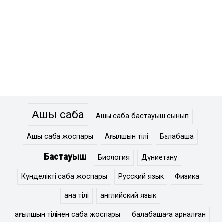
Ашық сабақ
Ашық сабақ бастауыш сынып
Ашық сабақ жоспары
Ағылшын тілі
Балабақша
Бастауыш
Биология
Дүниетану
Күнделікті сабақ жоспары
Русский язык
Физика
ана тілі
английский язык
ағылшын тілінен сабақ жоспары
балабақшаға арналған