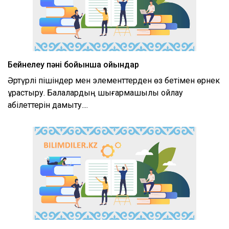
Бейнелеу пәні бойынша ойындар
Әртүрлі пішіндер мен элементтерден өз бетімен өрнек
құрастыру. Балалардың шығармашылық ойлау
қабілеттерін дамыту....