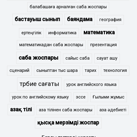
балабақшаға арналған сабақ жоспары
бастауыш сынып
баяндама
география
математика
ертеңгілік
информатика
математикадан сабақ жоспары
презентация
сабақ жоспары
сайыс сабақ
сауат ашу
сценарий
сыныптан тыс шара
тарих
технология
тәрбие сағаты
урок английского языка
урок по английскому языку
эссе
Ғылыми жұмыс
Қазақ тілі
қазақ тілінен сабақ жоспары
қазақ әдебиеті
қысқа мерзімді жоспар