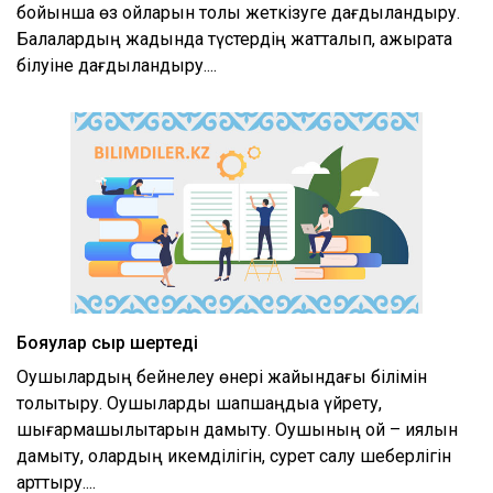
бойынша өз ойларын толық жеткізуге дағдыландыру.
Балалардың жадында түстердің жатталып, ажырата
білуіне дағдыландыру....
Бояулар сыр шертеді
Оқушылардың бейнелеу өнері жайындағы білімін
толықтыру. Оқушыларды шапшаңдыққа үйрету,
шығармашылықтарын дамыту. Оқушының ой – қиялын
дамыту, олардың икемділігін, сурет салу шеберлігін
арттыру....