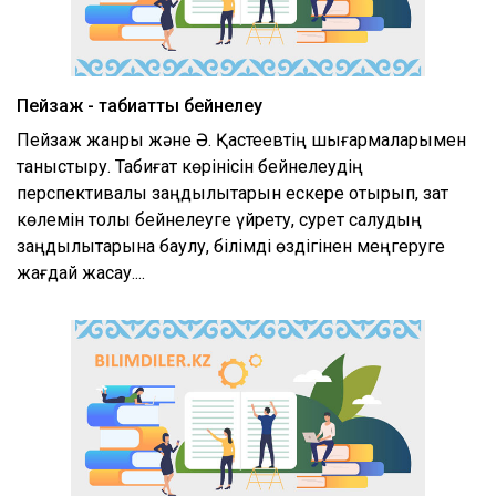
Пейзаж - табиғатты бейнелеу
Пейзаж жанры және Ә. Қастеевтің шығармаларымен
таныстыру. Табиғат көрінісін бейнелеудің
перспективалық заңдылықтарын ескере отырып, зат
көлемін толық бейнелеуге үйрету, сурет салудың
заңдылықтарына баулу, білімді өздігінен меңгеруге
жағдай жасау....