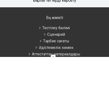
Барлық тегтерді көрсету
Ең өзекті
Тестілеу бөлімі
Сценарий
Тәрбие сағаты
Әдістемелік көмек
Аттестаттау материалдары
×
Ұстаздарға
Жаратылыстану
Биология
География
Математика
Информатика
Физика