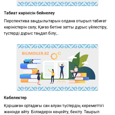
Табиғат көрінісін бейнелеу
Перспектива заңдылықтарын қолдана отырып табиғат
көріністерін салу; Қағаз бетіне затты дұрыс үйлестіру,
түстерді дұрыс таңдап білу;...
Көбелектер
Қоршаған ортадағы сан алуан түстердің кереметтігі
жөнінде айту. Білімдерін кеңейту, бекіту. Тақырып