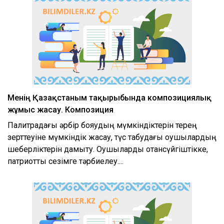
Менің Қазақстаным тақырыбында композициялық
жұмыс жасау. Композиция
Палитрадағы әрбір бояудың мүмкіндіктерін терең
зерттеуіне мүмкіндік жасау, түс табудағы оқушылардың
шеберліктерін дамыту. Оқушыларды отансүйгіштікке,
патриоттық сезімге тәрбиелеу....