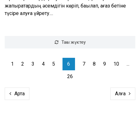
жапырақтардың әсемдігін көріп, бақылап, қағаз бетіне
түсіре алуға үйрету....
Тағы жүктеу
1
2
3
4
5
6
7
8
9
10
...
26
Артқа
Алға