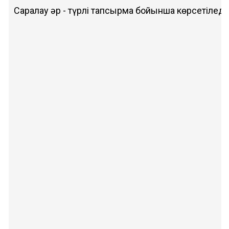
Саралау әр - түрлі тапсырма бойынша көрсетіледі: