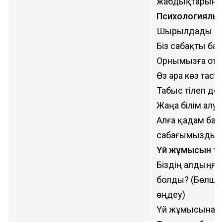
жабдықтарын т
Психологиялық
Шырылдады қ
Біз сабақты ба
Орнымызға оты
Өз ара көз тас
Табыс тілеп до
Жаңа білім алуғ
Алға қадам бас
сабағымызды б
Үй жұмысын те
Біздің алдыңғ
болды? (Бөлшек
өңдеу)
Үй жұмысына қ