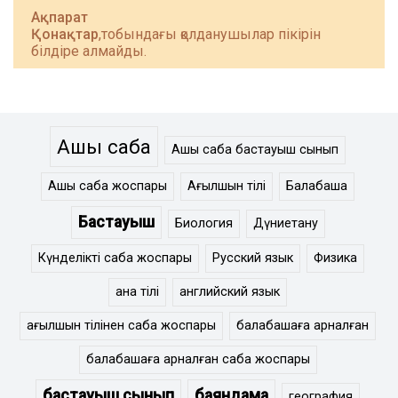
Ақпарат
Қонақтар
,тобындағы қолданушылар пікірін
білдіре алмайды.
Ашық сабақ
Ашық сабақ бастауыш сынып
Ашық сабақ жоспары
Ағылшын тілі
Балабақша
Бастауыш
Биология
Дүниетану
Күнделікті сабақ жоспары
Русский язык
Физика
ана тілі
английский язык
ағылшын тілінен сабақ жоспары
балабақшаға арналған
балабақшаға арналған сабақ жоспары
бастауыш сынып
баяндама
география