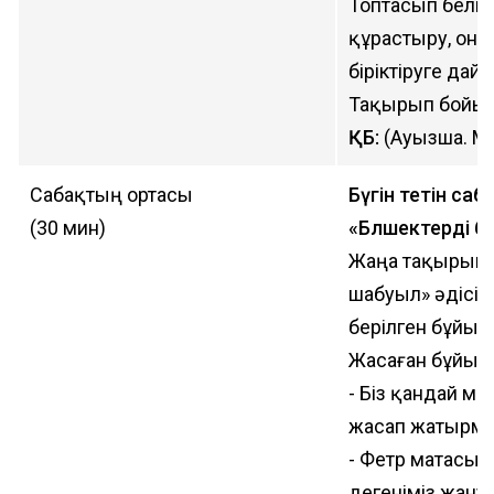
Топтасып белгі
құрастыру, оның
біріктіруге дай
Тақырып бойынш
ҚБ:
(Ауызша. Ма
Сабақтың ортасы
Бүгін өтетін 
(30 мин)
«Бөлшектерді бі
Жаңа тақырыпт
шабуыл» әдісін
берілген бұйымд
Жасаған бұйым
- Біз қандай м
жасап жатырмы
- Фетр матасы 
дегеніміз жануа