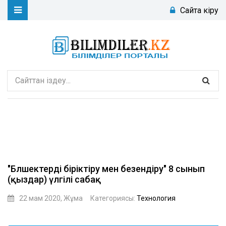
Сайтқа кіру
"Бөлшектерді біріктіру мен безендіру" 8 сынып
(қыздар) үлгілі сабақ
22 мам 2020, Жұма
Категориясы:
Технология
Турсынай Кобейова