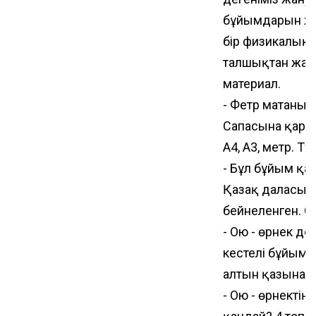
бұйымдарын жа
бір физикалық қ
талшықтан жас
материал.
- Фетр матаның
Сапасына қарай:
А4, А3, метр. Түс
- Бұл бұйым қа
Қазақ даласы, 
бейнеленген. 
- Ою - өрнек де
кестелі бұйымы
алтын қазынас
- Ою - өрнектің