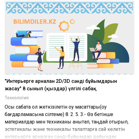
"Интерьерге арналған 2D/3D сәнді бұйымдарын
жасау" 8 сынып (қыздар) үлгілі сабақ
Технология
Осы сабақта қол жеткізілетін оқу мақсаттары(оқу
бағдарламасына сілтеме) 8. 2. 5. 3.- Өз бетінше
материалдар мен техниканы анықтап, таңдай отырып,
эстетикалық және техникалық талаптарға сай келетін
интерьерге арналған сәнді бұйымдар дайындау.