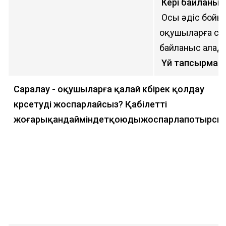
Кері байланыс
Осы әдіс бойын
оқушыларға сұ
байланыс алад
Үй тапсырмас
Саралау - оқушыларға қалай көбірек қолдау
көрсетуді жоспарлайсыз? Қабілетті
жоғарықандайміндетқоюдыжоспарлапотырсы