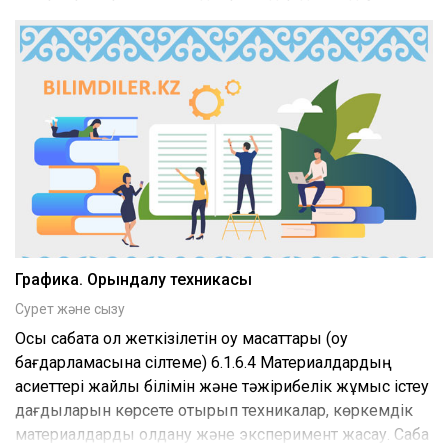
Графика. Орындалу техникасы
Сурет және сызу
Осы сабақта қол жеткізілетін оқу мақсаттары (оқу
бағдарламасына сілтеме) 6.1.6.4 Материалдардың
қасиеттері жайлы білімін және тәжірибелік жұмыс істеу
дағдыларын көрсете отырып техникалар, көркемдік
материалдарды қолдану және эксперимент жасау. Сабақ