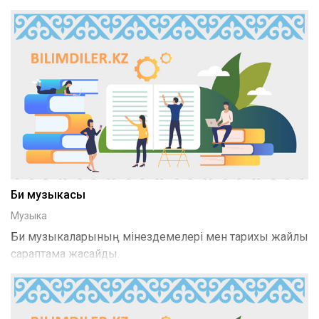
Би музыкасы
Музыка
Би музыкаларының мінездемелері мен тарихы жайлы
сараптама жасайды.