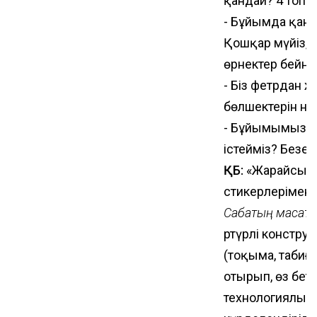
қандай? 4 топқ
- Бұйымда қанд
Қошқар мүйіз, гү
өрнектер бейне
- Біз фетрдан
бөлшектерін не 
- Бұйымымызды 
істейміз? Безен
ҚБ:
«Жарайсың»
стикерлерімен 
Сабақтың мақсаты
Әртүрлі констр
(тоқыма, табиғ
отырып, өз бет
технологиялық