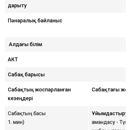
дарыту
ш
Пәнаралық байланыс
Қ
т
Алдағы білім
Б
АКТ
К
Сабақ барысы
Сабақтың жоспарланған
Сабақтағы жосп
кезеңдері
Сабақтың басы
Ұйымдастыру к
1. мин)
амандасу - Түге