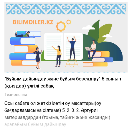
"Бұйым дайындау және бұйым безендіру" 5 сынып
(қыздар) үлгілі сабақ
Технология
Осы сабақта қол жеткізілетін оқу мақсаттары(оқу
бағдарламасына сілтеме) 5. 2. 3. 2. Әртүрлі
материалдардан (тоқыма, табиғи және жасанды)
қарапайым бұйым дайындау.