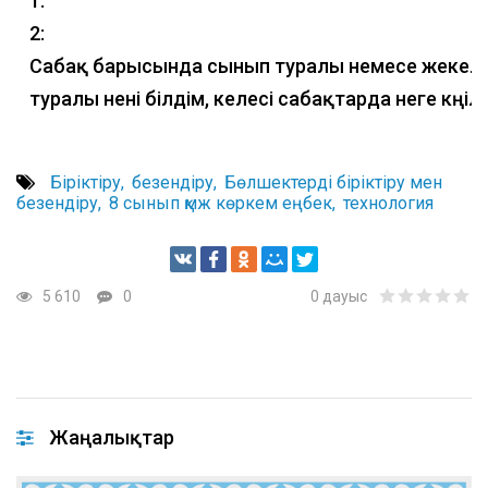
1:
2:
Сабақ барысында сынып туралы немесе жекел
туралы нені білдім, келесі сабақтарда неге көңіл
Біріктіру
безендіру
Бөлшектерді біріктіру мен
безендіру
8 сынып қмж көркем еңбек
технология
5 610
0
0
дауыс
Жаңалықтар