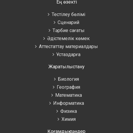
Ең өзекті
Тестілеу бөлімі
Сценарий
Тәрбие сағаты
Әдістемелік көмек
Аттестаттау материалдары
Ұстаздарға
Жаратылыстану
Биология
География
Математика
Информатика
Физика
Химия
Қоғамдық пәндер