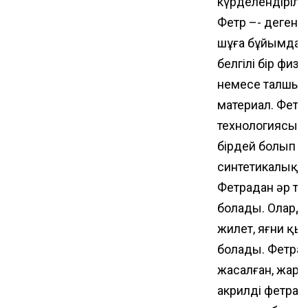
күрделендіріл
Фетр –- дегенім
шұға бұйымдар
белгілі бір физ
немесе талшық
материал. Фетр
технологиясы 
бірдей болып ке
синтетикалық 
Фетрадан әр тү
болады. Олардан
жилет, яғни қы
болады. Фетра 
жасалған, жарт
акрилді фетра,