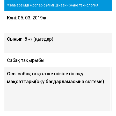
Ұзақ мерзімді жоспар бөлімі: Дизайн және технология
Күні:
05. 03. 2019ж
Сынып:
8 «Ә» (қыздар)
Сабақ тақырыбы:
Б
Осы сабақта қол жеткізілетін оқу
8
мақсаттары(оқу бағдарламасына сілтеме)
м
қ
т
б