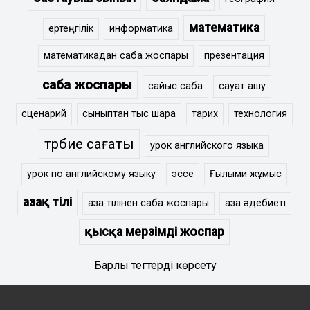
математика
ертеңгілік
информатика
математикадан сабақ жоспары
презентация
сабақ жоспары
сайыс сабақ
сауат ашу
сценарий
сыныптан тыс шара
тарих
технология
тәрбие сағаты
урок английского языка
урок по английскому языку
эссе
Ғылыми жұмыс
Қазақ тілі
қазақ тілінен сабақ жоспары
қазақ әдебиеті
қысқа мерзімді жоспар
Барлық тегтерді көрсету