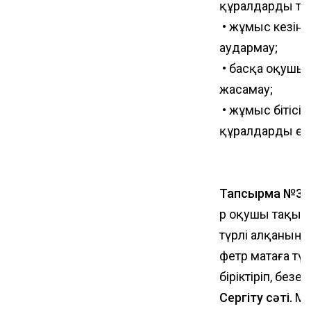
құралдарды тиі
• жұмыс кезінд
аудармау;
• басқа оқушы
жасамау;
• жұмыс бітісі
құралдарды өз
Тапсырма №3
.
Әр оқушы тақыр
түрлі алқаның 
фетр матаға тү
біріктіріп, без
Сергіту сәті.
Му