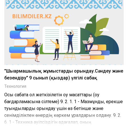
"Шығармашылық жұмыстарды орындау.Сәндеу және
безендіру" 9 сынып (қыздар) үлгілі сабақ
Технология
Осы сабақта қол жеткізілетін оқу мақсаттары (оқу
бағдарламасына сілтеме) 9. 2. 1. 1 - Мазмұнды, ерекше
туындыларды орындау үшін өз бетінше және
сенімділікпен өнердің көркем құралдарын қолдану. 9. 2.
6. 1 - Техника қауіпсіздігін қадағалап, оның