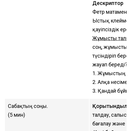
Дескриптор
Фетр матамен 
Ыстық клеймен
қауіпсіздік ер
Жұмысты талқ
соң, жұмысты қ
түсіндіріп бер
жауап береді?
1. Жұмыстың қа
2. Алқа несіме
3. Қандай бұй
Сабақтың соңы.
Қорытындылау.
(5 мин)
талдау, салыстыр
бағалау және - 