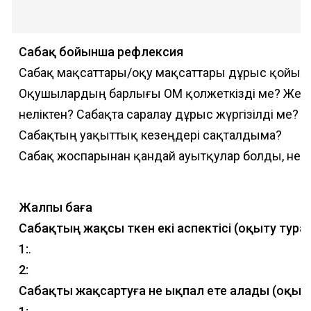
Сабақ бойынша рефлексия
Сабақ мақсаттары/оқу мақсаттары дұрыс қойылғ
Оқушылардың барлығы ОМ қолжеткізді ме? Жетк
неліктен? Сабақта саралау дұрыс жүргізілді ме?
Сабақтың уақыттық кезеңдері сақталдыма?
Сабақ жоспарынан қандай ауытқулар болды, нелі
Жалпы баға
Сабақтың жақсы өткен екі аспектісі (оқыту тур
1:
.
2:
Сабақты жақсартуға не ықпал ете алады (оқыту