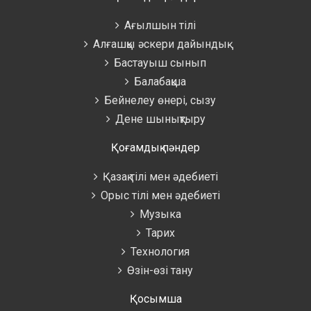
Ағылшын тілі
Алғашқы әскери дайындық
Бастауыш сынып
Балабақша
Бейнелеу өнері, сызу
Дене шынықтыру
Қоғамдық пәндер
Қазақ тілі мен әдебиеті
Орыс тілі мен әдебиеті
Музыка
Тарих
Технология
Өзін-өзі тану
Қосымша