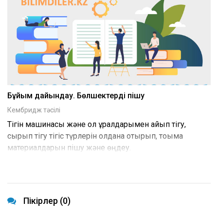
Бұйым дайындау. Бөлшектерді пішу
Кембридж тәсілі
Тігін машинасы және қол құралдарымен қайып тігу,
сырып тігу тігіс түрлерін қолдана отырып, тоқыма
материалдарын пішу және өңдеу.
Пікірлер (0)