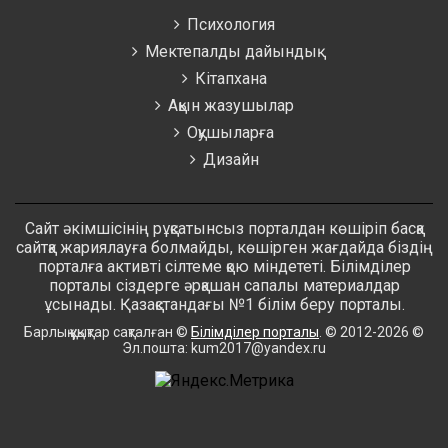
Психология
Мектепалды дайындық
Кітапхана
Ақын жазушылар
Оқушыларға
Дизайн
Сайт әкімшісінің рұқсатынсыз порталдан көшіріп басқа
сайтқа жариялауға болмайды, көшірген жағдайда біздің
порталға активті сілтеме қою міндететі. Білімділер
порталы сіздерге әрқашан сапалы материалдар
ұсынады. Қазақстандағы №1 білім беру порталы.
Барлық құқықтар сақталған ©
Білімділер порталы
. © 2012-2026 ©
Эл.пошта: kum2017@yandex.ru