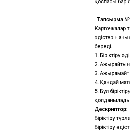
қоспасы бар фе
Тапсырма №2 
Карточкалар тар
әдістерін аны
береді.
1. Біріктіру әді
2. Ажырайтын бі
3. Ажырамайтын 
4. Қандай матер
5. Бұл біріктір
қолданылады?
Дескриптор:
Біріктіру түрле
Біріктіру әдіст