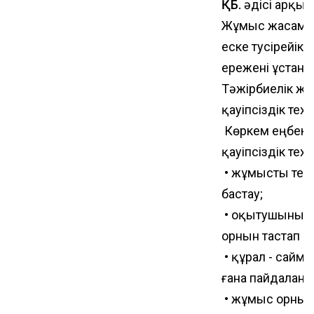
ҚБ.
әдісі арқылы
Жұмыс жасамас 
еске тусірейік
ережені ұстана
Тәжірбиелік ж
қауіпсіздік тех
Көркем еңбек 
қауіпсіздік тех
• жұмысты тек 
бастау;
• оқытушының 
орнын тастап ке
• құрал - сайм
ғана пайдалану;
• жұмыс орнын 