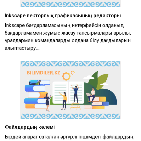
Inkscape векторлық графикасының редакторы
Inkscape бағдарламасының интерфейсін қолданып,
бағдарламамен жұмыс жасау тапсырмалары арқылы,
құралдармен командаларды қолдана білу дағдыларын
қалыптастыру....
Файлдардың көлемі
Бірдей ақпарат сақталған әртүрлі пішімдегі файлдардың