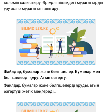
көлемін салыстыру. Әртүрлі пішімдегі мұрағаттарды
құру және мұрағаттан шығару....
xml
Файлдар, бумалар және белгішелер. Бумалар мен
белгшелерді құру. Атын өзгерту.
Файлдар, бумалар және белгішелерді құруды, атын
өзгертуді жетік меңгереді....