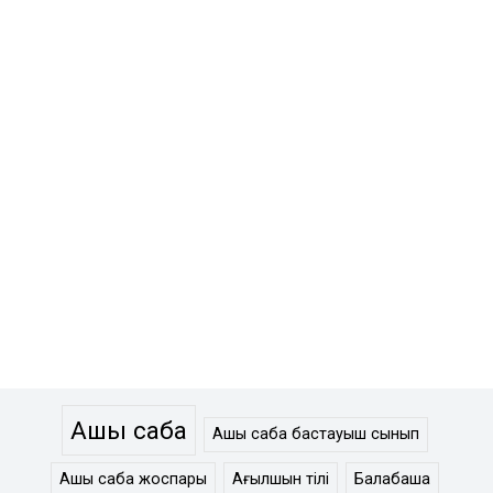
Ашық сабақ
Ашық сабақ бастауыш сынып
Ашық сабақ жоспары
Ағылшын тілі
Балабақша