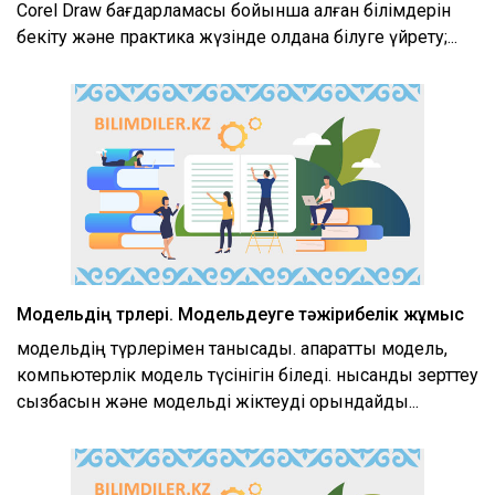
Corel Draw бағдарламасы бойынша алған білімдерін
бекіту және практика жүзінде қолдана білуге үйрету;...
Модельдің түрлері. Модельдеуге тәжірибелік жұмыс
модельдің түрлерімен танысады. ақпараттық модель,
компьютерлік модель түсінігін біледі. нысанды зерттеу
сызбасын және модельді жіктеуді орындайды...