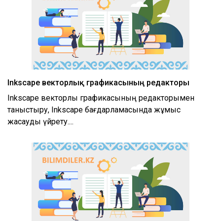
Inkscape векторлық графикасының редакторы
Inkscape векторлық графикасының редакторымен
таныстыру, Inkscape бағдарламасында жұмыс
жасауды үйрету....