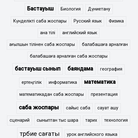
Бастауыш
Биология
Дүниетану
Күнделікті сабақ жоспары
Русский язык
Физика
ана тілі
английский язык
ағылшын тілінен сабақ жоспары
балабақшаға арналған
балабақшаға арналған сабақ жоспары
бастауыш сынып
баяндама
география
математика
ертеңгілік
информатика
математикадан сабақ жоспары
презентация
сабақ жоспары
сайыс сабақ
сауат ашу
сценарий
сыныптан тыс шара
тарих
технология
тәрбие сағаты
урок английского языка