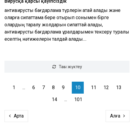
Вирусқа қарсы қауіпсіздік
антивирустық бағдарлама түрлерін атай алады және
оларға сипаттама бере отырып сонымен бірге
олардың таралу жолдарын сипаттай алады,
антивирустық бағдарлама құралдарымен тексеру туралы
есептің нәтижелерін талдай алады....
Тағы жүктеу
1
...
6
7
8
9
10
11
12
13
14
...
101
Артқа
Алға