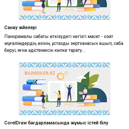
Санау жүйелері
Панорамалық сабақты өткізудегі негізгі мақсат - озат
мұғалімдердің өзінің ұстаздық зертханасын ашып, сабақ
беруі, яғни әдістемесін көпке тарату....
CorelDraw бағдарламасында жұмыс істей білу