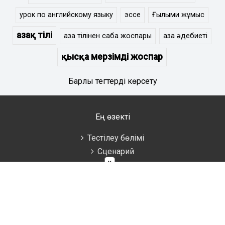
урок по английскому языку
эссе
Ғылыми жұмыс
Қазақ тілі
қазақ тілінен сабақ жоспары
қазақ әдебиеті
қысқа мерзімді жоспар
Барлық тегтерді көрсету
Ең өзекті
Тестілеу бөлімі
Сценарий
×
Тәрбие сағаты
Әдістемелік көмек
Аттестаттау материалдары
Ұстаздарға