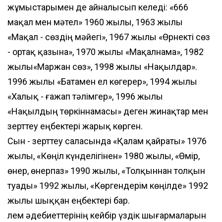
жұмыстарымен де айналысып келеді: «666
мақал мен мәтел» 1960 жылы, 1963 жылы
«Мақал - сөздің мәйегі», 1967 жылы «Өрнекті сөз
- ортақ қазына», 1970 жылы «Мақалнама», 1982
жылы«Маржан сөз», 1998 жылы «Нақылдар».
1996 жылы «Батамен ел көгерер», 1994 жылы
«Халық - ғажап тәлімгер», 1996 жылы
«Нақылдың төркіннамасы» деген жинақтар мен
зерттеу еңбектері жарық көрген.
Сын - зерттеу саласында «Қалам қайраты» 1976
жылы, «Көңіл күнделігінен» 1980 жылы, «Өмір,
өнер, өнерпаз» 1990 жылы, «Толқыннан толқын
туады» 1992 жылы, «Көргендерім көңілде» 1992
жылы шыққан еңбектері бар.
Әлем әдебиеттерінің кейбір үздік шығармаларын