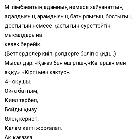
М. Әлімбаевтың адамның немесе хайуанаттың
адалдығын, арамдығын, батырлығын, бостығын,
достығын немесе қастығын суреттейтін
мысалдарына
кезек берейік.
(Бетперделер киіп, рөлдерге бөліп оқиды.)
Мысалдар: «Қағаз бен өшіргіш», «Көгершін мен
аққу». «Кірпі мен кактус».
4 - оқушы.
Ойға баттым,
Қиял тербеп,
Бойды қызу
Өлең кернеп,
Қалам кетті жорғалап.
Ақ қағазға