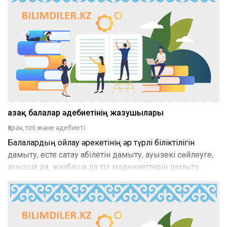
Қазақ балалар әдебиетінің жазушылары
Қазақ тілі және әдебиеті
Балалардың ойлау әрекетінің әр түрлі біліктілігін
дамыту, есте сақтау қабілетін дамыту, ауызекі сөйлеуге,
ауызша да, жазбаша да тіл мәдениеттерін дамыту.