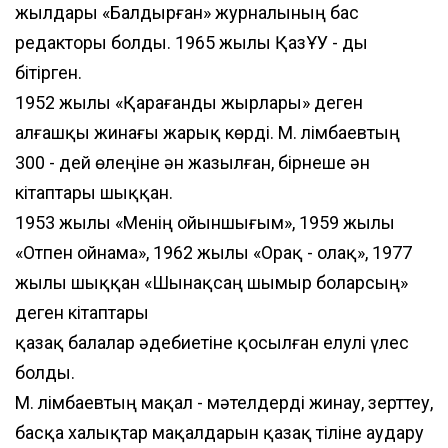
жылдары «Балдырған» журналының бас
редакторы болды. 1965 жылы ҚазҰУ - ды
бітірген.
1952 жылы «Қарағанды жырлары» деген
алғашқы жинағы жарық көрді. М. Әлімбаевтың
300 - дей өлеңіне ән жазылған, бірнеше ән
кітаптары шыққан.
1953 жылы «Менің ойыншығым», 1959 жылы
«Отпен ойнама», 1962 жылы «Орақ - олақ», 1977
жылы шыққан «Шынақсаң шымыр боларсың»
деген кітаптары
қазақ балалар әдебиетіне қосылған елулі үлес
болды.
М. Әлімбаевтың мақал - мәтелдерді жинау, зерттеу,
басқа халықтар мақалдарын қазақ тіліне аудару