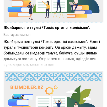
Жолбарыс пен түлкі \Тәжік ертегісі желісімен\
Бастауыш сынып
Жолбарыс пен түлкі \Тәжік ертегісі желісімен\. Ертегі
туралы түсініктерін кеңейту. Ой өрісін дамыту, адам
бойындағы сезімдерді тануға, байқауға, оқушы қиялын
дамытуға жол ашу. Өтірік пен шынның, әділдік пен
зұлымдықтың, мақтаныш пен