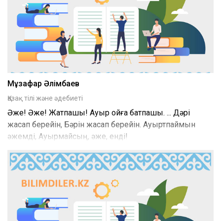
Мұзафар Әлімбаев
Қазақ тілі және әдебиеті
Әже! Әже! Жатпашы! Ауыр ойға батпашы. ... Дәрі
жасап берейін, Бәрін жасап берейін. Ауыртпаймын
әжемді, Ауырмайсың, әже, енді!