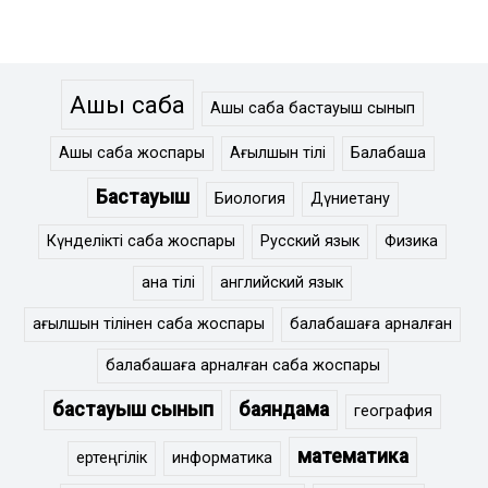
Ашық сабақ
Ашық сабақ бастауыш сынып
Ашық сабақ жоспары
Ағылшын тілі
Балабақша
Бастауыш
Биология
Дүниетану
Күнделікті сабақ жоспары
Русский язык
Физика
ана тілі
английский язык
ағылшын тілінен сабақ жоспары
балабақшаға арналған
балабақшаға арналған сабақ жоспары
бастауыш сынып
баяндама
география
математика
ертеңгілік
информатика