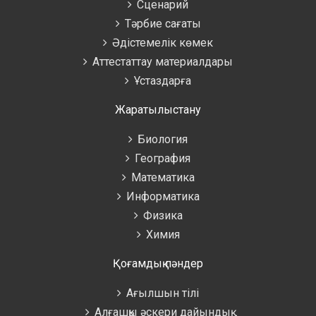
Сценарий
Тәрбие сағаты
Әдістемелік көмек
Аттестаттау материалдары
Ұстаздарға
Жаратылыстану
Биология
География
Математика
Информатика
Физика
Химия
Қоғамдық пәндер
Ағылшын тілі
Алғашқы әскери дайындық