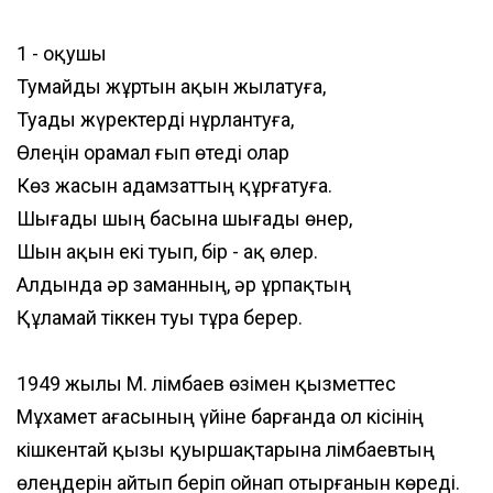
1 - оқушы
Тумайды жұртын ақын жылатуға,
Туады жүректерді нұрлантуға,
Өлеңін орамал ғып өтеді олар
Көз жасын адамзаттың құрғатуға.
Шығады шың басына шығады өнер,
Шын ақын екі туып, бір - ақ өлер.
Алдында әр заманның, әр ұрпақтың
Құламай тіккен туы тұра берер.
1949 жылы М. Әлімбаев өзімен қызметтес
Мұхамет ағасының үйіне барғанда ол кісінің
кішкентай қызы қуыршақтарына Әлімбаевтың
өлеңдерін айтып беріп ойнап отырғанын көреді.