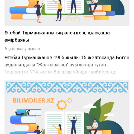
Өтебай Тұрманжановтың өлеңдері, қысқаша
өмірбаяны
Ақын-жазушылар
Өтебай Тұрманжанов 1905 жылы 15 желтоқсанда Бөген
ауданындағы "Жалғызағаш" ауылында туған.
Ташкентте N14 жетім балалар үйінде тәрбиеленді.