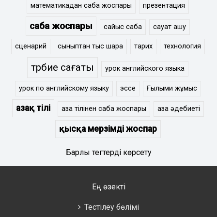
математикадан сабақ жоспары
презентация
сабақ жоспары
сайыс сабақ
сауат ашу
сценарий
сыныптан тыс шара
тарих
технология
тәрбие сағаты
урок английского языка
урок по английскому языку
эссе
Ғылыми жұмыс
Қазақ тілі
қазақ тілінен сабақ жоспары
қазақ әдебиеті
қысқа мерзімді жоспар
Барлық тегтерді көрсету
Ең өзекті
Тестілеу бөлімі