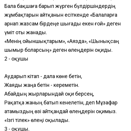
Бала бақшаға барып жүрген бүлдіршіндердің
жұмбақтарын айтқанын есіткенде «Балаларға
арнап жазсам бірдеңе шығады екен ғой» деген
үміт оты жанады.
«Менің ойыншықтарым», «Аязда», «Шынықсаң
шымыр боларсың» деген өлеңдерін оқиды.
2 - оқушы
Аударып кітап - дала көне бетін,
Жаяды жаңа бетін - кереметін.
Абайдың жырларындай оқи берсең,
Рақатқа жаның батып кенелетін, деп Мұзафар
атамыздың өзі айтқандай өлеңдерін оқимыз.
«Ізгі тілек» өлеңі оқылады.
3 - оқушы.