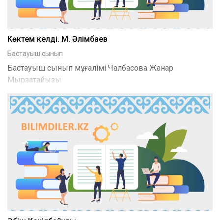
Көктем келді. М. Әлімбаев
Бастауыш сынып
Бастауыш сынып мұғалімі Чалбасова Жанар
Мырзатайқызы