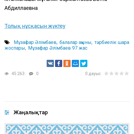
Абдиллаевна
Толық нұсқасын жүктеу
Мұзафар Әлімбаев
балалар ақыны
тәрбиелік шара
жоспары
Мұзафар Әлімбаев 97 жас
45 263
0
0
дауыс
Жаңалықтар