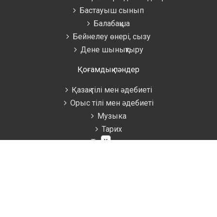
Бастауыш сынып
Балабақша
Бейнелеу өнері, сызу
Дене шынықтыру
Қоғамдық пәндер
Қазақ тілі мен әдебиеті
Орыс тілі мен әдебиеті
Музыка
Тарих
×
Технология
Өзін-өзі тану
Қосымша
Психология
Мектепалды дайындық