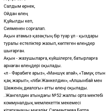
Салдым өрнек,
Ойдан өлең
Құйылды кеп,
Сияменен сорғалап.
Ақын атамыз қазақтың бір туар ұл - қыздары
туралы естеліктер жазып, көптеген өлеңдер
шығарған.
Ақын - жазушыларға, күйшілерге, батырларға
арнаған өлеңдері оқылады.
«Әл - Фарабиге арыз», «Мәншүк апай», «Тамұқ отын
қақ жарып», «Әліби Жанкелдин», «Алшынбай мен
Шөженің диалогы» атты өлеңі оқылады.
Ә. Жангелдин атындағы №52 жалпы орта мектебі
коммуналдық мемлекеттік мекемесі
кітапханашы мұғалім: Сармантаева Батпа