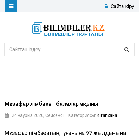
Сайтқа кіру
Мұзафар Әлімбаев - балалар ақыны
24 наурыз 2020, Сейсенбі
Категориясы:
Кітапхана
bibka
Мұзафар Әлімбаевтың туғанына 97 жылдығына