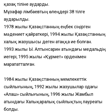
қазақ тіліне аударды.
Мұзафар Әлімбаевтың өлеңдері 38 тілге
аударылды.
1978 жылы Қазақстанның еңбек сіңірген
мәдениет қайраткері, 1994 жылы Қазақстанның
халық жазушысы деген атаққа ие болған.
1993 жылы Ы. Алтынсарин атындағы медальдің
иегері, 1995 жылы «Құрмет» орденімен
марапатталған.
1984 жылы Қазақстанның мемлекеттік
сыйлығының, 1992 жылы жазушылар одағы
«Алаш» сыйлығының, 1996 жылы Жамбыл
атындағы Халықаралық сыйлықтың лауреаты
болды.