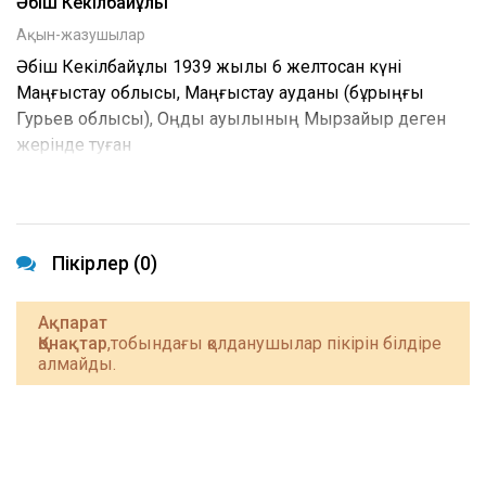
Әбіш Кекілбайұлы
Ақын-жазушылар
Әбіш Кекілбайұлы 1939 жылы 6 желтоқсан күні
Маңғыстау облысы, Маңғыстау ауданы (бұрыңғы
Гурьев облысы), Оңды ауылының Мырзайыр деген
жерінде туған
Пікірлер (0)
Ақпарат
Қонақтар
,тобындағы қолданушылар пікірін білдіре
алмайды.