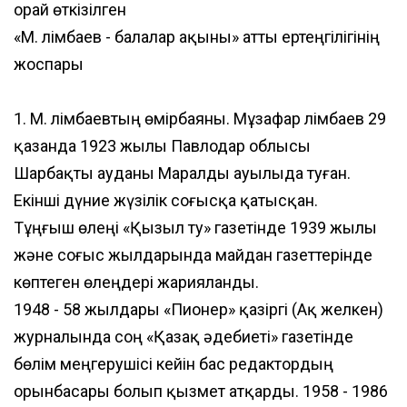
орай өткізілген
«М. Әлімбаев - балалар ақыны» атты ертеңгілігінің
жоспары
1. М. Әлімбаевтың өмірбаяны. Мұзафар Әлімбаев 29
қазанда 1923 жылы Павлодар облысы
Шарбақты ауданы Маралды ауылыда туған.
Екінші дүние жүзілік соғысқа қатысқан.
Тұңғыш өлеңі «Қызыл ту» газетінде 1939 жылы
және соғыс жылдарында майдан газеттерінде
көптеген өлеңдері жарияланды.
1948 - 58 жылдары «Пионер» қазіргі (Ақ желкен)
журналында соң «Қазақ әдебиеті» газетінде
бөлім меңгерушісі кейін бас редактордың
орынбасары болып қызмет атқарды. 1958 - 1986