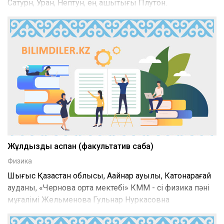
Сатурн, Уран, Нептун, ең қашықтығы Плутон.
Жұлдызды аспан (факультатив сабақ)
Физика
Шығыс Қазақстан облысы, Аққайнар ауылы, Катонқарағай
ауданы, «Чернова орта мектебі» КММ - сі физика пәні
мұғалімі Жельменова Гульнар Нуркасовна