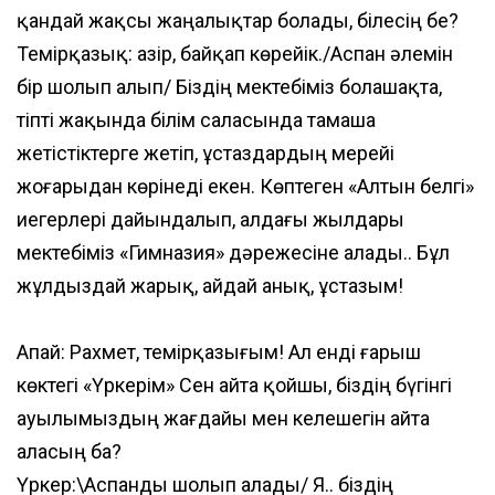
қандай жақсы жаңалықтар болады, білесің бе?
Темірқазық: Қазір, байқап көрейік./Аспан әлемін
бір шолып алып/ Біздің мектебіміз болашақта,
тіпті жақында білім саласында тамаша
xml
жетістіктерге жетіп, ұстаздардың мерейі
жоғарыдан көрінеді екен. Көптеген «Алтын белгі»
иегерлері дайындалып, алдағы жылдары
мектебіміз «Гимназия» дәрежесіне алады.. Бұл
жұлдыздай жарық, айдай анық, ұстазым!
Апай: Рахмет, темірқазығым! Ал енді ғарыш
көктегі «Үркерім» Сен айта қойшы, біздің бүгінгі
ауылымыздың жағдайы мен келешегін айта
аласың ба?
Үркер:\Аспанды шолып алады/ Я.. біздің