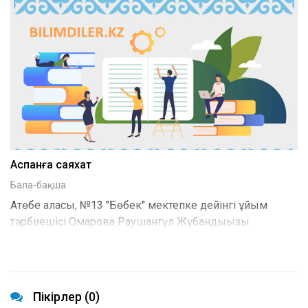
Аспанға саяхат
Бала-бақша
Ақтөбе қаласы, №13 "Бөбек" мектепке дейінгі ұйым
тәрбиешісі Омарова Раушангүл Жұбандыққызы
Пікірлер (0)