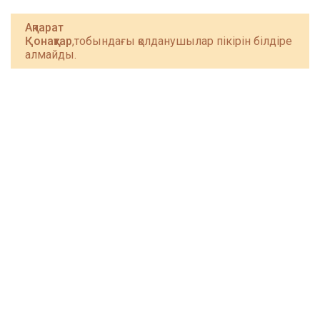
Ақпарат
Қонақтар
,тобындағы қолданушылар пікірін білдіре
алмайды.