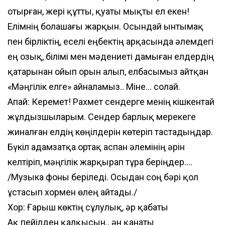
отырған, жері құтты, қуаты мықты ел екен!
Елімнің болашағы жарқын. Осындай ынтымақ
пен бірліктің, еселі еңбектің арқасында әлемдегі
ең озық, білімі мен мәдениеті дамыған елдердің
қатарынан ойып орын алып, елбасымыз айтқан
«Мәңгілік елге» айналамыз.. Міне... солай.
Апай: Керемет! Рахмет сендерге менің кішкентай
жұлдызшыларым. Сендер барлық мерекеге
жиналған елдің көңілдерін көтеріп тастадыңдар.
Бүкіл адамзатқа ортақ аспан әлемінің әрін
келтіріп, мәңгілік жарқырап тұра беріңдер....
/Музыка фоны беріледі. Осыдан соң бәрі қол
ұстасып хормен өлең айтады./
Хор: Ғарыш көктің сұлулық, әр қабаты
Ақ пейілден қалқысын.. ән қанаты