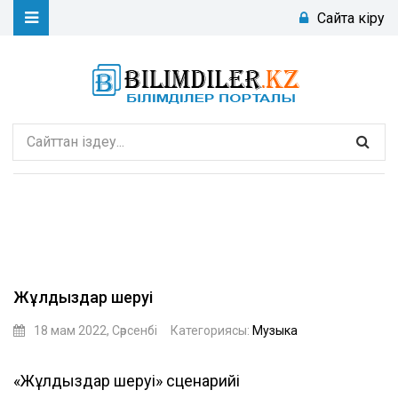
Сайтқа кіру
Жұлдыздар шеруі
18 мам 2022, Сәрсенбі
Категориясы:
Музыка
батырхан
«Жұлдыздар шеруі» сценарийі