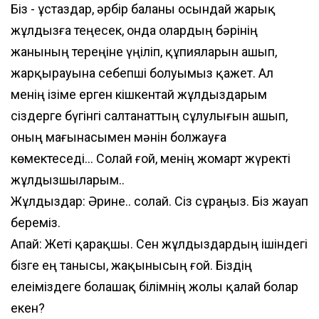
Біз - ұстаздар, әрбір баланы осындай жарық
жұлдызға теңесек, онда олардың бәрінің
жанының тереңіне үңіліп, құпияларын ашып,
жарқырауына себепші болуымыз қажет. Ал
менің ізіме ерген кішкентай жұлдыздарым
сіздерге бүгінгі салтанаттың сұлулығын ашып,
оның мағынасымен мәнін болжауға
көмектеседі... Солай ғой, менің жомарт жүректі
жұлдызшыларым..
Жұлдыздар: Әрине.. солай. Сіз сұраңыз. Біз жауап
береміз.
Апай: Жеті қарақшы. Сен жұлдыздардың ішіндегі
бізге ең танысы, жақынысың ғой. Біздің
елеіміздеге болашақ білімнің жолы қалай болар
екен?