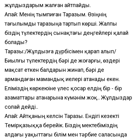
жұлдыздарым жалған айтпайды.
Апай: Менің тымпиған Таразым. Өзіңнің
тағылымды таразыңа тартып көрші. Жалпы
біздің түлектердің сынақтағы деңгейлері қалай
болады?
Таразы:/Жұлдызға дүрбісімен қарап алып/
Биылғы түлектердің бәрі де жоғарғы, өздері
мақсат еткен балдарын жинап, бәрі де
армандаған мамандық иелері атанады екен.
Еліміздің көркеюіне үлес қосар елдің бір - бір
азаматтары атанарына күмәнім жоқ.. Жұлдыздар
солай дейді..
Апай: Айтқаның келсін Таразы. Ендігі кезекті
Темірқазыққа берейік. Біздің мектебіміздің
алдағы уақыттағы білім мен тәрбие саласында