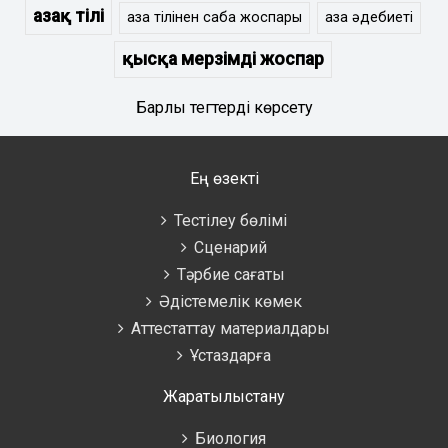
Қазақ тілі
қазақ тілінен сабақ жоспары
қазақ әдебиеті
қысқа мерзімді жоспар
Барлық тегтерді көрсету
Ең өзекті
Тестілеу бөлімі
Сценарий
Тәрбие сағаты
Әдістемелік көмек
Аттестаттау материалдары
Ұстаздарға
Жаратылыстану
Биология