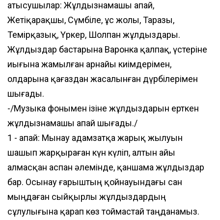
Қатысушылар: Жұлдызнамашы апай,
Жетіқарақшы, Сүмбіле, Құс жолы, Таразы,
Темірқазық, Үркер, Шолпан жұлдыздары.
Жұлдыздар бастарына Варонка қалпақ, үстеріне
иығына жамылған арнайы киімдерімен,
Қолдарына қағаздан жасалынған дүрбілерімен
шығады.
-/Музыка фонымен ізіне жұлдыздарын ерткен
жұлдызнамашы апай шығады./
1 - апай: Мынау адамзатқа жарық жылуын
шашып жарқыраған күн күліп, алтын айы
алмасқан аспан әлемінде, қаншама жұлдыздар
бар. Осынау ғарыштың қойнауындағы сан
мыңдаған сыйқырлы жұлдыздардың
сұлулығына қарап көз тоймастай таңданамыз.