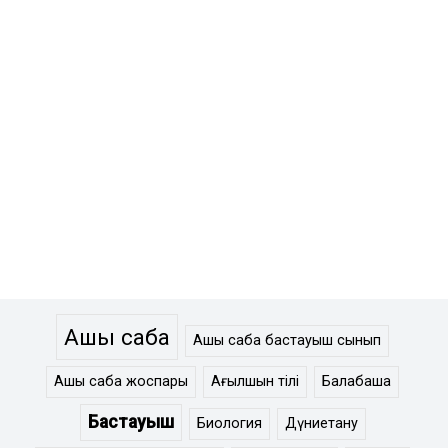
Ашық сабақ
Ашық сабақ бастауыш сынып
Ашық сабақ жоспары
Ағылшын тілі
Балабақша
Бастауыш
Биология
Дүниетану