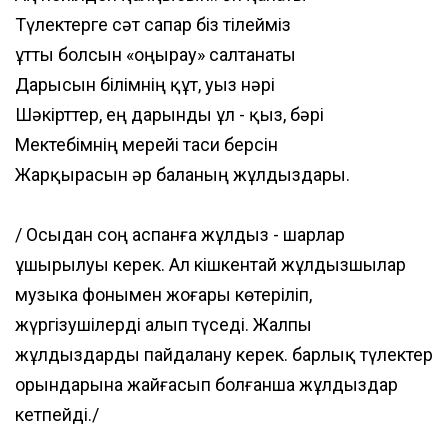
Түлектерге сәт сапар біз тілейміз
Құтты болсын «Қоңырау» салтанаты
Дарысын білімнің құт, уыз нәрі
Шәкірттер, ең дарынды ұл - қыз, бәрі
Мектебімнің мерейі таси берсін
Жарқырасын әр баланың жұлдыздары.
/ Осыдан соң аспанға жұлдыз - шарлар
ұшырылуы керек. Ал кішкентай жұлдызшылар
музыка фонымен жоғары көтеріліп,
жүргізушілерді алып түседі. Жалпы
жұлдыздарды пайдалану керек. барлық түлектер
орындарына жайғасып болғанша жұлдыздар
кетпейді./