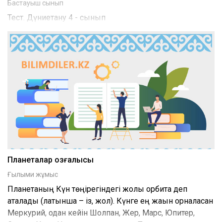
Бастауыш сынып
Тест. Дүниетану 4 - сынып
Планеталар қозғалысы
Ғылыми жұмыс
Планетаның Күн төңірегіндегі жолы орбита деп
аталады (латынша – із, жол). Күнге ең жақын орналасқан
Меркурий, одан кейін Шолпан, Жер, Марс, Юпитер,