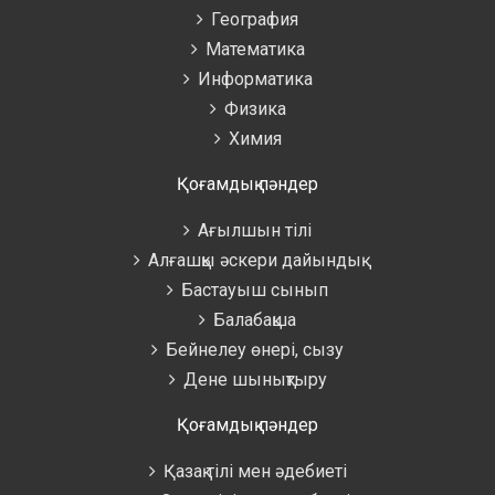
География
Математика
Информатика
Физика
Химия
Қоғамдық пәндер
Ағылшын тілі
Алғашқы әскери дайындық
Бастауыш сынып
Балабақша
Бейнелеу өнері, сызу
Дене шынықтыру
Қоғамдық пәндер
Қазақ тілі мен әдебиеті