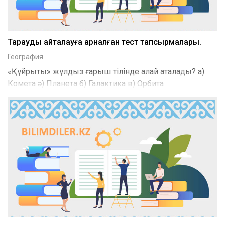
Тарауды қайталауға арналған тест тапсырмалары.
География
«Құйрықты» жұлдыз ғарыш тілінде қалай аталады? а)
Комета ә) Планета б) Галактика в) Орбита