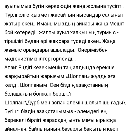
ауылымыз бүгін көркеюдің жаңа жолына түсіпті.
Түрлі елге қызмет жасайтын нысандар салынып
жатыр екен.. Иманымыздың айнасы жаңа Мешіт
бой көтереді.. жалпы ауыл халқының тұрмыс -
тіршілігі бұдан әрі жақсара түседі екен.. Жаңа
жұмыс орындары ашылады.. Өнерімізбен
мәдениетіміз ілгері өрлейді...
Апай: Ендігі кезек менің таң алдында ерекше
жарқырайтын жарығым «Шолпан» жұлдызға
келді. Шолпаным! Сен біздің Қазақстанның
болашағын болжап берші..?
Шолпан:\Дүрбімен аспан әлемін шолып шығады\
Бүгінгі біздің Қазақстанымыз - әлемдегі ең
берекелі бірлігі жарасқан, ынтымағы ырысқа
айналған, байлығының базарлы бақытын көріп