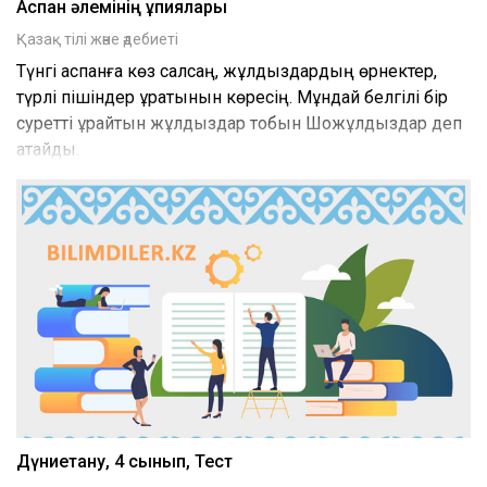
Аспан әлемінің құпиялары
Қазақ тілі және әдебиеті
Түнгі аспанға көз салсаң, жұлдыздардың өрнектер,
түрлі пішіндер құратынын көресің. Мұндай белгілі бір
суретті құрайтын жұлдыздар тобын Шоқжұлдыздар деп
атайды.
Дүниетану, 4 сынып, Тест