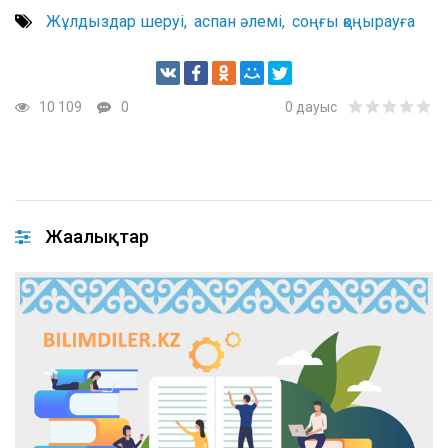
Жұлдыздар шеруі
аспан әлемі
соңғы қоңырауға
.xml
10 109
0
0
дауыс
Жаңалықтар