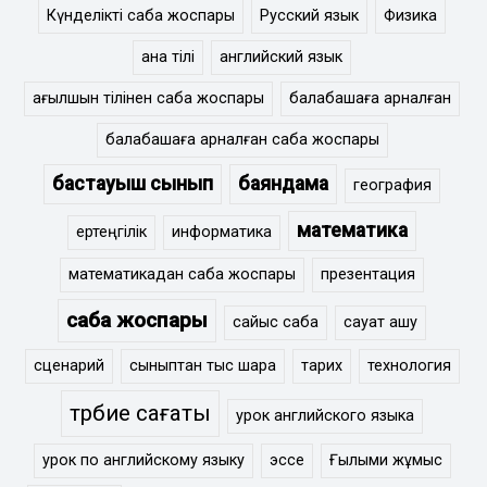
Күнделікті сабақ жоспары
Русский язык
Физика
ана тілі
английский язык
ағылшын тілінен сабақ жоспары
балабақшаға арналған
балабақшаға арналған сабақ жоспары
бастауыш сынып
баяндама
география
математика
ертеңгілік
информатика
математикадан сабақ жоспары
презентация
сабақ жоспары
сайыс сабақ
сауат ашу
сценарий
сыныптан тыс шара
тарих
технология
тәрбие сағаты
урок английского языка
урок по английскому языку
эссе
Ғылыми жұмыс