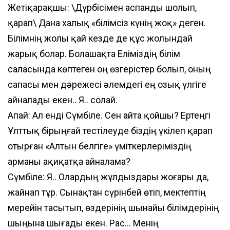
Жетіқарақшы: \Дүрбісімен аспанды шолып,
қарап\ Дана халық «білімсіз күнің жоқ» деген.
Білімнің жолы қай кезде де құс жолындай
жарық болар. Болашақта Еліміздің білім
саласында көптеген оң өзгерістер болып, оның
сапасы мен дәрежесі әлемдегі ең озық үлгіге
айналады екен.. Я.. солай.
Апай: Ал енді Сүмбіле. Сен айта қойшы? Ертеңгі
Ұлттық бірыңғай тестілеуде біздің үкілеп қарап
отырған «Алтын белгіге» үміткерлеріміздің
арманы ақиқатқа айналама?
Сүмбіле: Я.. Олардың жұлдыздары жоғары да,
жайнап тұр. Сынақтан сүрінбей өтіп, мектептің
мерейін тасытып, өздерінің шынайы білімдерінің
шыңына шығады екен. Рас... Менің