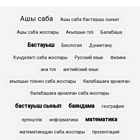
Ашық сабақ
Ашық сабақ бастауыш сынып
Ашық сабақ жоспары
Ағылшын тілі
Балабақша
Бастауыш
Биология
Дүниетану
Күнделікті сабақ жоспары
Русский язык
Физика
ана тілі
английский язык
ағылшын тілінен сабақ жоспары
балабақшаға арналған
балабақшаға арналған сабақ жоспары
бастауыш сынып
баяндама
география
математика
ертеңгілік
информатика
математикадан сабақ жоспары
презентация