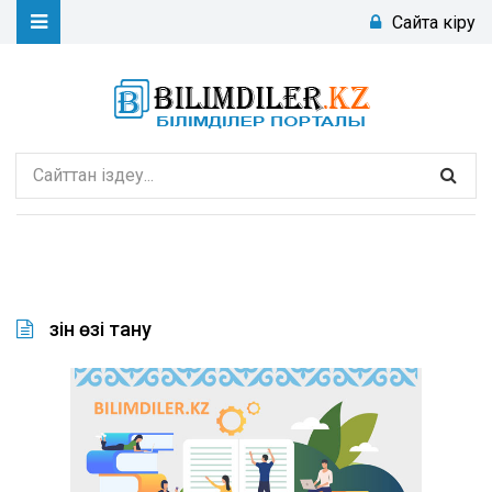
Сайтқа кіру
Өзін өзі тану