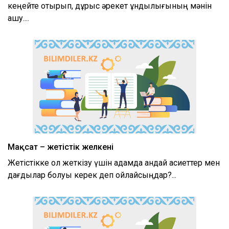
кеңейте отырып, дұрыс әрекет құндылығының мәнін
ашу....
Мақсат – жетістік желкені
Жетістікке қол жеткізу үшін адамда қандай қасиеттер мен
дағдылар болуы керек деп ойлайсыңдар?...