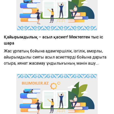
Қайырымдылық – асыл қасиет! Мектептен тыс іс
шара
Жас ұрпақтың бойына адамгершілік, ізгілік, қамқорлық,
қайырымдылық сияқты асыл қасиеттерді бойына дарыта
отыра, қиянат жасамау құндылығының мәнін ашу....