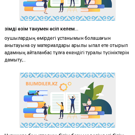
Өзімді өзім танумен өсіп келем...
оқушылардың өмірдегі ұстанымын болашағын
анықтауына оқу материалдары арқылы ықпал ете отырып
адамның қайталанбас тұлға екендігі туралы түсініктерін
дамыту;...