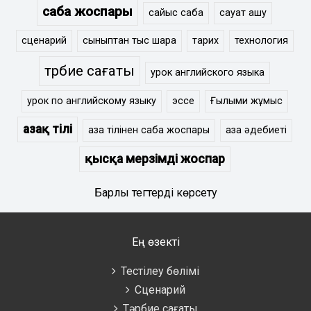
сабақ жоспары
сайыс сабақ
сауат ашу
сценарий
сыныптан тыс шара
тарих
технология
тәрбие сағаты
урок английского языка
урок по английскому языку
эссе
Ғылыми жұмыс
Қазақ тілі
қазақ тілінен сабақ жоспары
қазақ әдебиеті
қысқа мерзімді жоспар
Барлық тегтерді көрсету
Ең өзекті
Тестілеу бөлімі
Сценарий
Тәрбие сағаты