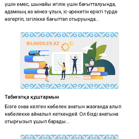
үшін емес, шынайы игілік үшін бағытталуында,
адамның өз мінез-құлқын, іс-әрекетін ерікті түрде
өзгертіп, ізгілікке бағыттап отыруында....
Табиғатқа құштармын
Бізге қонаққа келген көбелек қанатын жазғанда алып
көбелекке айналып кеткендей. Ол бізді қанатына
отырғызып ұшып барады....