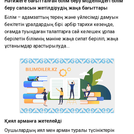
Нәтижеге бағытталған білім беру моделіндегі білім
беру сапасын жетілдірудің жаңа бағыттары
Білім – адамзаттың терең және үйлесімді дамуын
бекітетін құралдардың бірі. әрбір тарихи кезеңде,
қоғамда туындаған талаптарға сай келешек ұрпаққа
берілетін білімнің мәніне жаңа сипат беріліп, жаңа
ұстанымдар қарастырылуда....
Қиял арманға жетелейді
Оқушылардың қиял мен арман туралы түсініктерін