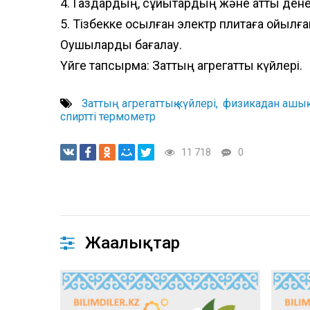
4. Газдардың, сұйықтардың және қатты ден
5. Тізбекке қосылған электр плитаға қойылғ
Оқушыларды бағалау.
Үйге тапсырма: Заттың агрегаттық күйлері.
Заттың агрегаттық күйлері
физикадан ашық 
спиртті термометр
11 718
0
Жаңалықтар