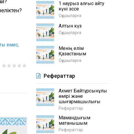
ай?
1 наурыз алғыс айту
күні эссе
неліктен?
Оқушыларға
Алтын күз
Оқушыларға
ты емес
Менің елім
Қазақстаным
Оқушыларға
Рефераттар
Ахмет Байтұрсынұлы
өмірі және
шығармашылығы
Рефераттар
Мамандығым
мақтанышым
Рефераттар