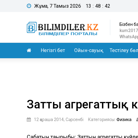
Жұма, 7 Тамыз 2026
13
:
48
:
43
Бізбен б
kum2017
WhatsApp
Негізгі бет
Ойын-сауық
Тестілеу бөл
Заттың агрегаттық к
12 қараша 2014, Сәрсенбі
Категориясы:
Физика
Сабақтың тақырыбы: Заттың агрегаттық күйле