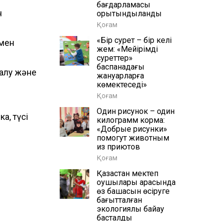
бағдарламасы
н
қорытындыланды
Қоғам
«Бір сурет – бір келі
імен
жем: «Мейірімді
суреттер»
баспанадағы
алқу және
жануарларға
көмектеседі»
Қоғам
Один рисунок – один
а, түсі
килограмм корма:
«Добрые рисунки»
помогут животным
из приютов
Қоғам
Қазақстан мектеп
оқушылары арасында
өз бақшасын өсіруге
бағытталған
экологиялық байқау
басталды