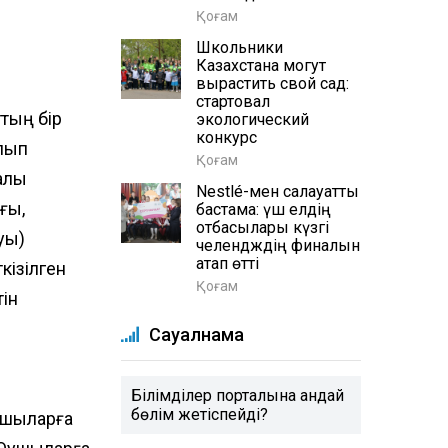
Қоғам
Школьники
Казахстана могут
вырастить свой сад:
стартовал
ттың бір
экологический
конкурс
олып
Қоғам
алық
Nestlé-мен салауатты
ғы,
бастама: үш елдің
отбасылары күзгі
уы)
челендждің финалын
атап өтті
кізілген
Қоғам
тін
Сауалнама
Білімділер порталына қандай
бөлім жетіспейді?
ушыларға