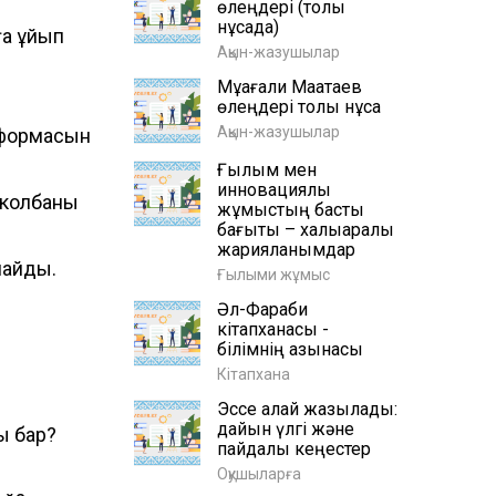
өлеңдері (толық
нұсқада)
а құйып
Ақын-жазушылар
Мұқағали Мақатаев
өлеңдері толық нұсқа
Ақын-жазушылар
 формасын
Ғылым мен
инновациялық
н колбаны
жұмыстың басты
бағыты – халықаралық
жарияланымдар
амайды.
Ғылыми жұмыс
Әл-Фараби
кітапханасы -
білімнің қазынасы
Кітапхана
Эссе қалай жазылады:
дайын үлгі және
зы бар?
пайдалы кеңестер
Оқушыларға