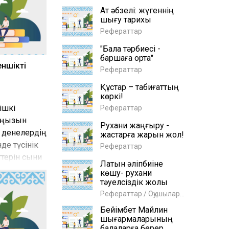
Ат әбзелі: жүгеннің
шығу тарихы
Рефераттар
"Бала тәрбиесі -
баршаға ортақ"
ншiктi
Рефераттар
Құстар – табиғаттың
көркі!
 ішкі
Рефераттар
аңызын
Рухани жаңғыру -
ы денелердің
жастарға жарқын жол!
де түсінік
Рефераттар
ттерін сыни
Латын әліпбиіне
ларды
көшу- рухани
дің
тәуелсіздік жолы
Рефераттар / Оқушыларға
Бейімбет Майлин
шығармаларының
балаларға берер