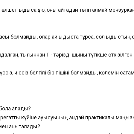
өлшеп ыдысқа құю, оны қайтадан төгіп алмай мензуркағ
масы болмайды, олар қай ыдыста тұрса, сол ыдыстың
ндалған, тығыннан Г - тәрізді шыны түтікше өткізілге
ссіз, иіссіз белгілі бір пішіні болмайды, көлемін сақт
е бола алады?
р агрегаттық күйіне ауысуының қандай практикалық маңы
емен анықталады?