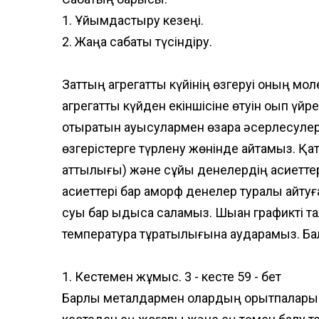
1. Ұйымдастыру кезеңі.
2. Жаңа сабақты түсіндіру.
Заттың агрегаттық күйінің өзгеруі оның мо
агрегаттық күйден екіншісіне өтуін оқып ү
отыратын ауысулармен өзара әсерлесулер ж
өзгерістерге түрлену жөнінде айтамыз. Қа
қаттылығы) және сұйық денелердің қасиетте
қасиеттері бар аморф денелер туралы айтуғ
суы бар ыдысқа саламыз. Шыққан графикті т
температура тұрақтылығына аударамыз. Ба
1. Кестемен жұмыс. 3 - кесте 59 - бет
Барлық металдармен олардың қорытпалары 