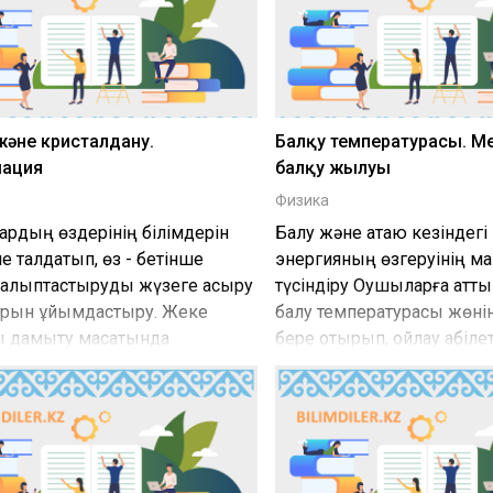
және кристалдану.
Балқу температурасы. Ме
мация
балқу жылуы
Физика
ардың өздерінің білімдерін
Балқу және қатаю кезіндегі
е талдатып, өз - бетінше
энергияның өзгеруінің м
і қалыптастыруды жүзеге асыру
түсіндіру Оқушыларға қатт
рын ұйымдастыру. Жеке
балқу температурасы жөнін
ы дамыту мақсатында
бере отырып, ойлау қабіле
ттерін дамыту шараларын жасау.
тұрғыдан дамыту. Оқушы
табиғаттағы қатты денелер
маңызын ескере