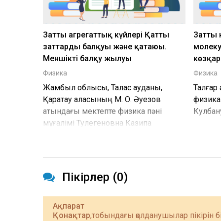
Заттың агрегаттық күйлері Қатты
Заттың
заттардың балқуы және қатаюы.
молек
Меншікті балқу жылуы
көзқара
Физика
Физика
Жамбыл облысы, Талас ауданы,
Талғар
Қаратау қаласының М. О. Әуезов
физика 
атындағы мектепте физика пәні
Кулбан
мұғалімі Тулегеновна Казипа
Абдираманова
Пікірлер (0)
Ақпарат
Қонақтар
,тобындағы қолданушылар пікірін б