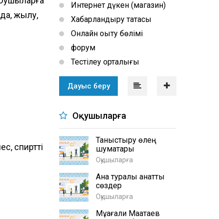
Оқушыларға
Интернет дүкен (магазин)
да, жылу,
Хабарландыру тақтасы
Онлайн оқыту бөлімі
форум
Тестілеу орталығы
Дауыс беру
Оқушыларға
Таныстыру өлең
с, спиртті
шумақтары
Оқушыларға
Ана туралы қанатты
сөздер
Оқушыларға
Мұқағали Мақатаев