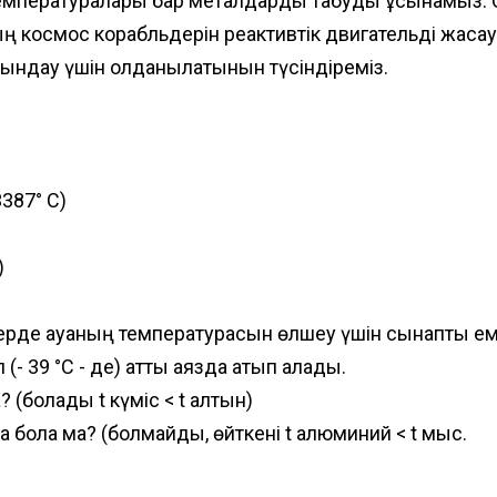
 температуралары бар металдарды табуды ұсынамыз. 
ң космос корабльдерін реактивтік двигательді жасау
ндау үшін қолданылатынын түсіндіреміз.
387° С)
)
ктерде ауаның температурасын өлшеу үшін сынапты еме
39 °С - де) қатты аязда қатып қалады.
? (болады t күміс < t алтын)
 бола ма? (болмайды, өйткені t алюминий < t мыс.