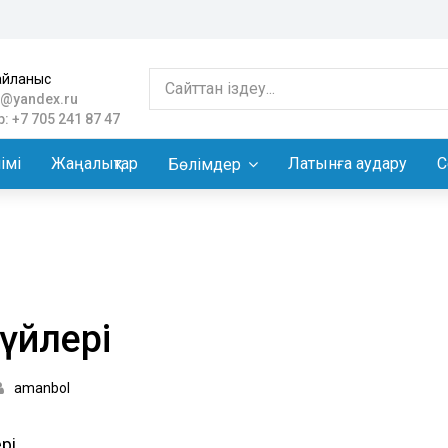
айланыс
@yandex.ru
: +7 705 241 87 47
імі
Жаңалықтар
Латынға аудару
С
Бөлімдер
үйлері
amanbol
рі