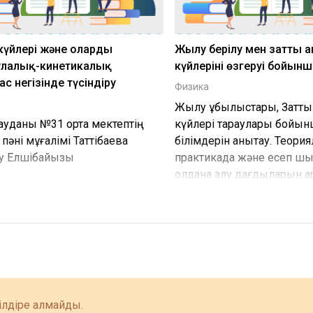
 күйлері және оларды
Жылу берілу мен заттың 
улалық-кинетикалық
күйлерінің өзгеруі бойын
с негізінде түсіндіру
Физика
Жылу құбылыстары, Заттың
 ауданы №31 орта мектептің
күйлері тараулары бойын
пәні мұғалімі Таттібаева
білімдерін анықтау. Теория
у Елшібайқызы
практикада және есеп шы
қолдана алу дағдыларын а
ілдіре алмайды.