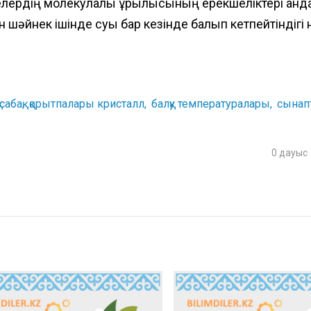
елердің молекулалық құрылысының ерекшеліктері қанд
ан шәйнек ішінде суы бар кезінде балқып кетпейтіндігі 
сабақ
қорытпалары кристалл
балқу температуралары
сынап
0
дауыс