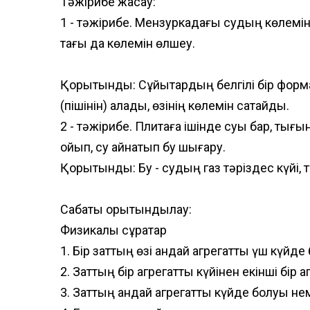
Тәжірибе жасау:
1 - тәжірибе. Мензуркадағы судың көлемін 
тағы да көлемін өлшеу.
Қорытынды: Сұйықтардың белгілі бір фор
(пішінін) алады, өзінің көлемін сақтайды.
2 - тәжірибе. Плитаға ішінде суы бар, тығы
қойып, су қайнатып бу шығару.
Қорытынды: Бу - судың газ тәріздес күйі, тү
Сабақты қорытындылау:
Физикалық сұрақтар
1. Бір заттың өзі қандай агрегаттық үш күйд
2. Заттың бір агрегаттық күйінен екінші бі
3. Заттың қандай агрегаттық күйде болуы н