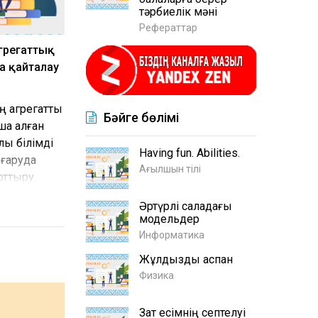
тәрбиелік мәні
Рефераттар
агрегаттық
ша қайталау
 агрегаттық
Бәйге бөлімі
ша алған
лық білімді
Having fun. Abilities.
ғаруда
Ағылшын тілі
рттыру.
Әртүрлі саладағы
модельдер
Информатика
Жұлдызды аспан
Физика
Зат есімнің септелуі