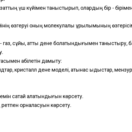
 заттың үш күйімен таныстырып, олардың бір - біріме
күйінің өзгеруі оның молекулалық құрылымының өзгеріс
 газ, сұйық, қатты дене болатындығымен таныстыру, б
у.
асымен қабілетін дамыту:
лайдтар, кристалл дене моделі, қатынас ыдыстар, мензурк
лемін сақтай алатындығын көрсету.
 ретпен орналасуын көрсету.