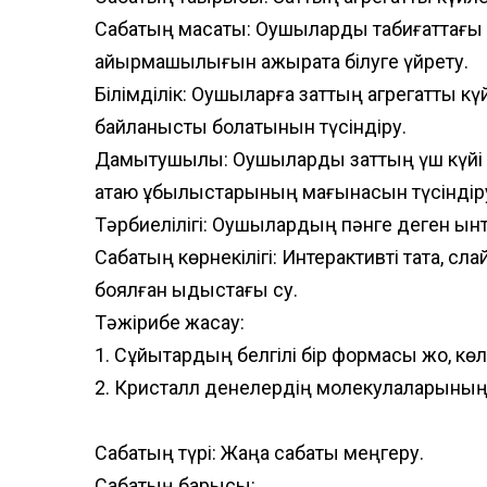
Сабақтың мақсаты: Оқушыларды табиғаттағы
айырмашылығын ажырата білуге үйрету.
Білімділік: Оқушыларға заттың агрегаттық 
байланысты болатынын түсіндіру.
Дамытушылық: Оқушыларды заттың үш күйі -
қатаю құбылыстарының мағынасын түсіндір
Тәрбиелілігі: Оқушылардың пәнге деген ынт
Сабақтың көрнекілігі: Интерактивті тақта, с
боялған ыдыстағы су.
Тәжірибе жасау:
1. Сұйықтардың белгілі бір формасы жоқ, кө
2. Кристалл денелердің молекулаларының
Сабақтың түрі: Жаңа сабақты меңгеру.
Сабақтың барысы: