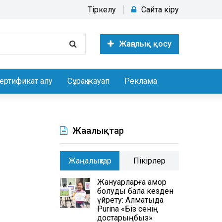
Тіркелу
Сайтқа кіру
Жаңалық қосу
ертификат алу
Сұрақ жауап
Реклама
Жаңалықтар
Жаңалықтар
Пікірлер
Жануарларға қамқор
болуды бала кезден
үйрету: Алматыда
Purina «Біз сенің
достарыңбыз»