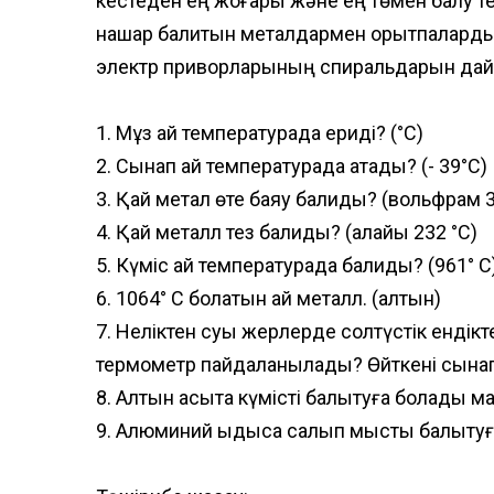
кестеден ең жоғары және ең төмен балқу
нашар балқитын металдармен қорытпаларды
электр приворларының спиральдарын дайы
1. Мұз қай температурада ериді? (°С)
2. Сынап қай температурада қатады? (- 39°С)
3. Қай метал өте баяу балқиды? (вольфрам 3
4. Қай металл тез балқиды? (қалайы 232 °С)
5. Күміс қай температурада балқиды? (961° С
6. 1064° С болатын қай металл. (алтын)
7. Неліктен суық жерлерде солтүстік енді
термометр пайдаланылады? Өйткені сынап (- 
8. Алтын қасықта күмісті балқытуға болады ма
9. Алюминий ыдысқа салып мысты балқытуға