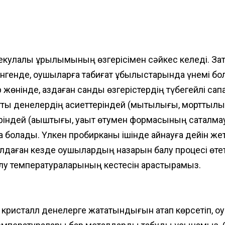
лекулалық құрылымының өзгерісімен сәйкес келеді. За
йренгенде, оқушыларға табиғат құбылыстарында үнемі б
өнінде, аздаған сандық өзгерістердің түбегейлі сап
тты денелердің қасиеттеріндей (мықтылығы, морттылы
ріндей (аққыштығы, уақыт өтумен формасының сақталма
а болады. Үлкен пробирканы ішінде қайнауға дейін жет
алдаған кезде оқушылардың назарын балқу процесі өте
лқу температураларының кестесін қарастырамыз.
кристалл денелерге жататындығын атап көрсетіп, оқ