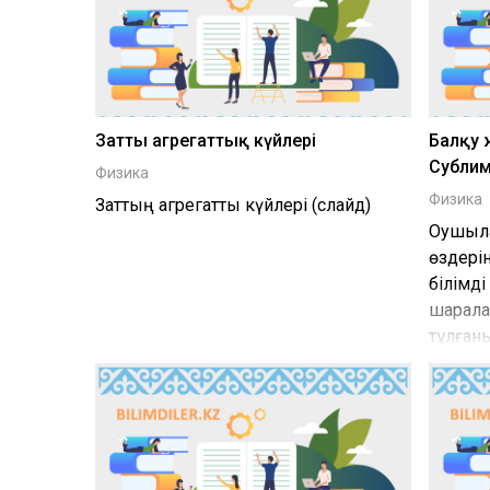
Заттың агрегаттық күйлері
Балқу 
Субли
Физика
Физика
Заттың агрегаттық күйлері (слайд)
Оқушыл
өздерін
білімд
шарала
тұлған
қабіле