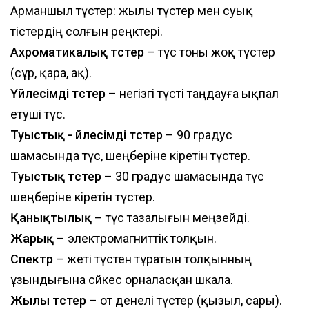
Арманшыл түстер: жылы түстер мен суық
тістердің солғын реңктері.
Ахроматикалық түстер
– түс тоны жоқ түстер
(сұр, қара, ақ).
Үйлесімді түстер
– негізгі түсті таңдауға ықпал
етуші түс.
Туыстық - үйлесімді түстер
– 90 градус
шамасында түс, шеңберіне кіретін түстер.
Туыстық түстер
– 30 градус шамасында түс
шеңберіне кіретін түстер.
Қанықтылық
– түс тазалығын меңзейді.
Жарық
– электромагниттік толқын.
Спектр
– жеті түстен тұратын толқынның
ұзындығына сәйкес орналасқан шкала.
Жылы түстер
– от денелі түстер (қызыл, сары).