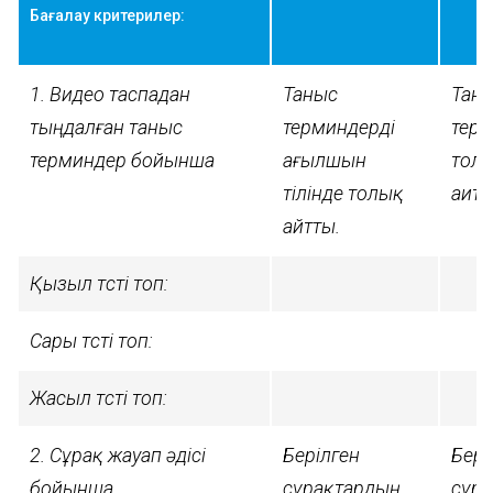
Бағалау критерилер:
1. Видео таспадан
Таныс
Тан
тыңдалған таныс
терминдерді
терм
терминдер бойынша
ағылшын
тол
тілінде толық
аита
айтты.
Қызыл түсті топ:
Сары түсті топ:
Жасыл түсті топ:
2. Сұрақ жауап әдісі
Берілген
Бері
бойынша
сұрақтардың
сұр