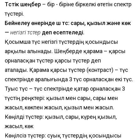
Түстік шеңбер
– бір - біріне біркелкі өтетін спектр
түстері.
Бейнелеу өнерінде үш түс: сары, қызыл және көк
—
негізгі түстер
деп есептеледі
.
Қосымша түс негізгі түстердің қосындысы
арқылы алынады. Шеңберде қарама – қарсы
орналасқан түстер қарсы түстер деп
аталады. Қарама қарсы түстер (контраст) – түс
спектрінде аралығында 3 түс орналасқан екі түс.
Туыс түс – түс спектрінде қатар орналасқан 3
түстің реңктері: қызыл мен сары, сары мен
жасыл, көкпен жасыл, қызыл мен жасыл.
Көңілді түстер: қызыл, сары, күрең қызыл,
жасыл, көк
Көңілсіз түстер: суық түстердің қосындысы