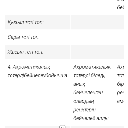
бейн
Қызыл түсті топ:
Сары түсті топ:
Жасыл түсті топ:
4. Ахроматикалық
Ахроматикалық
Ахр
түстердібейнелеубойынша
түстерді біледі,
түсте
анық
бірақ
бейнеленген
реңк
олардың
емес
реңктерін
бейнелей алды.