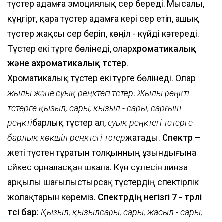
түстер адамға эмоциялық әсер береді. Мысалы,
күңгірт, қара түстер адамға кері әсер етіп, ашық
түстер жақсы әсер беріп, көңіл - күйді көтереді.
Түстер екі түрге бөлінеді, олар
хроматикалық
және ахроматикалық түстер
.
Хроматикалық түстер екі түрге бөлінеді. Олар
жылы және суық реңктегі түстер
.
Жылы реңкті
түстерге қызыл, сары, қызыл - сары, сарғыш
реңкті
барлық түстер ал,
суық реңктегі түстерге
барлық көкшіл реңктегі түстер
жатады.
Спектр
–
жеті түстен тұратын толқынның ұзындығына
сәйкес орналасқан шкала. Күн сәулесін линза
арқылы шағылыстырсақ түстердің спектірлік
жолақтарын көреміз.
Спектрдің негізгі 7 - түрлі
түсі бар:
Қызыл, қызылсары, сары, жасыл - сары,