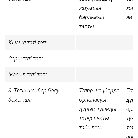
жауабын
жау
барлығын
аит
тапты
Қызыл түсті топ:
Сары түсті топ:
Жасыл түсті топ:
3. Түстік шеңбер бояу
Түстер шеңберде
Түст
бойынша
орналасуы
дұр
дұрыс, туынды
орна
түстер нақты
туы
табылған.
түст
аны