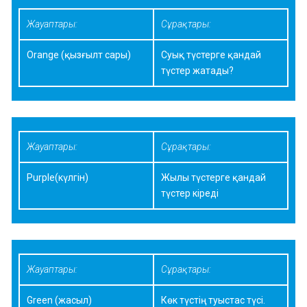
Жауаптары:
Сұрақтары:
Orange (қызғылт сары)
Суық түстерге қандай
түстер жатады?
Жауаптары:
Сұрақтары:
Purple(күлгін)
Жылы түстерге қандай
түстер кіреді
Жауаптары:
Сұрақтары:
Green (жасыл)
Көк түстің туыстас түсі.