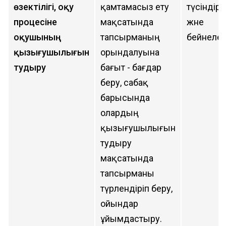
өзектілігі, оқу
қамтамасыз ету
түсіндіру
процесіне
мақсатында
және
оқушының
тапсырманың
бейнелеу
қызығушылығын
орындалуына
тудыру
бағыт - бағдар
беру, сабақ
барысында
олардың
қызығушылығын
тудыру
мақсатында
тапсырманы
түрлендіріп беру,
ойындар
ұйымдастыру.