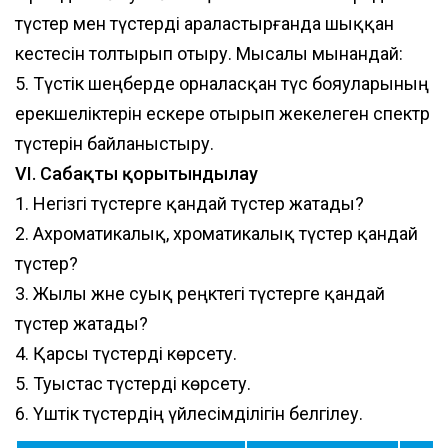
түстер мен түстерді араластырғанда шыққан
кестесін толтырып отыру. Мысалы мынандай:
5. Түстік шеңберде орналасқан түс бояуларының
ерекшеліктерін ескере отырып жекелеген спектр
түстерін байланыстыру.
VI. Сабақты қорытындылау
1. Негізгі түстерге қандай түстер жатады?
2. Ахроматикалық, хроматикалық түстер қандай
түстер?
3. Жылы және суық реңктегі түстерге қандай
түстер жатады?
4. Қарсы түстерді көрсету.
5. Туыстас түстерді көрсету.
6. Үштік түстердің үйлесімділігін белгілеу.