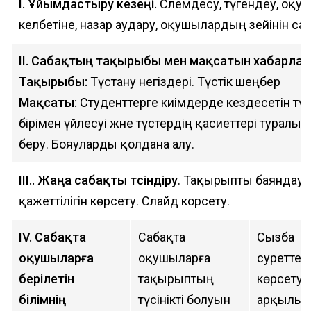
І. Ұйымдастыру кезеңі.
Сәлемдесу, түгендеу, оқ
келбетіне, назар аудару, оқушылардың зейінін са
ІІ. Сабақтың тақырыбы мен мақсатын хабарлау
Тақырыбы:
Түстану негіздері. Түстік шеңбер
Мақсаты:
Студенттерге киімдерде кездесетін түс
бірімен үйлесуі және түстердің қасиеттері туралы т
беру. Бояуларды қолдана алу.
ІІІ.. Жаңа сабақты түсіндіру
. Тақырыпты баяндау
қажеттілігін көрсету. Слайд корсету.
IV. Сабақта
Сабақта
Сызба
оқушыларға
оқушыларға
суреттер
берілетін
тақырыптың
көрсету
білімнің
түсінікті болуын
арқылы