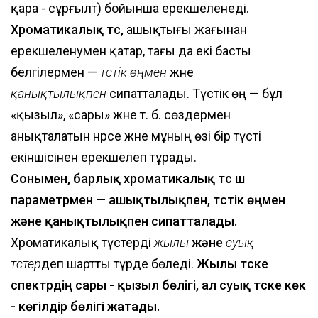
қара - сұрғылт) бойынша ерекшеленеді.
Хроматикалық түс,
ашықтығы жағынан
ерекшеленумен қатар, тағы да екі басты
белгілермен —
түстік өңмен
және
қанықтылықпен
сипатталады. Түстік өң — бұл
«қызыл», «сары» және т. б. сөздермен
анықталатын нәрсе және мұның өзі бір түсті
екіншісінен ерекшелеп тұрады.
Сонымен, барлық хроматикалық түс үш
параметрмен — ашықтылықпен, түстік өңмен
және қанықтылықпен сипатталады.
Хроматикалық түстерді
жылы
және
суық
түстер
деп шартты түрде бөледі.
Жылы түске
спектрдің сары - қызыл бөлігі, ал суық түске көк
- көгілдір бөлігі жатады.