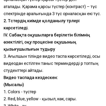
аталады. Қарама қарсы түстер (контраст) – түс
спектрінде аралығында 3 түс орналасқан екі түс.
2. Түстердің киімде қолданылу түрлері
көрсетіледі.
IV. Сабақта оқушыларға берілетін білімнің
өзектілігі, оқу процесіне оқушының
қызығушылығын тудыру
3. Ағылшын тілінде видео таспа көрсетіледі, осы
видеодан естілген таныс терминдерді әр топтың
студенттері айтады.
Видео таспада кездескен:
(Мысалы)
1. Colors - түстер
2. Red, blue, yellow - қызыл, көк, сары.
3. White - ақ