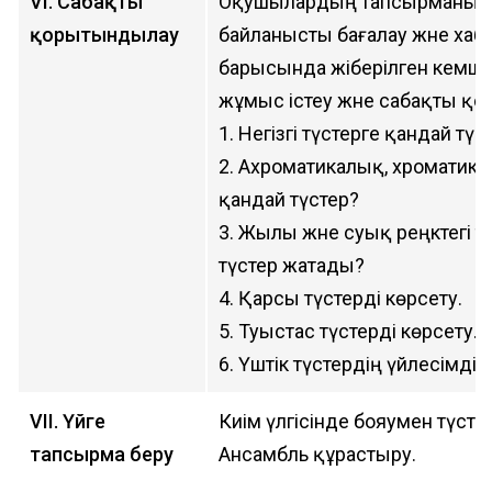
VI. Сабақты
Оқушылардың тапсырманы 
қорытындылау
байланысты бағалау және хаб
барысында жіберілген кемшіл
жұмыс істеу және сабақты қ
1. Негізгі түстерге қандай тү
2. Ахроматикалық, хроматика
қандай түстер?
3. Жылы және суық реңктегі т
түстер жатады?
4. Қарсы түстерді көрсету.
5. Туыстас түстерді көрсету.
6. Үштік түстердің үйлесімділі
VII. Үйге
Киім үлгісінде бояумен түстер
тапсырма беру
Ансамбль құрастыру.