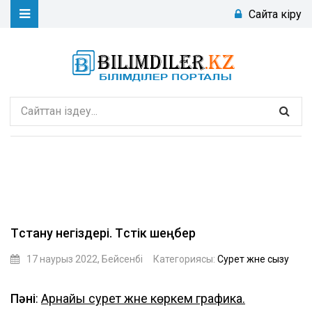
Сайтқа кіру
Түстану негіздері. Түстік шеңбер
17 наурыз 2022, Бейсенбі
Категориясы:
Сурет және сызу
sadullaevaaidana
Пәні
:
Арнайы сурет және көркем графика.