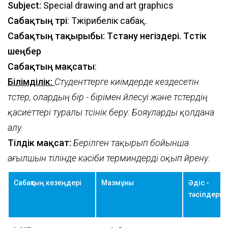
Subject:
Special drawing and art graphics
Сабақтың түрі
: Тәжірибелік сабақ.
Сабақтың тақырыбы: Түстану негіздері. Түстік
шеңбер
Сабақтың мақсаты
:
Білімділік:
Студенттерге киімдерде кездесетін
түстер, олардың бір - бірімен үйлесуі және түстердің
қасиеттері туралы түсінік беру.
Бояуларды қолдана
алу.
Тілдік мақсат:
Берілген тақырып бойынша
ағылшын тілінде кәсіби терминдерді оқып үйрену.
Сабақтың кезеңдері
Мазмұны
Әдіс -
тәсілдері