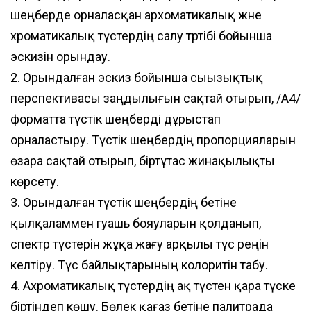
шеңберде орналасқан архоматикалық және
хроматикалық түстердің салу тәртібі бойынша
эскизін орындау.
2. Орындалған эскиз бойынша сыызықтық
перспективасы заңдылығын сақтай отырып, /А4/
форматта түстік шеңберді дұрыстап
орналастыру. Түстік шеңбердің пропорцияларын
өзара сақтай отырып, біртұтас жинақылықты
көрсету.
3. Орындалған түстік шеңбердің бетіне
қылқаламмен гуашь бояуларын қолданып,
спектр түстерін жұқа жағу арқылы түс реңін
келтіру. Түс байлықтарының колоритін табу.
4. Ахроматикалық түстердің ақ түстен қара түске
біртіндеп көшу. Бөлек қағаз бетіне палитрада