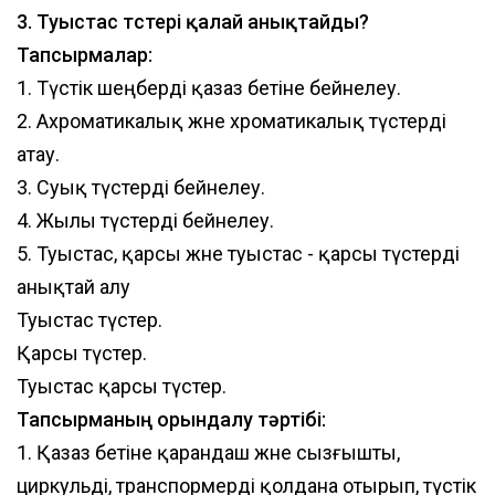
3. Туыстас түстері қалай анықтайды?
Тапсырмалар:
1. Түстік шеңберді қазаз бетіне бейнелеу.
2. Ахроматикалық және хроматикалық түстерді
атау.
3. Суық түстерді бейнелеу.
4. Жылы түстерді бейнелеу.
5. Туыстас, қарсы және туыстас - қарсы түстерді
анықтай алу
Туыстас түстер.
Қарсы түстер.
Туыстас қарсы түстер.
Тапсырманың орындалу тәртібі:
1. Қазаз бетіне қарандаш және сызғышты,
циркульді, транспормерді қолдана отырып, түстік