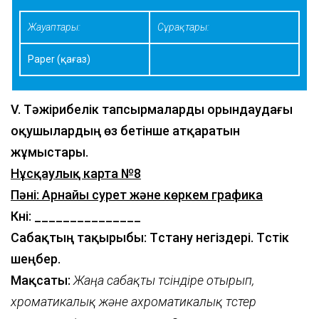
Жауаптары:
Сұрақтары:
Paper (қағаз)
V. Тәжірибелік тапсырмаларды орындаудағы
оқушылардың өз бетінше атқаратын
жұмыстары.
Нұсқаулық карта №8
Пәні: Арнайы сурет және көркем графика
Күні: _______________
Сабақтың тақырыбы: Түстану негіздері. Түстік
шеңбер.
Мақсаты:
Жаңа сабақты түсіндіре отырып,
хроматикалық және ахроматикалық түстер