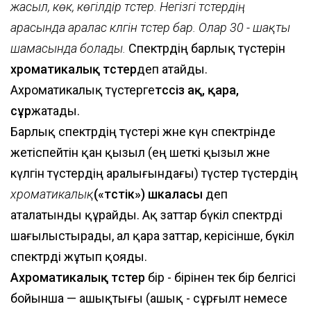
жасыл, көк, көгілдір түстер. Негізгі түстердің
арасында аралас күлгін түстер бар. Олар 30 - шақты
шамасында болады.
Спектрдің барлық түстерін
хроматикалық түстер
деп атайды.
Ахроматикалық түстерге
түссіз ақ, қара,
сұр
жатады.
Барлық спектрдің түстері және күн спектрінде
жетіспейтін қан қызыл (ең шеткі қызыл және
күлгін түстердің аралығындағы) түстер түстердің
хроматикалық
(«түстік») шкаласы
деп
аталатынды құрайды. Ақ заттар бүкіл спектрді
шағылыстырады, ал қара заттар, керісінше, бүкіл
спектрді жұтып қояды.
Ахроматикалық түстер
бір - бірінен тек бір белгісі
бойынша — ашықтығы (ашық - сұрғылт немесе