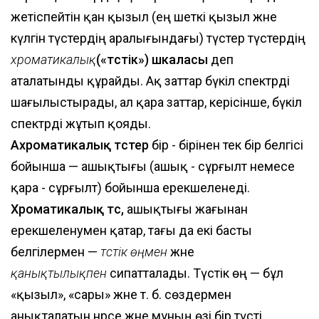
жетіспейтін қан қызыл (ең шеткі қызыл және
күлгін түстердің аралығындағы) түстер түстердің
хроматикалық
(«түстік») шкаласы
деп
аталатынды құрайды. Ақ заттар бүкіл спектрді
шағылыстырады, ал қара заттар, керісінше, бүкіл
спектрді жұтып қояды.
Ахроматикалық түстер
бір - бірінен тек бір белгісі
бойынша — ашықтығы (ашық - сұрғылт немесе
қара - сұрғылт) бойынша ерекшеленеді.
Хроматикалық түс,
ашықтығы жағынан
ерекшеленумен қатар, тағы да екі басты
белгілермен —
түстік өңмен
және
қанықтылықпен
сипатталады. Түстік өң — бұл
«қызыл», «сары» және т. б. сөздермен
анықталатын нәрсе және мұның өзі бір түсті