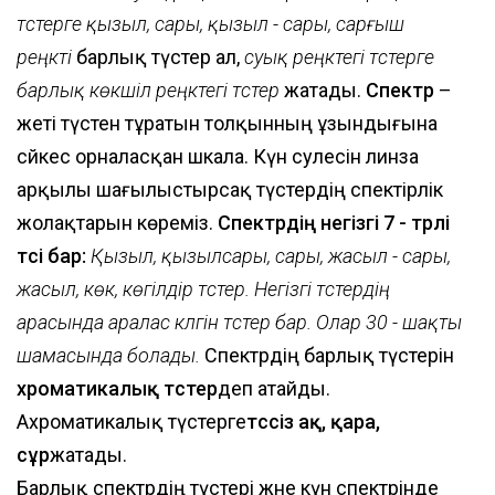
түстерге қызыл, сары, қызыл - сары, сарғыш
реңкті
барлық түстер ал,
суық реңктегі түстерге
барлық көкшіл реңктегі түстер
жатады.
Спектр
–
жеті түстен тұратын толқынның ұзындығына
сәйкес орналасқан шкала. Күн сәулесін линза
арқылы шағылыстырсақ түстердің спектірлік
жолақтарын көреміз.
Спектрдің негізгі 7 - түрлі
түсі бар:
Қызыл, қызылсары, сары, жасыл - сары,
жасыл, көк, көгілдір түстер. Негізгі түстердің
арасында аралас күлгін түстер бар. Олар 30 - шақты
шамасында болады.
Спектрдің барлық түстерін
хроматикалық түстер
деп атайды.
Ахроматикалық түстерге
түссіз ақ, қара,
сұр
жатады.
Барлық спектрдің түстері және күн спектрінде