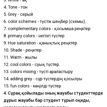
4. Tone - тон
5. Greу - серый
6. color schemes - түстік шеңбер (схемы).
7. complementary colors - қосымша реңктер
8. primary colors - негізгі түстер
9. Hue saturation - қанықтық реңктер
10. Shade - реңктер
11. Warm - жылы
12. cool colors - суық түстер.
13. colors mixing - түсті араластыру
14. adding grey - сұр түстердің қосылуы
15. fun colors - көңілді түстер
4. Сұрақ қойылады оның жауабы студенттерде
дұрыс жауабы бар студент тұрып оқиды,