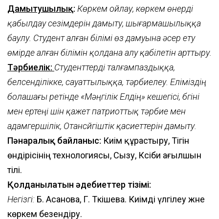
Дамытушылық
:
Көркем ойлау, көркем өнерді
қабылдау сезімдерін дамыту, шығармашылыққа
баулу. Студент алған білімі өз дамуына әсер ету
өмірде алған білімін қолдана алу қабілетін арттыру.
Тәрбиелік:
Студенттерді талғампаздыққа,
белсенділікке, сауаттылыққа, тәрбиелеу. Еліміздің
болашағы ретінде «Мәңгілік Елдің» кешегісі, бүгіні
мен ертеңі үшін қажет патриоттық тәрбие мен
адамгершілік, Отансүйгіштік қасиеттерін дамыту.
Пәнаралық байланыс:
Киім құрастыру, Тігін
өндірісінің технологиясы, Сызу, Кәсіби ағылшын
тілі.
Қолданылатын әдебиеттер тізімі:
Негізгі:
Б. Асанова, Г. Тәкішева. Киімді үлгілеу және
көркем безендіру.