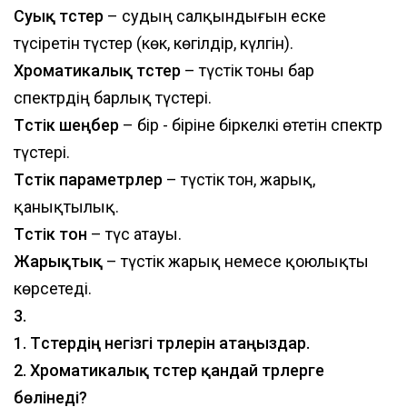
Суық түстер
– судың салқындығын еске
түсіретін түстер (көк, көгілдір, күлгін).
Хроматикалық түстер
– түстік тоны бар
спектрдің барлық түстері.
Түстік шеңбер
– бір - біріне біркелкі өтетін спектр
түстері.
Түстік параметрлер
– түстік тон, жарық,
қанықтылық.
Түстік тон
– түс атауы.
Жарықтық
– түстік жарық немесе қоюлықты
көрсетеді.
3.
1. Түстердің негізгі түрлерін атаңыздар.
2. Хроматикалық түстер қандай түрлерге
бөлінеді?