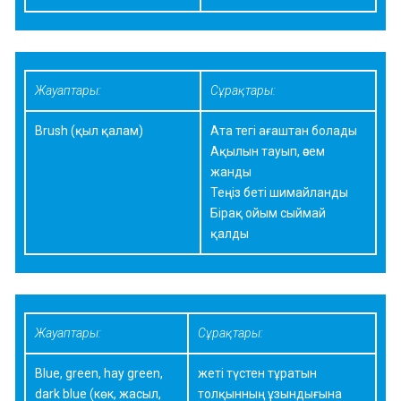
Жауаптары:
Сұрақтары:
Brush (қыл қалам)
Ата тегі ағаштан болады
Ақылын тауып, әсем
жанды
Теңіз беті шимайланды
Бірақ ойым сыймай
қалды
Жауаптары:
Сұрақтары:
Blue, green, hay green,
жеті түстен тұратын
dark blue (көк, жасыл,
толқынның ұзындығына