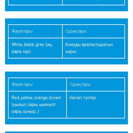
Жауаптары:
Сұрақтары:
White, black, grey. (ақ,
Бояуды араластыратын
қара, сұр)
ыдыс.
Жауаптары:
Сұрақтары:
Red, yellow, orange, brown.
Негізгі түстер.
(қызыл, сары, қызғылт
сары, қоңыр, )