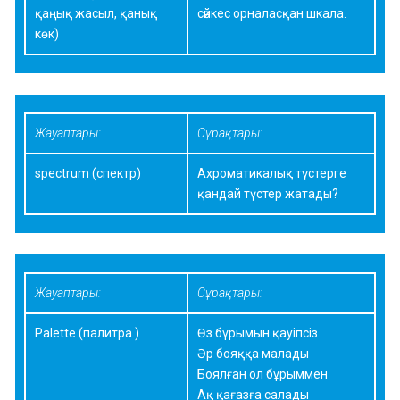
қаңық жасыл, қанық
сәйкес орналасқан шкала.
көк)
Жауаптары:
Сұрақтары:
spectrum (спектр)
Ахроматикалық түстерге
қандай түстер жатады?
Жауаптары:
Сұрақтары:
Palette (палитра )
Өз бұрымын қауіпсіз
Әр бояққа малады
Боялған ол бұрыммен
Ақ қағазға салады