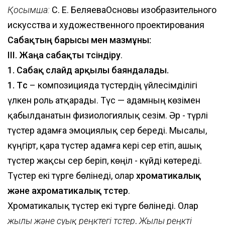
Қосымша:
C. Е. БеляеваОсновы изобразительного
искусства и художественного проектирования
Сабақтың барысы мен мазмұны:
ІІІ. Жаңа сабақты түсіндіру
.
1. Сабақ слайд арқылы баяндалады.
1. Түс
– композицияда түстердің үйлесімділігі
үлкен роль атқарады. Түс — адамның көзімен
қабылданатын физиологиялық сезім. Әр - түрлі
түстер адамға эмоциялық әсер береді. Мысалы,
күңгірт, қара түстер адамға кері әсер етіп, ашық
түстер жақсы әсер беріп, көңіл - күйді көтереді.
Түстер екі түрге бөлінеді, олар
хроматикалық
және ахроматикалық түстер
.
Хроматикалық түстер екі түрге бөлінеді. Олар
жылы және суық реңктегі түстер
.
Жылы реңкті