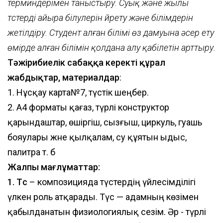
терминдерімен таныстыру. Суық және жылы
түстерді айыра білулерін үйрету және білімдерін
жетілдіру. Студент алған білімі өз дамуына әсер ету
өмірде алған білімін қолдана алу қабілетін арттыру.
Тәжірибиелік сабаққа керекті құрал
жабдықтар, материалдар
:
1. Нұсқау карта№7, түстік шеңбер.
2. А4 форматы қағаз, түрлі конструктор
қарындаштар, өшіргіш, сызғыш, циркуль, гуашь
бояулары және қылқалам, су құятын ыдыс,
палитра т. б
Жалпы мағлұматтар:
1. Түс
– композицияда түстердің үйлесімділігі
үлкен роль атқарады. Түс — адамның көзімен
қабылданатын физиологиялық сезім. Әр - түрлі