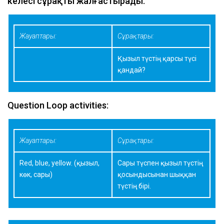
келесі сұрақты жалғастырады.
Жауаптары:
Сұрақтары:
Қызыл түстің қарсы түсі
қандай?
Question Loop activities:
Жауаптары:
Сұрақтары:
Red, blue, yellow. (қызыл,
Сары түспен қызыл түстің
көк, сары)
қосындысынан шыққан
түстің бірі.