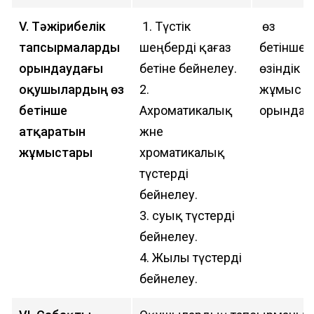
V. Тәжірибелік
1. Түстік
өз
тапсырмаларды
шеңберді қағаз
бетінше
орындаудағы
бетіне бейнелеу.
өзіндік
оқушылардың өз
2.
жұмыс
бетінше
Ахроматикалық
орындау.
атқаратын
және
жұмыстары
хроматикалық
түстерді
бейнелеу.
3. суық түстерді
бейнелеу.
4. Жылы түстерді
бейнелеу.