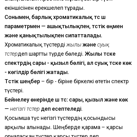
екіншісінен ерекшелеп тұрады.
Сонымен, барлық хроматикалық түс үш
параметрмен — ашықтылықпен, түстік өңмен
және қанықтылықпен сипатталады.
Хроматикалық түстерді
жылы
және
суық
түстер
деп шартты түрде бөледі.
Жылы түске
спектрдің сары - қызыл бөлігі, ал суық түске көк
- көгілдір бөлігі жатады.
Түстік шеңбер
– бір - біріне біркелкі өтетін спектр
түстері.
Бейнелеу өнерінде үш түс: сары, қызыл және көк
—
негізгі түстер
деп есептеледі
.
Қосымша түс негізгі түстердің қосындысы
арқылы алынады. Шеңберде қарама – қарсы
орналасқан түстер қарсы түстер деп