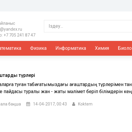
айланыс
@yandex.ru
: +7 705 241 87 47
тематика
Физика
Информатика
Химия
Биоло
штардың түрлері
аларға туған табиғатымыздағы ағаштардың түрлерімен та
 пайдасы туралы жан - жақты мәлімет беріп білімдерін кеңей
ала бақша
14-04-2017, 00:43
Koktem