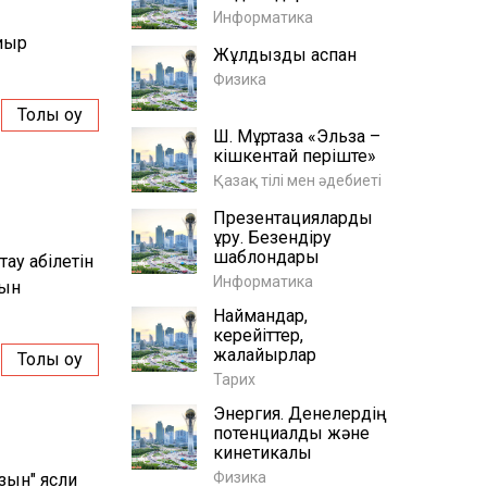
Информатика
Сиыр
Жұлдызды аспан
Физика
Толық оқу
Ш. Мұртаза «Эльза –
кішкентай періште»
Қазақ тілі мен әдебиеті
Презентацияларды
құру. Безендіру
шаблондары
ау қабілетін
Информатика
уын
Наймандар,
керейіттер,
жалайырлар
Толық оқу
Тарих
Энергия. Денелердің
потенциалдық және
кинетикалық
Физика
зын" ясли