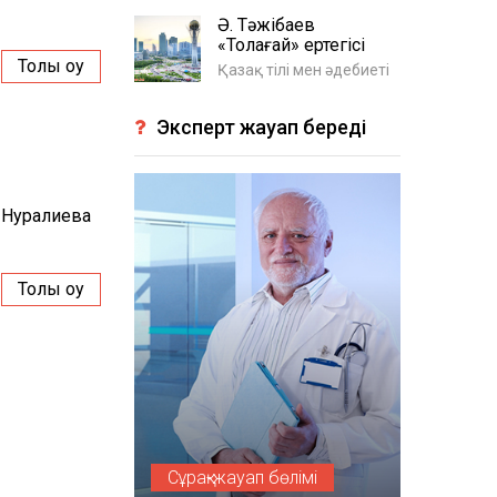
Ә. Тәжібаев
«Толағай» ертегісі
Толық оқу
Қазақ тілі мен әдебиеті
Эксперт жауап береді
 Нуралиева
Толық оқу
Сұрақ-жауап бөлімі