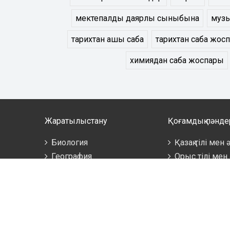
мектепалды даярлық сыныбына
музы
тарихтан ашық сабақ
тарихтан сабақ жос
химиядан сабақ жоспары
Жаратылыстану
Қоғамдық пәнде
Биология
Қазақ тілі мен
География
Орыс тілі мен
Математика
Ағылшын тілі
Информатика
Бастауыш сы
Физика
Бала бақша
Сайт әкімші