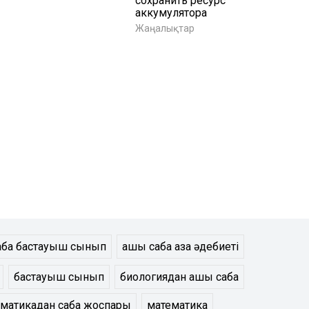
сохранить ресурс
аккумулятора
Жаңалықтар
абақ бастауыш сынып
ашық сабақ қазақ әдебиеті
бастауыш сынып
биологиядан ашық сабақ
матикадан сабақ жоспары
математика