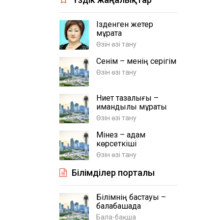
Ізденген жетер
мұратқа
Өзін өзі тану
Сенім – менің серігім
Өзін өзі тану
Ниет тазалығы –
имандылық мұраты
Өзін өзі тану
Мінез – адам
көрсеткіші
Өзін өзі тану
Білімділер порталы
Білімнің бастауы –
балабақшада
Бала-бақша