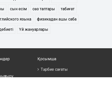
ары
сын есім
сөз таптары
табиғат
нглийского языка
физикадан ашық сабақ
әдебиеті
Үй жануарлары
әндер
Қосымша
Тәрбие сағаты
ықтыру
здері
скери дайындық
а болмайды,