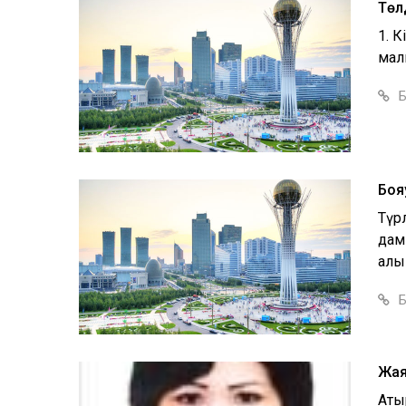
Төл
1. 
малы
Б
Боя
Түрл
дам
қалы
Б
Жая
Аты