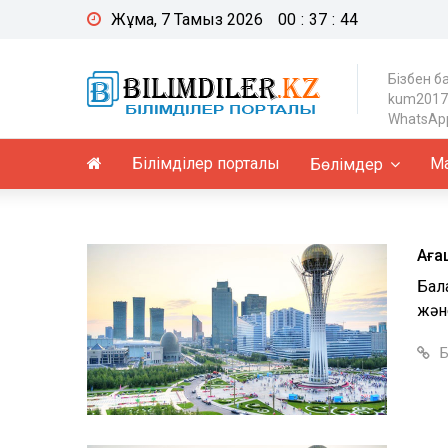
Жұма, 7 Тамыз 2026
00
:
37
:
45
Бізбен б
kum2017
WhatsApp
Білімділер порталы
Ма
Бөлімдер
Аға
Бал
және
Б