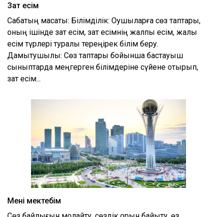
Зат есім
Сабақтың мақсаты: Білімділік: Оқушыларға сөз таптары,
оның ішінде зат есім, зат есімнің жалпы есім, жалқы
есім түрлері туралы тереңірек білім беру.
Дамытушылық: Сөз таптары бойынша бастауыш
сыныптарда меңгерген білімдеріне сүйене отырып,
зат есім...
Менің мектебім
Сөз байлығын молайту, сөздік қорын байыту, өз