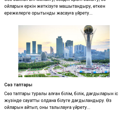
ойларын еркін жеткізуге машықтандыру, өткен
ережелерге қорытынды жасауға үйрету....
Сөз таптары
Сөз таптары туралы алған білім, білік, дағдыларын іс
жүзінде сауатты қолдана білуге дағдыландыру. Өз
ойларын айтып, оны талқылауға үйрету....