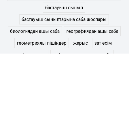
бастауыш сынып
бастауыш сыныптарына сабақ жоспары
биологиядан ашық сабақ
географиядан ашық сабақ
геометриялық пішіндер
жарыс
зат есім
информатика
информатикадан ашық сабақ
информатикадан сабақ жоспары
математика
математика 3 сынып
наурыз туралы ашық сабақ
сабақ жоспары
сын есім
табиғат
тарихтан ашық сабақ
тарихтан сабақ жоспары
төрт түлік
урок английского языка
урок по русскому языку
физикадан ашық сабақ