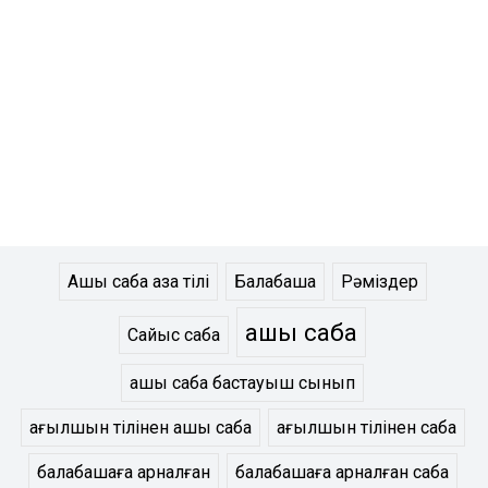
Ашық сабақ қазақ тілі
Балабақша
Рәміздер
ашық сабақ
Сайыс сабақ
ашық сабақ бастауыш сынып
ағылшын тілінен ашық сабақ
ағылшын тілінен сабақ
балабақшаға арналған
балабақшаға арналған сабақ